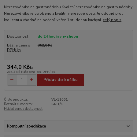
Nerezové víko na gastronádobu Kvalitní nerezové víko na gastro nádoby
Nerezové víko je vyrobeno z kvalitní nerezové oceli. Je odolné proti
kroucení a vhodné na pečení, vaření i studenou kuchyni.
celý popis
Dostupnost
do 24 hodin v e-shopu
Běžná cena s
362,0 Kč
DPH/ ks
344,0 Kč
/
ks
284,3 Kč
Naše cena bez DPH/ ks:
Přidat do košíku
Číslo produktu:
VL-11001
Rozměr euronorm:
GN 1/1
Hlídat cenu / dostupnost
Kompletní specifikace