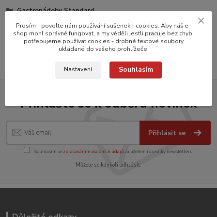
Gastronádoby Standard
Prosím - povolte nám používání sušenek - cookies. Aby náš e-
Gastronádoby standard
shop mohl správně fungovat, a my věděli jestli pracuje bez chyb,
Víka
potřebujeme používat cookies - drobné textové soubory
ukládané do vašeho prohlížeče.
Souhlasím
Nastavení
Přihlašte se k odběru novinek
Přihlásit se
Souhlasím se
zpracováním osobních údajů
za účelem rozesílky newsletteru.
Můžete se kdykoli odhlásit.
Důležité odkazy