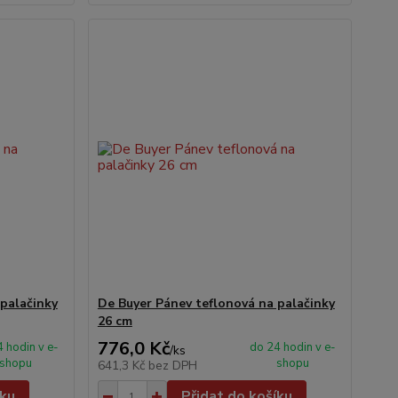
palačinky
De Buyer Pánev teflonová na palačinky
26 cm
776,0 Kč
 hodin v e-
do 24 hodin v e-
/
ks
shopu
shopu
641,3 Kč
bez DPH
íku
Přidat do košíku