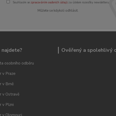
Souhlasím se
zpracováním osobních údajů
za účelem rozesílky newsletteru.
Můžete se kdykoli odhlásit.
 najdete?
Ověřený a spolehlivý
ta osobního odběru
r v Praze
r v Brně
r v Ostravě
 v Plzni
r v Olomouci