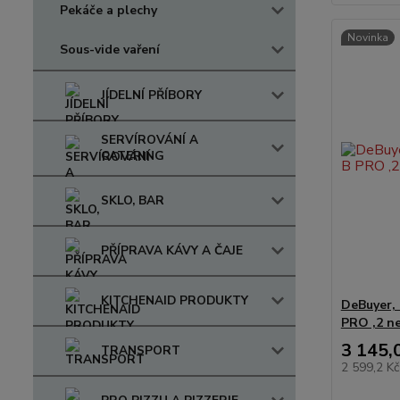
Pekáče a plechy
Novinka
Sous-vide vaření
JÍDELNÍ PŘÍBORY
SERVÍROVÁNÍ A
CATERING
SKLO, BAR
PŘÍPRAVA KÁVY A ČAJE
KITCHENAID PRODUKTY
DeBuyer,
PRO ,2 ne
3 145,
TRANSPORT
2 599,2 K