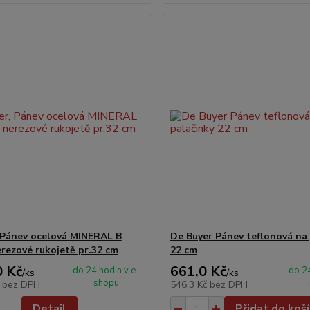
 Pánev ocelová MINERAL B
De Buyer Pánev teflonová na 
rezové rukojetě pr.32 cm
22 cm
0 Kč
661,0 Kč
do 24 hodin v e-
do 24
/
ks
/
ks
shopu
č
bez DPH
546,3 Kč
bez DPH
Detail
Přidat do koš