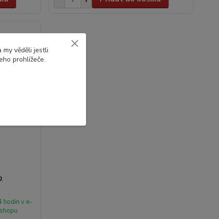
my věděli jestli
eho prohlížeče.
o
 hodin v e-
shopu