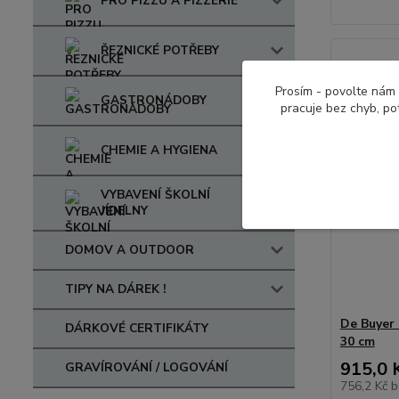
PRO PIZZU A PIZZERIE
ŘEZNICKÉ POTŘEBY
Prosím - povolte nám 
GASTRONÁDOBY
pracuje bez chyb, po
CHEMIE A HYGIENA
VYBAVENÍ ŠKOLNÍ
JÍDELNY
DOMOV A OUTDOOR
TIPY NA DÁREK !
De Buyer 
DÁRKOVÉ CERTIFIKÁTY
30 cm
915,0 
GRAVÍROVÁNÍ / LOGOVÁNÍ
756,2 Kč
b