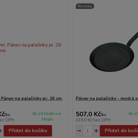
Novinka
 Pánev na palačinky pr. 26 cm,
Pánev na palačinky - modrá o
Kč
507,0 Kč
do 24 hodin v e-
do 24
/
ks
/
ks
shopu
ez DPH
419,0 Kč
bez DPH
Přidat do košíku
Přidat do koš