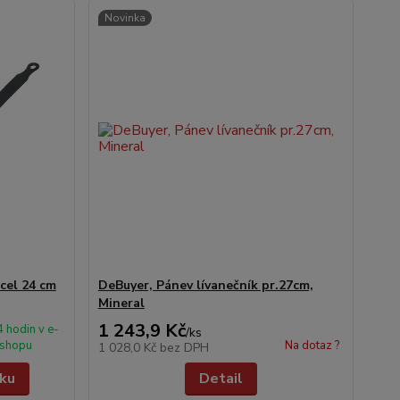
Novinka
cel 24 cm
DeBuyer, Pánev lívanečník pr.27cm,
Mineral
1 243,9 Kč
 hodin v e-
/
ks
shopu
Na dotaz ?
1 028,0 Kč
bez DPH
íku
Detail