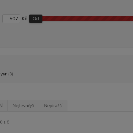
Kč
Od
uyer
(3)
ší
Nejlevnější
Nejdražší
8 z 8