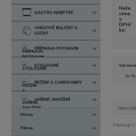
Naše
GASTRO NÁBYTEK
cena
s
DPH/
VAKUOVÉ BALIČKY A
ks:
SÁČKY
PŘÍPRAVA POTRAVIN
STOLOVÁNÍ
Výrobce
de B
PEČENÍ A CUKROVINKY
VAŘENÍ, SMAŽENÍ
Nejnověj
Hrnce
Zobrazuji 1-
Pánve