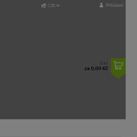
Přihlášení
CZK
0
ks
za
0,00 Kč