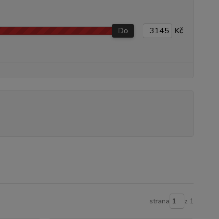
Do
Kč
strana
z 1