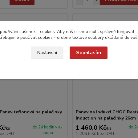
používání sušenek - cookies. Aby náš e-shop mohl správně fungovat, a 
třebujeme používat cookies - drobné textové soubory ukládané do vaš
Souhlasím
Nastavení
Pánev teflonová na palačinky
Pánev na indukci CHOC Rest
Induction na palačinky 26cm
Kč
1 460,0 Kč
do 24 hodin v e-
do 24
/
ks
/
ks
shopu
ez DPH
1 206,6 Kč
bez DPH