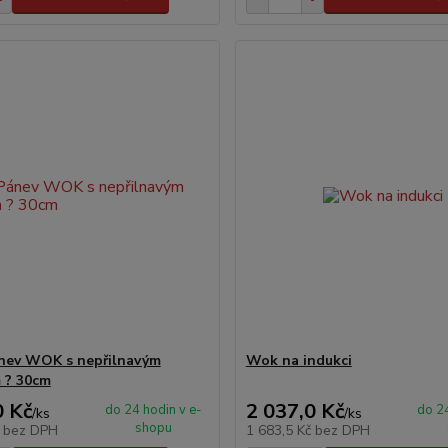
ánev WOK s nepřilnavým
Wok na indukci
 ? 30cm
0 Kč
2 037,0 Kč
do 24 hodin v e-
do 24
/
ks
/
ks
shopu
č
bez DPH
1 683,5 Kč
bez DPH