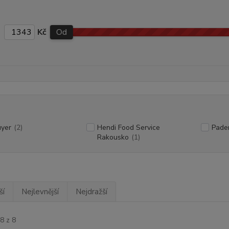
Kč
Od
uyer
(2)
Hendi Food Service
Pade
Rakousko
(1)
ší
Nejlevnější
Nejdražší
8 z 8