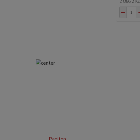
2 856,2 K
Papiton