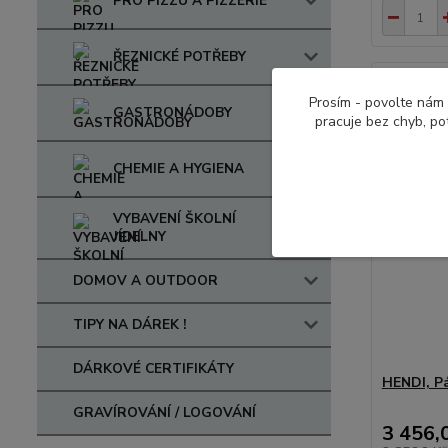
PRO PIZZU A PIZZERIE
ŘEZNICKÉ POTŘEBY
Prosím - povolte nám 
GASTRONÁDOBY
pracuje bez chyb, po
CHEMIE A HYGIENA
VYBAVENÍ ŠKOLNÍ
JÍDELNY
DOMOV A OUTDOOR
TIPY NA DÁREK !
DÁRKOVÉ CERTIFIKÁTY
HENDI, P
GRAVÍROVÁNÍ / LOGOVÁNÍ
3 456,