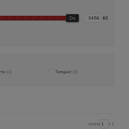
Do
Kč
rno
(1)
Tomgast
(2)
strana
z 1