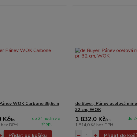
 Pánev WOK Carbone 35,5cm
de Buyer, Pánev ocelová miner
32 cm, WOK
0 Kč
1 832,0 Kč
do 24 hodin v e-
do 24
/
ks
/
ks
shopu
č
bez DPH
1 514,0 Kč
bez DPH
Přidat do košíku
Přidat do koš