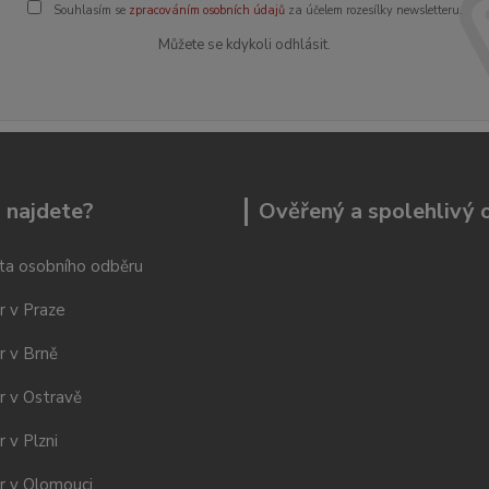
Souhlasím se
zpracováním osobních údajů
za účelem rozesílky newsletteru.
Můžete se kdykoli odhlásit.
 najdete?
Ověřený a spolehlivý
ta osobního odběru
r v Praze
r v Brně
r v Ostravě
 v Plzni
r v Olomouci