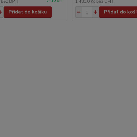
7-10 dní
č
bez DPH
1 481,0 Kč
bez DPH
Přidat do košíku
Přidat do koš