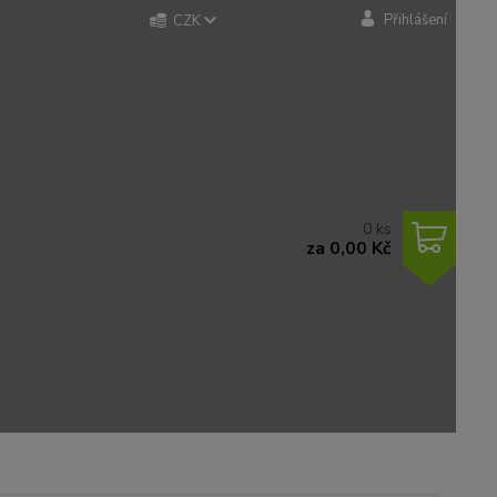
Přihlášení
CZK
0
ks
za
0,00 Kč