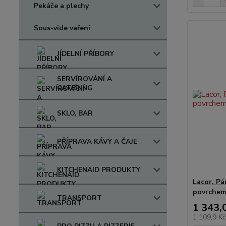
Pekáče a plechy
Sous-vide vaření
JÍDELNÍ PŘÍBORY
SERVÍROVÁNÍ A
CATERING
SKLO, BAR
PŘÍPRAVA KÁVY A ČAJE
KITCHENAID PRODUKTY
Lacor, P
povrchem
TRANSPORT
1 343,
1 109,9 K