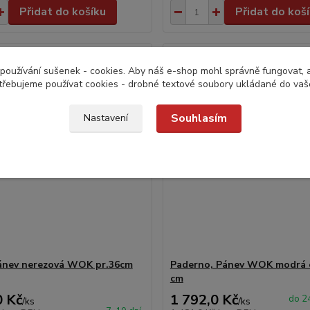
Přidat do košíku
Přidat do koš
používání sušenek - cookies. Aby náš e-shop mohl správně fungovat, a 
třebujeme používat cookies - drobné textové soubory ukládané do vaš
Souhlasím
Nastavení
ánev nerezová WOK pr.36cm
Paderno, Pánev WOK modrá o
cm
0 Kč
1 792,0 Kč
do 24
/
ks
/
ks