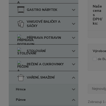
Naše
GASTRO NÁBYTEK
cena
s
DPH/
VAKUOVÉ BALIČKY A
ks:
SÁČKY
PŘÍPRAVA POTRAVIN
STOLOVÁNÍ
Výrobce
de B
PEČENÍ A CUKROVINKY
VAŘENÍ, SMAŽENÍ
Nejnověj
Hrnce
Pánve
Zobrazuji 1-