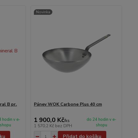
Novinka
al B pr.
Pánev WOK Carbone Plus 40 cm
1 900,0 Kč
 hodin v e-
do 24 hodin v e-
/
ks
shopu
shopu
1 570,2 Kč
bez DPH
íku
Přidat do košíku