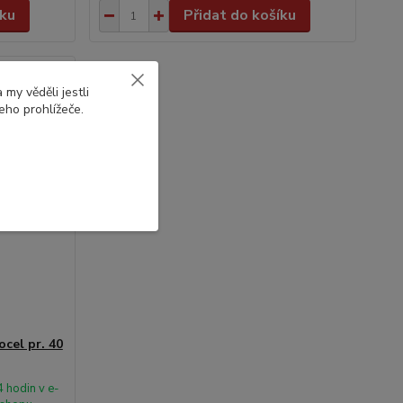
íku
Přidat do košíku
my věděli jestli
eho prohlížeče.
cel pr. 40
 hodin v e-