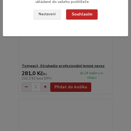
ukládané do vašeho prohlížeče.
Souhlasím
Nastavení
Tomgast, Struhadlo profesionální jemné nerez
281,0 Kč
do 24 hodin v e-
/
ks
shopu
232,2 Kč
bez DPH
Přidat do košíku