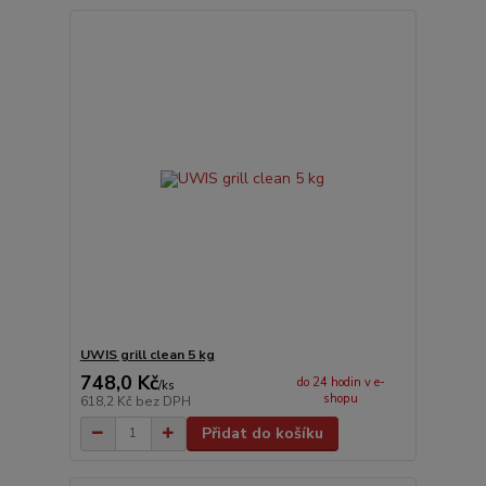
UWIS grill clean 5 kg
748,0 Kč
do 24 hodin v e-
/
ks
shopu
618,2 Kč
bez DPH
Přidat do košíku