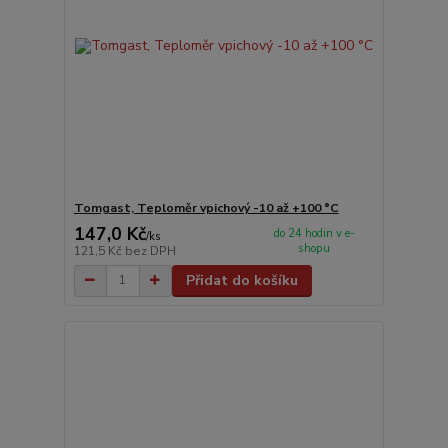
Tomgast, Teploměr vpichový -10 až +100 °C
147,0 Kč
do 24 hodin v e-
/
ks
shopu
121,5 Kč
bez DPH
Přidat do košíku