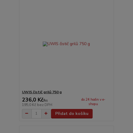
UWIS čistič grilů 750 g
236,0 Kč
do 24 hodin v e-
/
ks
shopu
195,0 Kč
bez DPH
Přidat do košíku