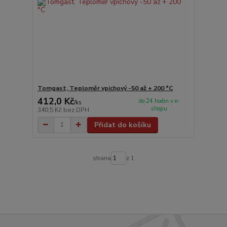
Tomgast, Teploměr vpichový -50 až + 200 °C
412,0 Kč
do 24 hodin v e-
/
ks
shopu
340,5 Kč
bez DPH
Přidat do košíku
strana
z 1