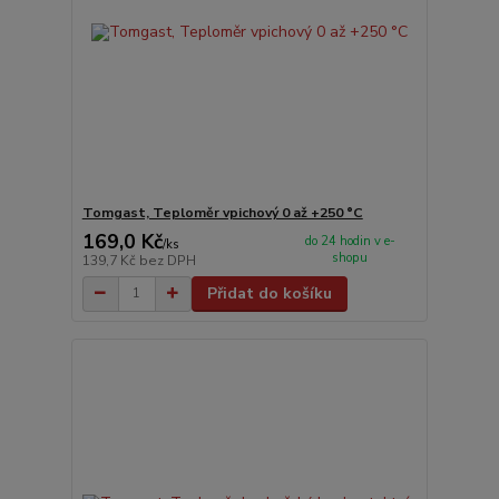
Tomgast, Teploměr vpichový 0 až +250 °C
169,0 Kč
do 24 hodin v e-
/
ks
shopu
139,7 Kč
bez DPH
Přidat do košíku