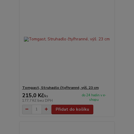
Tomgast, Struhadlo čtyřhranné, výš. 23 cm
215,0 Kč
do 24 hodin v e-
/
ks
shopu
177,7 Kč
bez DPH
Přidat do košíku