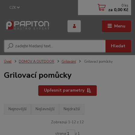
0
ks
CZK
za
0,00 Kč
Menu
Hledat
Úvod
DOMOV A OUTDOOR
Grilování
Grilovací pomůcky
Grilovací pomůcky
Upřesnit parametry
Nejnovější
Nejlevnější
Nejdražší
Zobrazuji 1-12 z 12
strana
z 1