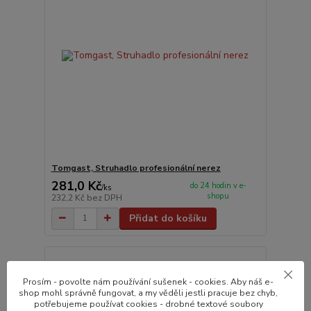
Tomgast, Struhadlo profesionální nerez
281,0 Kč
do 24 hodin v e-
/
ks
shopu
232,2 Kč
bez DPH
Přidat do košíku
Prosím - povolte nám používání sušenek - cookies. Aby náš e-
shop mohl správně fungovat, a my věděli jestli pracuje bez chyb,
potřebujeme používat cookies - drobné textové soubory