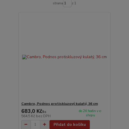
strana
z 1
Cambro, Podnos protiskluzový kulatý, 36 cm
683,0 Kč
do 24 hodin v e-
/
ks
shopu
564,5 Kč
bez DPH
Přidat do košíku