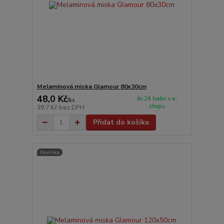
Melaminová miska Glamour 80x30cm
48,0 Kč
do 24 hodin v e-
/
ks
shopu
39,7 Kč
bez DPH
Přidat do košíku
Novinka