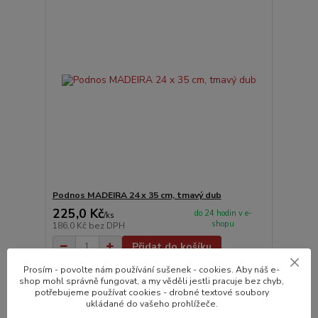
Podnos MADEIRA 24 x 35 cm, tmavý dub
225,0 Kč
do 24 hodin v e-
/
ks
shopu
186,0 Kč
bez DPH
Přidat do košíku
Prosím - povolte nám používání sušenek - cookies. Aby náš e-
shop mohl správně fungovat, a my věděli jestli pracuje bez chyb,
Novinka
potřebujeme používat cookies - drobné textové soubory
ukládané do vašeho prohlížeče.