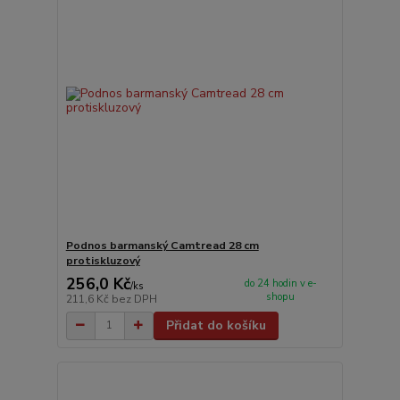
Podnos barmanský Camtread 28 cm
protiskluzový
256,0 Kč
do 24 hodin v e-
/
ks
shopu
211,6 Kč
bez DPH
Přidat do košíku