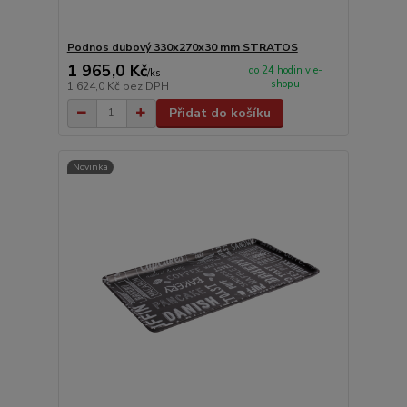
Podnos dubový 330x270x30 mm STRATOS
1 965,0 Kč
do 24 hodin v e-
/
ks
shopu
1 624,0 Kč
bez DPH
Přidat do košíku
Novinka