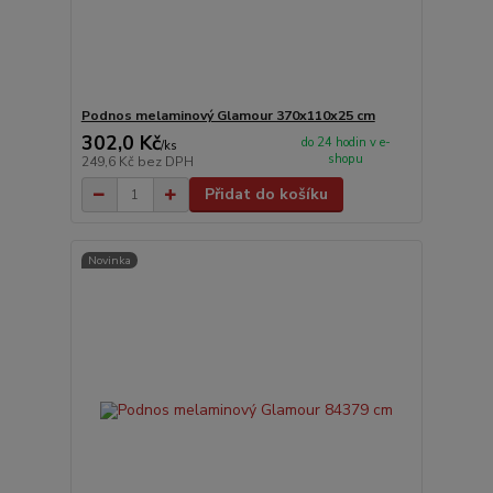
Podnos melaminový Glamour 370x110x25 cm
302,0 Kč
do 24 hodin v e-
/
ks
shopu
249,6 Kč
bez DPH
Přidat do košíku
Novinka