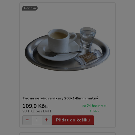
Novinka
Tác na servírování kávy 203x145mm matný
109,0 Kč
do 24 hodin v e-
/
ks
shopu
90,1 Kč
bez DPH
Přidat do košíku