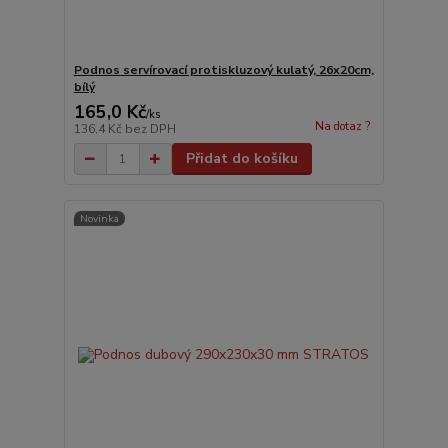
Podnos servírovací protiskluzový kulatý, 26x20cm,
bílý
165,0 Kč
/
ks
Na dotaz ?
136,4 Kč
bez DPH
Přidat do košíku
Novinka