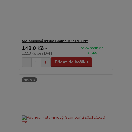
Melaminová miska Glamour 150x80cm
148,0 Kč
do 24 hodin v e-
/
ks
shopu
122,3 Kč
bez DPH
Přidat do košíku
Novinka