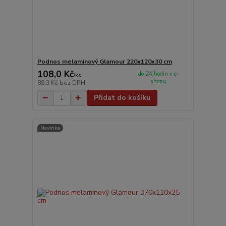
Podnos melaminový Glamour 220x120x30 cm
108,0 Kč
do 24 hodin v e-
/
ks
shopu
89,3 Kč
bez DPH
Přidat do košíku
Novinka