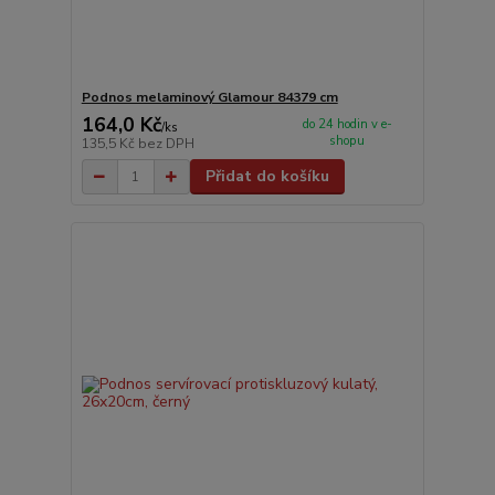
Podnos melaminový Glamour 84379 cm
164,0 Kč
do 24 hodin v e-
/
ks
shopu
135,5 Kč
bez DPH
Přidat do košíku