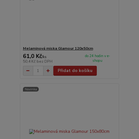
Melaminová miska Glamour 120x50cm
61,0 Kč
do 24 hodin v e-
/
ks
shopu
50,4 Kč
bez DPH
Přidat do košíku
Novinka