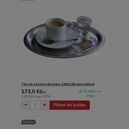
Tác na servírování kávy 290x225 mm matný
173,0 Kč
do 24 hodin v e-
/
ks
shopu
143,0 Kč
bez DPH
Přidat do košíku
Novinka