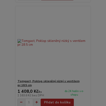
Tomgast, Poklop skleněný nízký s ventilem
pr.18.5 cm
1 408,0 Kč
do 24 hodin v e-
/
ks
shopu
1 163,6 Kč
bez DPH
Přidat do košíku