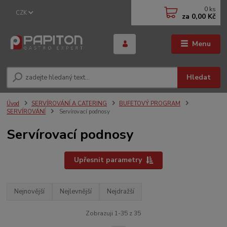
0
ks
CZK
za
0,00 Kč
Menu
Hledat
Úvod
SERVÍROVÁNÍ A CATERING
BUFETOVÝ PROGRAM
SERVÍROVÁNÍ
Servírovací podnosy
Servírovací podnosy
Upřesnit parametry
Nejnovější
Nejlevnější
Nejdražší
Zobrazuji 1-35 z 35