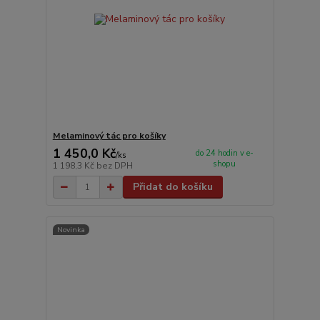
Melaminový tác pro košíky
1 450,0 Kč
do 24 hodin v e-
/
ks
shopu
1 198,3 Kč
bez DPH
Přidat do košíku
Novinka