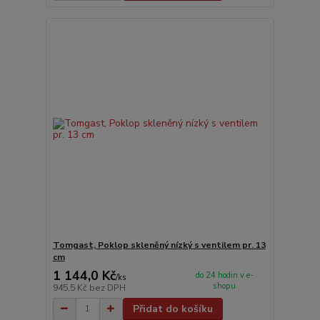
Tomgast, Poklop skleněný nízký s ventilem pr. 13
cm
1 144,0 Kč
do 24 hodin v e-
/
ks
shopu
945,5 Kč
bez DPH
Přidat do košíku