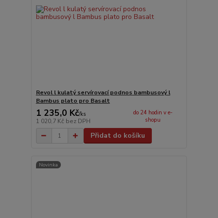
Revol l kulatý servírovací podnos bambusový l
Bambus plato pro Basalt
1 235,0 Kč
do 24 hodin v e-
/
ks
shopu
1 020,7 Kč
bez DPH
Přidat do košíku
Novinka