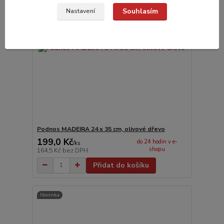
Souhlasím
Nastavení
Podnos MADEIRA 24 x 35 cm, olivové dřevo
199,0 Kč
do 24 hodin v e-
/
ks
shopu
164,5 Kč
bez DPH
Přidat do košíku
Novinka