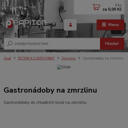
0
ks
CZK
za
0,00 Kč
Menu
Hledat
Úvod
PEČENÍ A CUKROVINKY
Zmrzlina
Gastronádoby na zmrzlinu
Gastronádoby na zmrzlinu
Gastronádoby do chladících boxů na zmrzlinu.