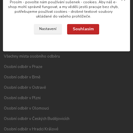
Reklamační řád
Prosím - povolte nám používání sušenek - cookies. Aby náš e-
shop mohl správně fungovat, a my věděli jestli pracuje bez chyb,
potřebujeme používat cookies - drobné textové soubory
Blog
ukládané do vašeho prohlížeče.
Kontakty
Souhlasím
Nastavení
Kde nás najdete?
Všechny místa osobního odběru
Osobní odběr v Praze
Osobní odběr v Brně
Osobní odběr v Ostravě
Osobní odběr v Plzni
Osobní odběr v Olomouci
Osobní odběr v Českých Budějovicích
Osobní odběr v Hradci Králové