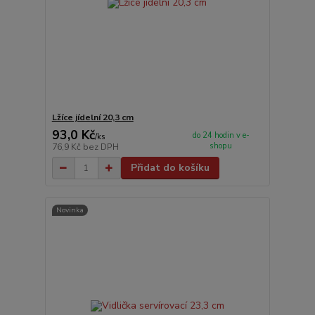
Lžíce jídelní 20,3 cm
93,0 Kč
do 24 hodin v e-
/
ks
shopu
76,9 Kč
bez DPH
Přidat do košíku
Novinka