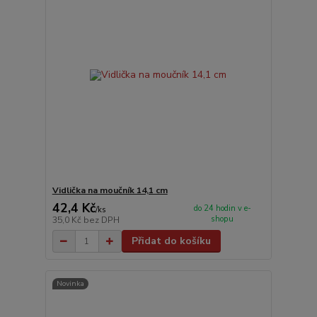
Vidlička na moučník 14,1 cm
42,4 Kč
do 24 hodin v e-
/
ks
shopu
35,0 Kč
bez DPH
Přidat do košíku
Novinka