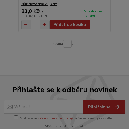
Nůž dezertní 21,3 cm
83,0 Kč
do 24 hodin v e-
/
ks
shopu
68,6 Kč
bez DPH
Přidat do košíku
strana
z 1
Přihlašte se k odběru novinek
Přihlásit se
Souhlasím se
zpracováním osobních údajů
za účelem rozesílky newsletteru.
Můžete se kdykoli odhlásit.