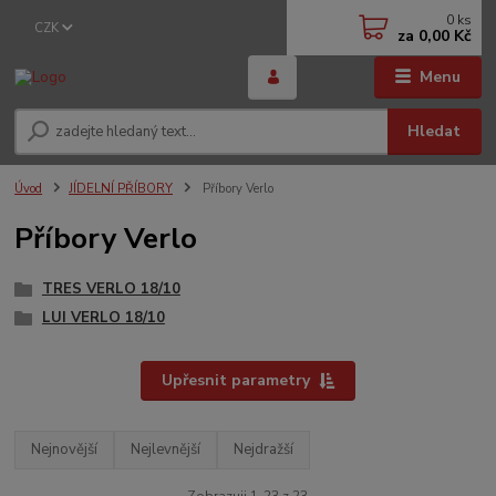
0
ks
CZK
za
0,00 Kč
Menu
Hledat
Úvod
JÍDELNÍ PŘÍBORY
Příbory Verlo
Příbory Verlo
TRES VERLO 18/10
LUI VERLO 18/10
Upřesnit parametry
Nejnovější
Nejlevnější
Nejdražší