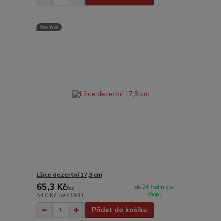
Novinka
Lžice dezertní 17,3 cm
65,3 Kč
do 24 hodin v e-
/
ks
shopu
54,0 Kč
bez DPH
Přidat do košíku