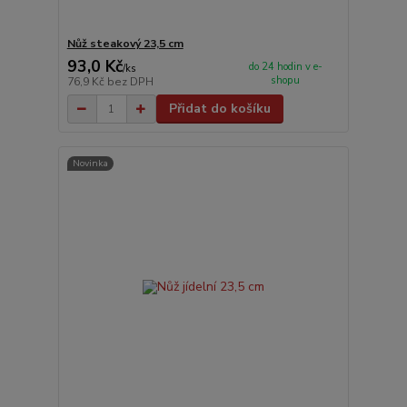
Nůž steakový 23,5 cm
93,0 Kč
do 24 hodin v e-
/
ks
shopu
76,9 Kč
bez DPH
Přidat do košíku
Novinka