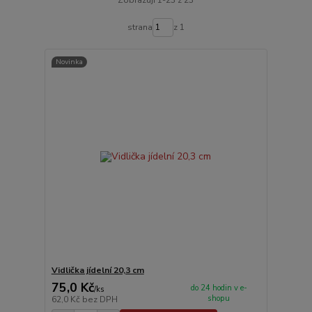
Zobrazuji 1-23 z 23
strana
z 1
Novinka
Vidlička jídelní 20,3 cm
75,0 Kč
do 24 hodin v e-
/
ks
shopu
62,0 Kč
bez DPH