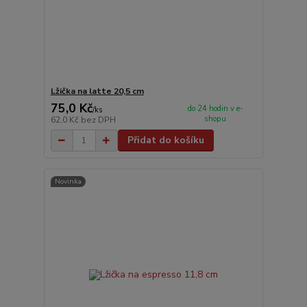
Lžička na latte 20,5 cm
75,0 Kč
do 24 hodin v e-
/
ks
shopu
62,0 Kč
bez DPH
Přidat do košíku
Novinka