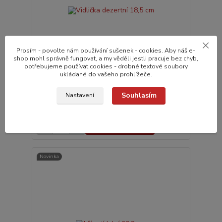
Prosím - povolte nám používání sušenek - cookies. Aby náš e-
shop mohl správně fungovat, a my věděli jestli pracuje bez chyb,
potřebujeme používat cookies - drobné textové soubory
ukládané do vašeho prohlížeče.
Vidlička dezertní 18,5 cm
Souhlasím
Nastavení
83,0 Kč
do 24 hodin v e-
/
ks
shopu
68,6 Kč
bez DPH
Přidat do košíku
Novinka