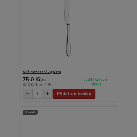
Nůž dezertní 20,6 cm
75,0 Kč
do 24 hodin v e-
/
ks
shopu
62,0 Kč
bez DPH
Přidat do košíku
Novinka