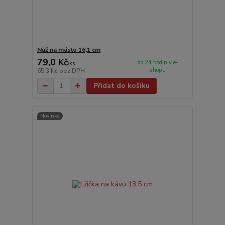
Nůž na máslo 16,1 cm
79,0 Kč
do 24 hodin v e-
/
ks
shopu
65,3 Kč
bez DPH
Přidat do košíku
Novinka