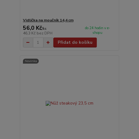
Vidlička na moučník 14,4 cm
56,0 Kč
do 24 hodin v e-
/
ks
shopu
46,3 Kč
bez DPH
Přidat do košíku
Novinka