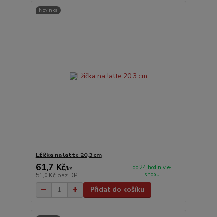
Novinka
Lžička na latte 20,3 cm
61,7 Kč
do 24 hodin v e-
/
ks
shopu
51,0 Kč
bez DPH
Přidat do košíku