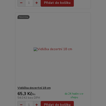
Přidat do košíku
Novinka
Vidlička dezertní 18 cm
65,3 Kč
do 24 hodin v e-
/
ks
shopu
54,0 Kč
bez DPH
Přidat do košíku