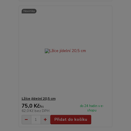
Novinka
Lžíce jídelní 20,5 cm
75,0 Kč
do 24 hodin v e-
/
ks
shopu
62,0 Kč
bez DPH
Přidat do košíku