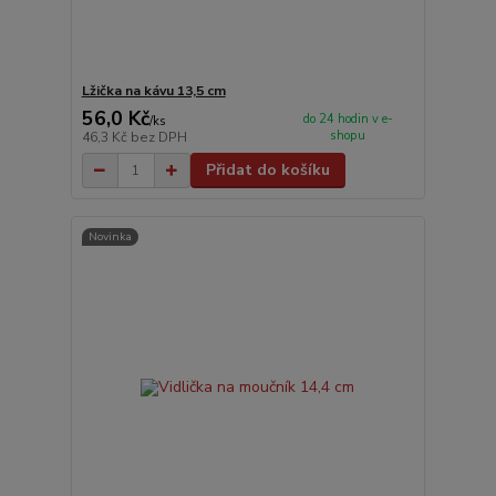
Lžička na kávu 13,5 cm
56,0 Kč
do 24 hodin v e-
/
ks
shopu
46,3 Kč
bez DPH
Přidat do košíku
Novinka