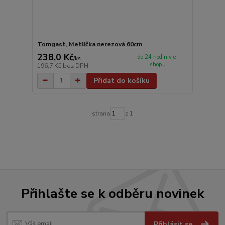
Tomgast, Metlička nerezová 60cm
238,0 Kč
do 24 hodin v e-
/
ks
shopu
196,7 Kč
bez DPH
Přidat do košíku
strana
z 1
Přihlašte se k odběru novinek
Přihlásit se