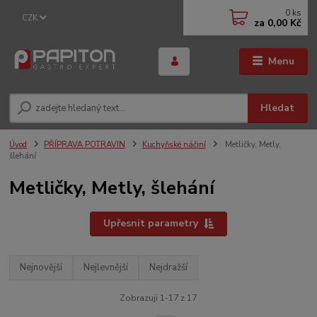
0
ks
CZK
za
0,00 Kč
Menu
Hledat
Úvod
PŘÍPRAVA POTRAVIN
Kuchyňské náčiní
Metličky, Metly,
šlehání
Metličky, Metly, šlehání
Upřesnit parametry
Nejnovější
Nejlevnější
Nejdražší
Zobrazuji 1-17 z 17