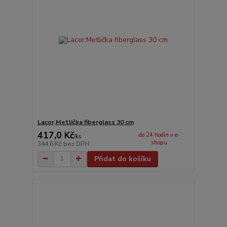
Lacor,Metlička fiberglass 30 cm
417,0 Kč
do 24 hodin v e-
/
ks
shopu
344,6 Kč
bez DPH
Přidat do košíku