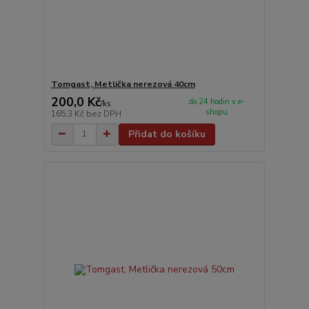
Tomgast, Metlička nerezová 40cm
200,0 Kč
do 24 hodin v e-
/
ks
shopu
165,3 Kč
bez DPH
Přidat do košíku