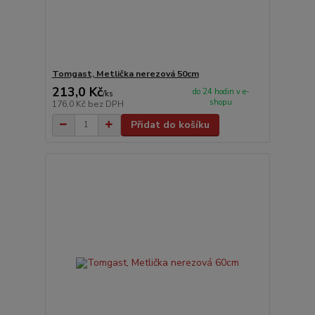
Tomgast, Metlička nerezová 50cm
213,0 Kč
do 24 hodin v e-
/
ks
shopu
176,0 Kč
bez DPH
Přidat do košíku