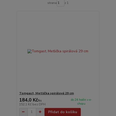
strana
z 1
Tomgast, Metlička spirálová 29 cm
184,0 Kč
do 24 hodin v e-
/
ks
shopu
152,1 Kč
bez DPH
Přidat do košíku