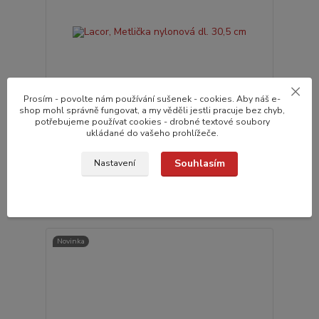
Prosím - povolte nám používání sušenek - cookies. Aby náš e-
shop mohl správně fungovat, a my věděli jestli pracuje bez chyb,
potřebujeme používat cookies - drobné textové soubory
ukládané do vašeho prohlížeče.
Lacor, Metlička nylonová dl. 30,5 cm
Souhlasím
117,0 Kč
Nastavení
do 24 hodin v e-
/
ks
shopu
96,7 Kč
bez DPH
Přidat do košíku
Novinka