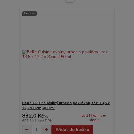
Novinka
Belle Cuisine oválný hrnec s pokličkou, roz. 13,5 x
12,2 x 8 cm, 450 ml
832,0 Kč
do 24 hodin v e-
/
ks
shopu
687,6 Kč
bez DPH
Přidat do košíku