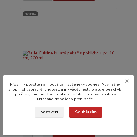
Novinka
Prosím - povolte nám používání sušenek - cookies. Aby náš e-
shop mohl správně fungovat, a my věděli jestli pracuje bez chyb,
potřebujeme používat cookies - drobné textové soubory
ukládané do vašeho prohlížeče.
Belle Cuisine kulatý pekáč s pokličkou, pr. 10 cm,
200 ml
Souhlasím
Nastavení
505,0 Kč
do 24 hodin v e-
/
ks
shopu
417,4 Kč
bez DPH
Přidat do košíku