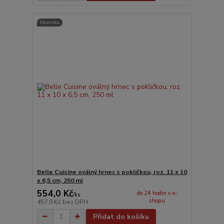
Novinka
Belle Cuisine oválný hrnec s pokličkou, roz. 11 x 10
x 6,5 cm, 250 ml
554,0 Kč
do 24 hodin v e-
/
ks
shopu
457,9 Kč
bez DPH
Přidat do košíku