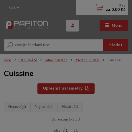
0
ks
CZK
za
0,00 Kč
Menu
Hledat
Úvod
STOLOVÁNÍ
Talíře, porcelán
Porcelán REVOL
Cuissine
Cuissine
Upřesnit parametry
Nejnovější
Nejlevnější
Nejdražší
Zobrazuji 1-3 z 3
strana
z 1