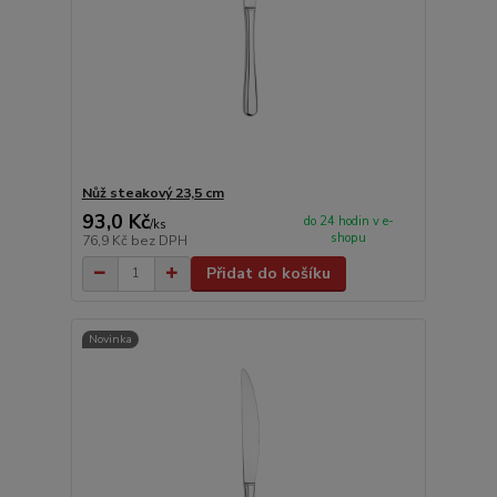
Nůž steakový 23,5 cm
93,0 Kč
do 24 hodin v e-
/
ks
shopu
76,9 Kč
bez DPH
Přidat do košíku
Novinka