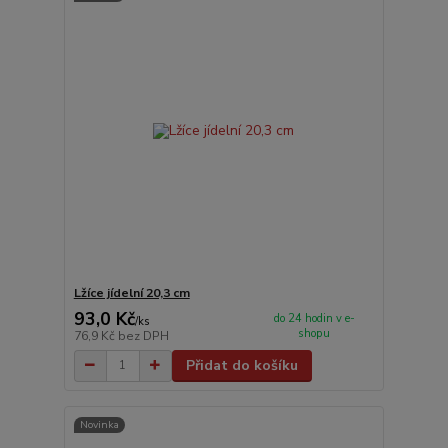
Lžíce jídelní 20,3 cm
93,0 Kč
do 24 hodin v e-
/
ks
shopu
76,9 Kč
bez DPH
Přidat do košíku
Novinka