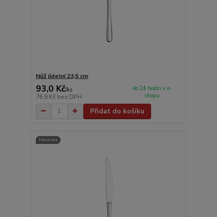
Nůž jídelní 23,5 cm
93,0 Kč
do 24 hodin v e-
/
ks
shopu
76,9 Kč
bez DPH
Přidat do košíku
Novinka