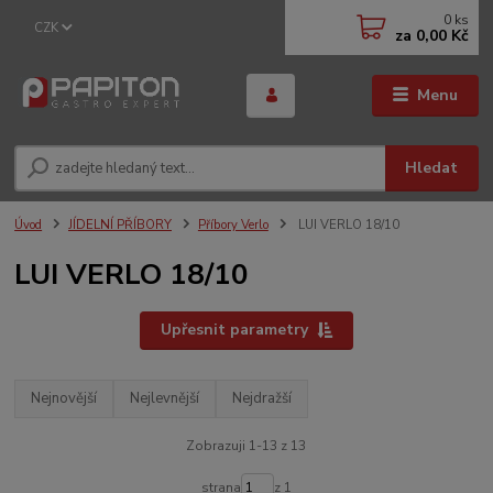
0
ks
CZK
za
0,00 Kč
Menu
Hledat
Úvod
JÍDELNÍ PŘÍBORY
Příbory Verlo
LUI VERLO 18/10
LUI VERLO 18/10
Upřesnit parametry
Nejnovější
Nejlevnější
Nejdražší
Zobrazuji 1-13 z 13
strana
z 1