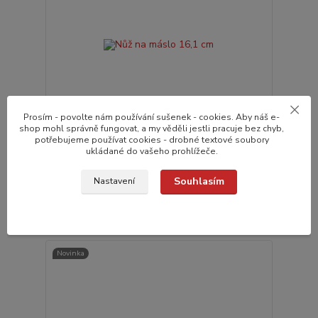
Prosím - povolte nám používání sušenek - cookies. Aby náš e-
shop mohl správně fungovat, a my věděli jestli pracuje bez chyb,
potřebujeme používat cookies - drobné textové soubory
ukládané do vašeho prohlížeče.
Nůž na máslo 16,1 cm
79,0 Kč
do 24 hodin v e-
/
ks
Souhlasím
Nastavení
shopu
65,3 Kč
bez DPH
Přidat do košíku
Novinka