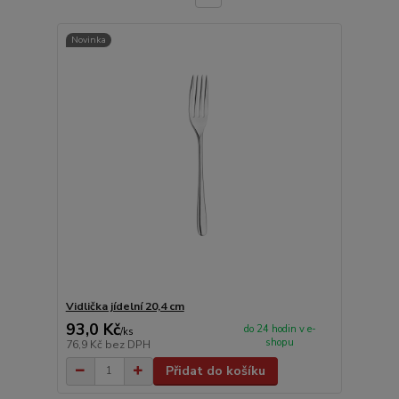
Novinka
Vidlička jídelní 20,4 cm
93,0 Kč
do 24 hodin v e-
/
ks
shopu
76,9 Kč
bez DPH
Přidat do košíku