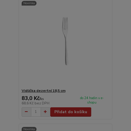
Novinka
Vidlička dezertní 18,5 cm
83,0 Kč
do 24 hodin v e-
/
ks
shopu
68,6 Kč
bez DPH
Přidat do košíku
Novinka