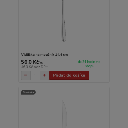
Vidlička na moučník 14,4 cm
56,0 Kč
do 24 hodin v e-
/
ks
shopu
46,3 Kč
bez DPH
Přidat do košíku
Novinka