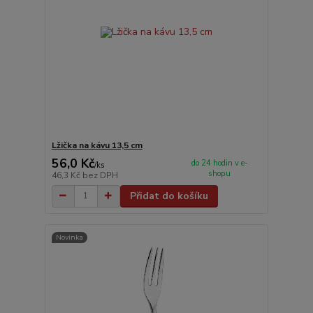
Lžička na kávu 13,5 cm
56,0 Kč
do 24 hodin v e-
/
ks
shopu
46,3 Kč
bez DPH
Přidat do košíku
Novinka