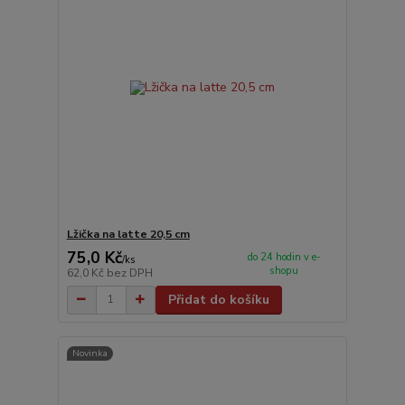
Lžička na latte 20,5 cm
75,0 Kč
do 24 hodin v e-
/
ks
shopu
62,0 Kč
bez DPH
Přidat do košíku
Novinka