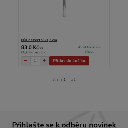
Nůž dezertní 21,3 cm
83,0 Kč
do 24 hodin v e-
/
ks
shopu
68,6 Kč
bez DPH
Přidat do košíku
strana
z 1
Přihlašte se k odběru novinek