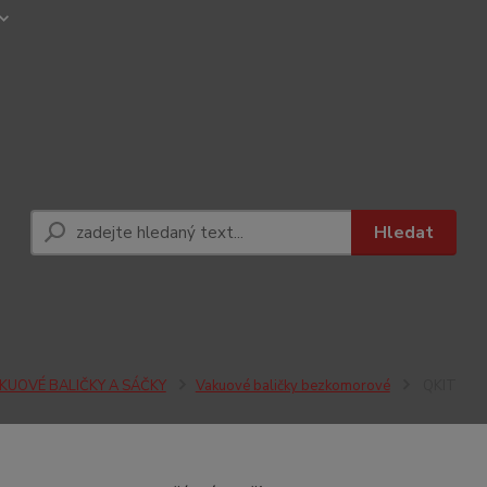
Hledat
KUOVÉ BALIČKY A SÁČKY
Vakuové baličky bezkomorové
QKIT