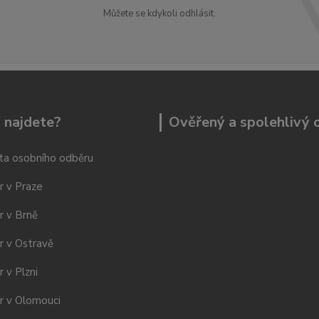
Můžete se kdykoli odhlásit.
 najdete?
Ověřený a spolehlivý
ta osobního odběru
r v Praze
r v Brně
r v Ostravě
 v Plzni
r v Olomouci