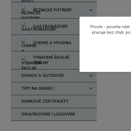
ŘEZNICKÉ POTŘEBY
GASTRONÁDOBY
Prosím - povolte nám 
pracuje bez chyb, po
CHEMIE A HYGIENA
VYBAVENÍ ŠKOLNÍ
JÍDELNY
DOMOV A OUTDOOR
TIPY NA DÁREK !
DÁRKOVÉ CERTIFIKÁTY
GRAVÍROVÁNÍ / LOGOVÁNÍ