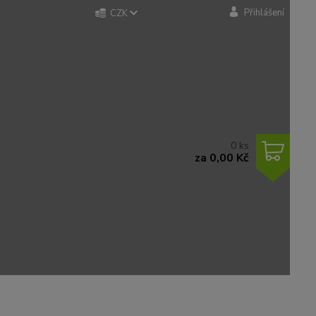
Přihlášení
CZK
0
ks
za
0,00 Kč