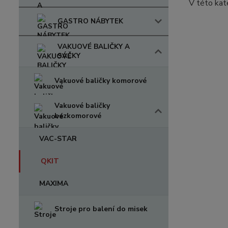
V této kat
GASTRO NÁBYTEK
VAKUOVÉ BALIČKY A
SÁČKY
Vakuové baličky komorové
Vakuové baličky
bezkomorové
VAC-STAR
QKIT
MAXIMA
Stroje pro balení do misek