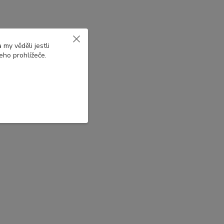
my věděli jestli
eho prohlížeče.