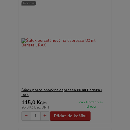
Novinka
Šálek porcelánový na espresso 80 ml Barista l
RAK
115,0 Kč
do 24 hodin v e-
/
ks
shopu
95,0 Kč
bez DPH
Přidat do košíku