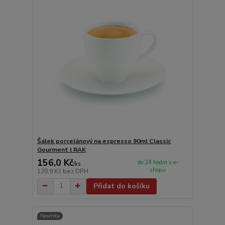
Šálek porcelánový na espresso 90ml Classic
Gourment l RAK
156,0 Kč
do 24 hodin v e-
/
ks
shopu
128,9 Kč
bez DPH
Přidat do košíku
Novinka