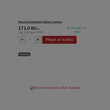
Nestohovatelný šálek Samba
171,0 Kč
do 24 hodin v e-
/
ks
shopu
141,3 Kč
bez DPH
Přidat do košíku
Novinka