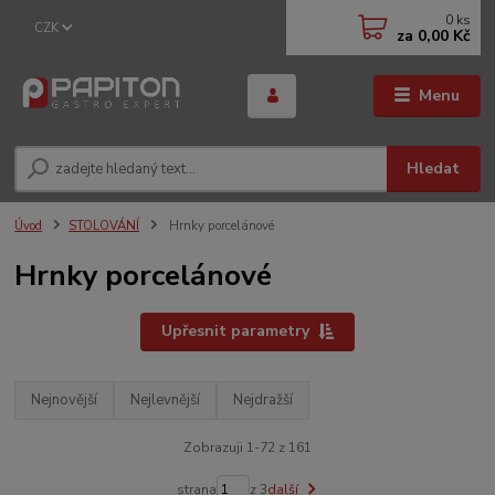
0
ks
CZK
za
0,00 Kč
Menu
Hledat
Úvod
STOLOVÁNÍ
Hrnky porcelánové
Hrnky porcelánové
Upřesnit parametry
Nejnovější
Nejlevnější
Nejdražší
Zobrazuji 1-72 z 161
strana
z 3
další