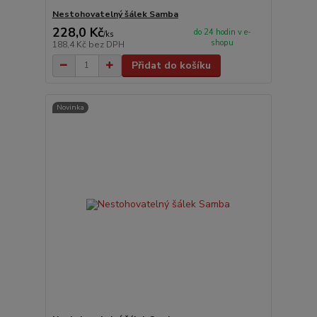
Nestohovatelný šálek Samba
228,0 Kč
do 24 hodin v e-
/
ks
shopu
188,4 Kč
bez DPH
Přidat do košíku
Novinka