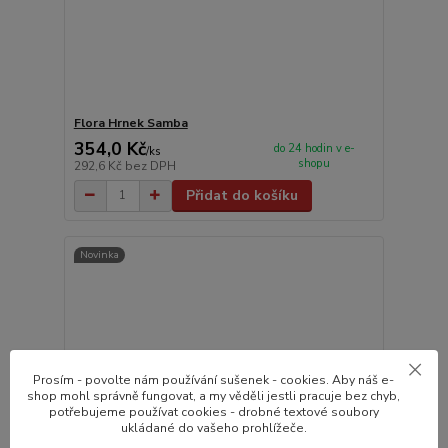
Flora Hrnek Samba
354,0 Kč
do 24 hodin v e-
/
ks
shopu
292,6 Kč
bez DPH
Přidat do košíku
Novinka
Prosím - povolte nám používání sušenek - cookies. Aby náš e-
shop mohl správně fungovat, a my věděli jestli pracuje bez chyb,
potřebujeme používat cookies - drobné textové soubory
ukládané do vašeho prohlížeče.