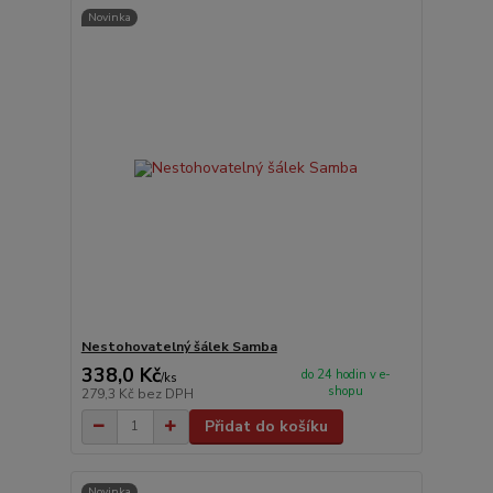
Novinka
Nestohovatelný šálek Samba
338,0 Kč
do 24 hodin v e-
/
ks
shopu
279,3 Kč
bez DPH
Přidat do košíku
Novinka