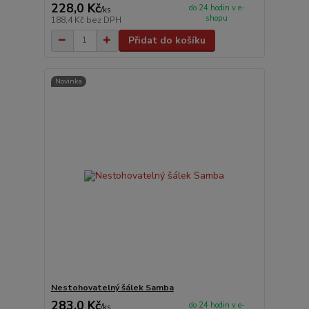
228,0 Kč
do 24 hodin v e-
/
ks
shopu
188,4 Kč
bez DPH
Přidat do košíku
Novinka
Nestohovatelný šálek Samba
283,0 Kč
do 24 hodin v e-
/
ks