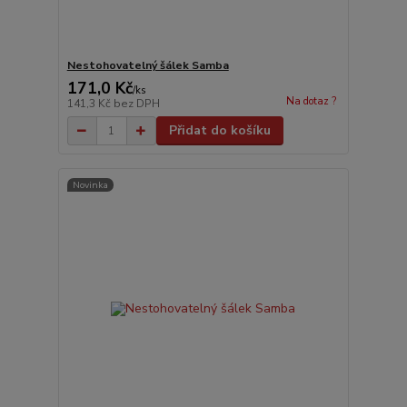
Nestohovatelný šálek Samba
171,0 Kč
/
ks
Na dotaz ?
141,3 Kč
bez DPH
Přidat do košíku
Novinka