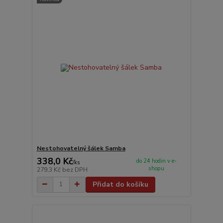
Nestohovatelný šálek Samba
338,0 Kč
do 24 hodin v e-
/
ks
shopu
279,3 Kč
bez DPH
Přidat do košíku