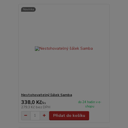
Novinka
Nestohovatelný šálek Samba
338,0 Kč
do 24 hodin v e-
/
ks
shopu
279,3 Kč
bez DPH
Přidat do košíku