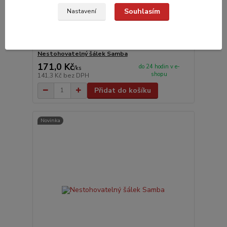
Souhlasím
Nastavení
Nestohovatelný šálek Samba
171,0 Kč
do 24 hodin v e-
/
ks
shopu
141,3 Kč
bez DPH
Přidat do košíku
Novinka