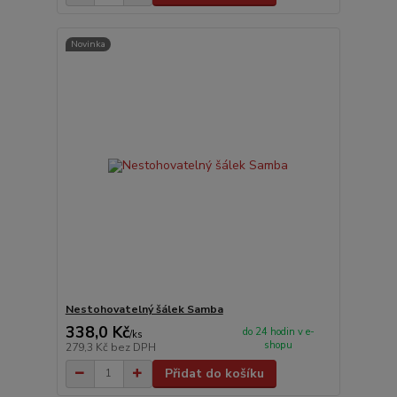
Novinka
Nestohovatelný šálek Samba
338,0 Kč
do 24 hodin v e-
/
ks
shopu
279,3 Kč
bez DPH
Přidat do košíku