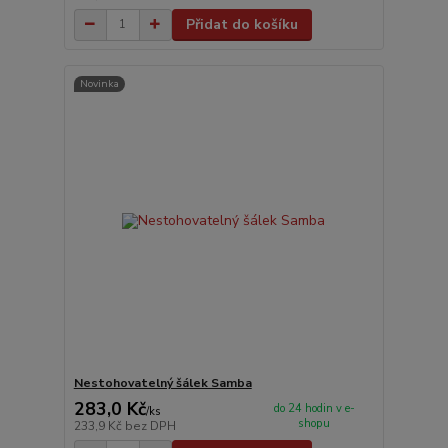
Přidat do košíku
Novinka
Nestohovatelný šálek Samba
283,0 Kč
do 24 hodin v e-
/
ks
shopu
233,9 Kč
bez DPH