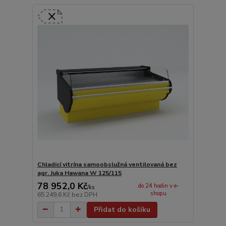
Chladicí vitrína samoobslužná ventilovaná bez
agr. Juka Hawana W 125/115
78 952,0 Kč
do 24 hodin v e-
/
ks
shopu
65 249,6 Kč
bez DPH
Přidat do košíku