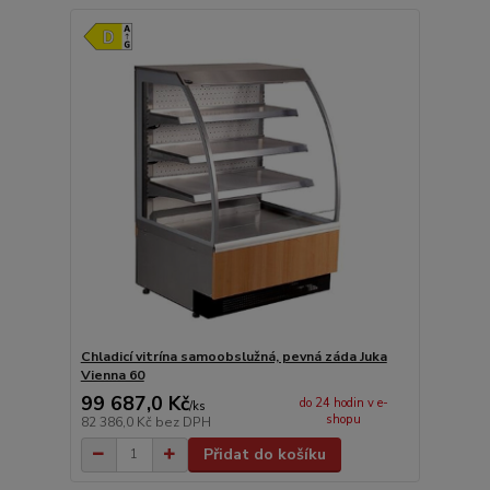
Chladicí vitrína samoobslužná, pevná záda Juka
Vienna 60
99 687,0 Kč
do 24 hodin v e-
/
ks
shopu
82 386,0 Kč
bez DPH
Přidat do košíku