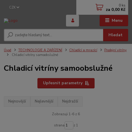
0
ks
CZK
za
0,00 Kč
Menu
Hledat
Úvod
TECHNOLOGIE A ZAŘÍZENÍ
Chladící a mrazící
Prodejní vitríny
Chladicí vitríny samoobslužné
Chladicí vitríny samoobslužné
Upřesnit parametry
Nejnovější
Nejlevnější
Nejdražší
Zobrazuji 1-6 z 6
strana
z 1