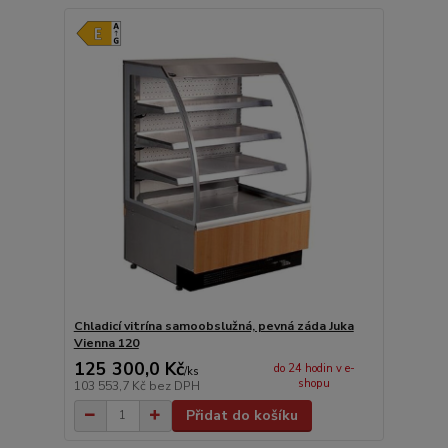
Chladicí vitrína samoobslužná, pevná záda Juka
Vienna 120
125 300,0 Kč
do 24 hodin v e-
/
ks
shopu
103 553,7 Kč
bez DPH
Přidat do košíku