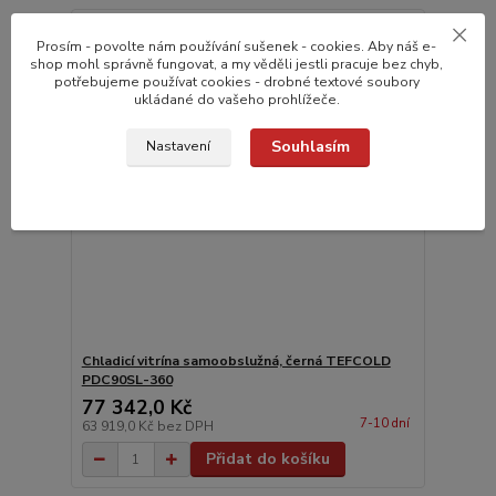
Prosím - povolte nám používání sušenek - cookies. Aby náš e-
shop mohl správně fungovat, a my věděli jestli pracuje bez chyb,
potřebujeme používat cookies - drobné textové soubory
ukládané do vašeho prohlížeče.
Souhlasím
Nastavení
Chladicí vitrína samoobslužná, černá TEFCOLD
PDC90SL-360
77 342,0 Kč
7-10 dní
63 919,0 Kč
bez DPH
Přidat do košíku