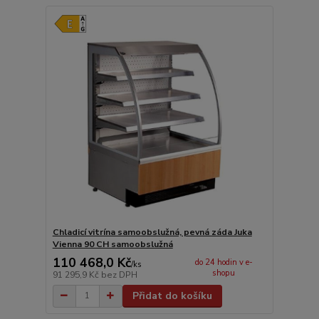
Chladicí vitrína samoobslužná, pevná záda Juka
Vienna 90 CH samoobslužná
110 468,0 Kč
do 24 hodin v e-
/
ks
shopu
91 295,9 Kč
bez DPH
Přidat do košíku