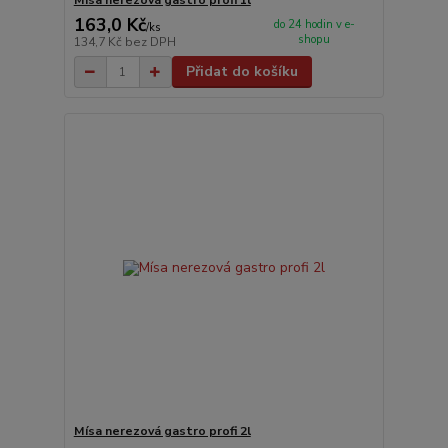
163,0 Kč
do 24 hodin v e-
/
ks
shopu
134,7 Kč
bez DPH
Přidat do košíku
Mísa nerezová gastro profi 2l