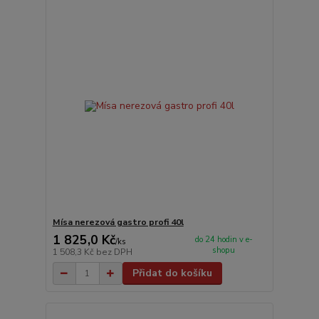
Mísa nerezová gastro profi 40l
1 825,0 Kč
do 24 hodin v e-
/
ks
shopu
1 508,3 Kč
bez DPH
Přidat do košíku