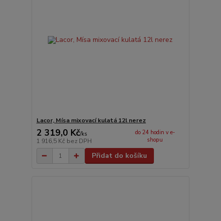
Lacor, Mísa mixovací kulatá 12l nerez
2 319,0 Kč
do 24 hodin v e-
/
ks
shopu
1 916,5 Kč
bez DPH
Přidat do košíku