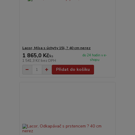
Lacor, Mísa s úchyty 15l, ? 40 cm nerez
1 865,0 Kč
do 24 hodin v e-
/
ks
shopu
1 541,3 Kč
bez DPH
Přidat do košíku