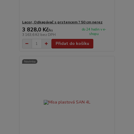
Lacor, Odkapávač s prstencem ? 50 cm nerez
3 828,0 Kč
do 24 hodin v e-
/
ks
shopu
3 163,6 Kč
bez DPH
Přidat do košíku
Novinka