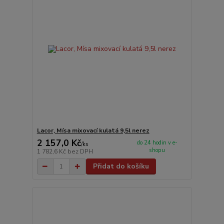
Lacor, Mísa mixovací kulatá 9,5l nerez
2 157,0 Kč
do 24 hodin v e-
/
ks
shopu
1 782,6 Kč
bez DPH
Přidat do košíku