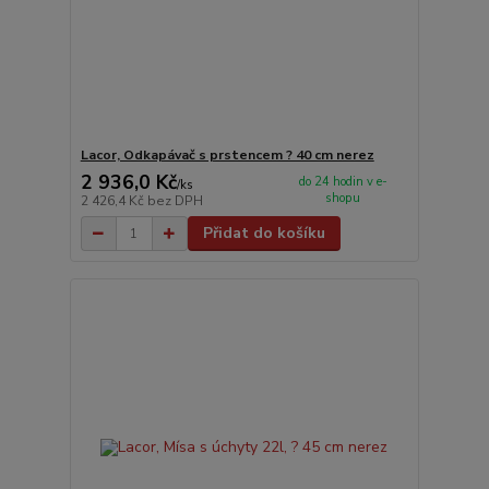
Lacor, Odkapávač s prstencem ? 40 cm nerez
2 936,0 Kč
do 24 hodin v e-
/
ks
shopu
2 426,4 Kč
bez DPH
Přidat do košíku