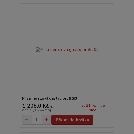
Mísa nerezová gastro profi 30l
1 208,0 Kč
do 24 hodin v e-
/
ks
shopu
998,3 Kč
bez DPH
Přidat do košíku