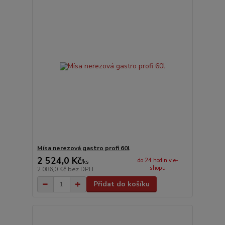
Mísa nerezová gastro profi 60l
2 524,0 Kč
do 24 hodin v e-
/
ks
shopu
2 086,0 Kč
bez DPH
Přidat do košíku