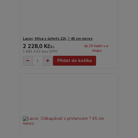
Lacor, Mísa s úchyty 22l, ? 45 cm nerez
2 228,0 Kč
do 24 hodin v e-
/
ks
shopu
1 841,3 Kč
bez DPH
Přidat do košíku