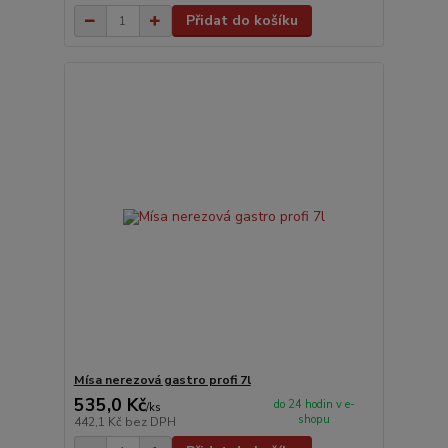
Přidat do košíku
Mísa nerezová gastro profi 7l
535,0 Kč
do 24 hodin v e-
/
ks
shopu
442,1 Kč
bez DPH