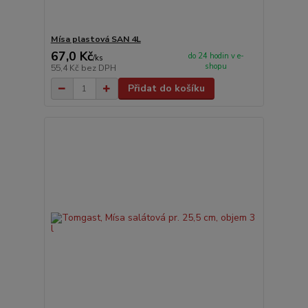
Mísa plastová SAN 4L
67,0 Kč
do 24 hodin v e-
/
ks
shopu
55,4 Kč
bez DPH
Přidat do košíku