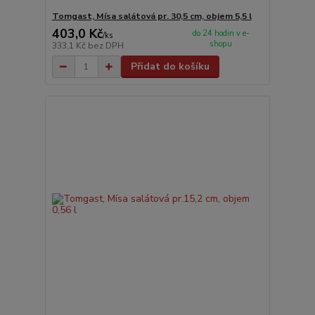
Tomgast, Mísa salátová pr. 30,5 cm, objem 5,5 l
403,0 Kč
do 24 hodin v e-
/
ks
shopu
333,1 Kč
bez DPH
Přidat do košíku