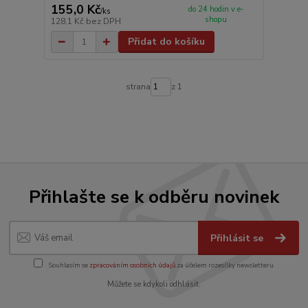
155,0 Kč
do 24 hodin v e-
/
ks
shopu
128,1 Kč
bez DPH
Přidat do košíku
strana
z 1
Přihlašte se k odběru novinek
Přihlásit se
Souhlasím se
zpracováním osobních údajů
za účelem rozesílky newsletteru.
Můžete se kdykoli odhlásit.