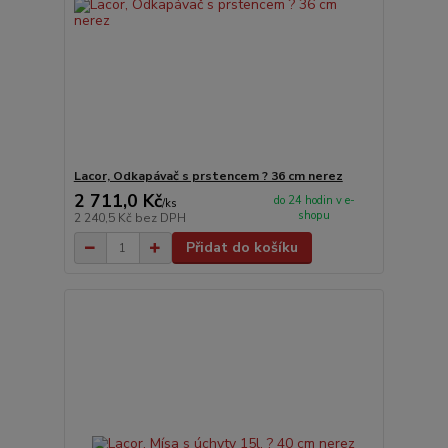
Lacor, Odkapávač s prstencem ? 36 cm nerez
2 711,0 Kč
do 24 hodin v e-
/
ks
shopu
2 240,5 Kč
bez DPH
Přidat do košíku