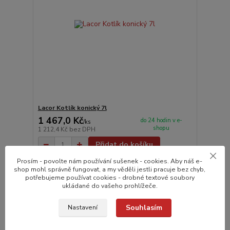
Lacor Kotlík konický 7l
1 467,0 Kč
do 24 hodin v e-
/
ks
shopu
1 212,4 Kč
bez DPH
Přidat do košíku
Prosím - povolte nám používání sušenek - cookies. Aby náš e-
shop mohl správně fungovat, a my věděli jestli pracuje bez chyb,
potřebujeme používat cookies - drobné textové soubory
ukládané do vašeho prohlížeče.
Souhlasím
Nastavení