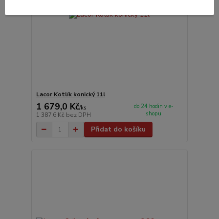
Lacor Kotlík konický 11l
1 679,0 Kč
do 24 hodin v e-
/
ks
shopu
1 387,6 Kč
bez DPH
Přidat do košíku