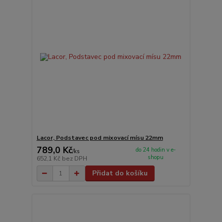
Lacor, Podstavec pod mixovací mísu 22mm
789,0 Kč
do 24 hodin v e-
/
ks
shopu
652,1 Kč
bez DPH
Přidat do košíku