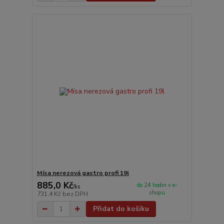
Mísa nerezová gastro profi 19l
885,0 Kč
do 24 hodin v e-
/
ks
shopu
731,4 Kč
bez DPH
Přidat do košíku