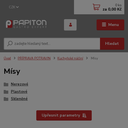
0
ks
CZK
za
0,00 Kč
Menu
Hledat
Úvod
PŘÍPRAVA POTRAVIN
Kuchyňské náčiní
Mísy
Mísy
Nerezové
Plastové
Skleněné
Upřesnit parametry