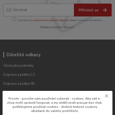
Přihlásit se
Souhlasím se
zpracováním osobních údajů
za účelem rozesílky newsletteru.
Můžete se kdykoli odhlásit.
Důležité odkazy
Obchodní podmínky
Doprava a platba CZ
Doprava a platba SK
Reklamační řád
Prosím - povolte nám používání sušenek - cookies. Aby náš e-
Blog
shop mohl správně fungovat, a my věděli jestli pracuje bez chyb,
potřebujeme používat cookies - drobné textové soubory
Kontakty
ukládané do vašeho prohlížeče.