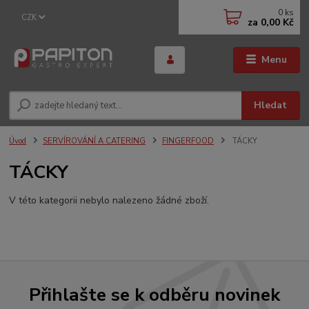
0
ks
CZK
za
0,00 Kč
Menu
Hledat
Úvod
SERVÍROVÁNÍ A CATERING
FINGERFOOD
TÁCKY
TÁCKY
V této kategorii nebylo nalezeno žádné zboží.
Přihlašte se k odběru novinek