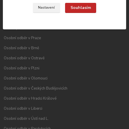
Souhlasím
Nastavení
Kde nás najdete?
Všechny místa osobního odběru
Osobní odběr v Praze
Osobní odběr v Brně
Osobní odběr v Ostravě
Osobní odběr v Plzni
Osobní odběr v Olomouci
Osobní odběr v Českých Budějovicích
Osobní odběr v Hradci Králové
Osobní odběr v Liberci
Osobní odběr v Ústí nad L.
Osobní odběr v Pardubicích