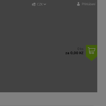
Přihlášení
CZK
0
ks
za
0,00 Kč