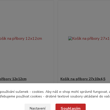
příbory 12x12cm
Košík na příbory 27x10x4,5
Kč
170,0 Kč
do 24 hodin v e-
do 24
používání sušenek - cookies. Aby náš e-shop mohl správně fungovat, a 
/
ks
/
ks
shopu
ez DPH
140,5 Kč
bez DPH
třebujeme používat cookies - drobné textové soubory ukládané do vaš
Přidat do košíku
Přidat do koš
Souhlasím
Nastavení