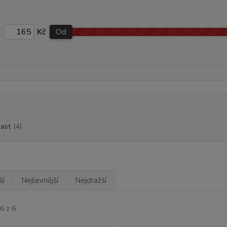
Kč
Od
ast
(4)
ší
Nejlevnější
Nejdražší
6 z 6