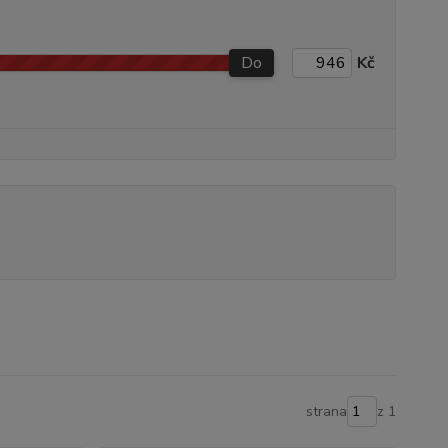
Do
Kč
strana
z 1