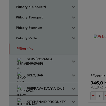
Příbory dle použití
Příbory Tomgast
Příbory Eternum
Příbory Verlo
Příborníky
SERVÍROVÁNÍ A
CATERING
SKLO, BAR
Příborník
946,0 
781,8 Kč
b
PŘÍPRAVA KÁVY A ČAJE
KITCHENAID PRODUKTY