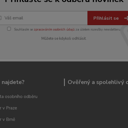
Přihlásit se
Souhlasím se
zpracováním osobních údajů
za účelem rozesílky newsletteru.
Můžete se kdykoli odhlásit.
 najdete?
Ověřený a spolehlivý
ta osobního odběru
r v Praze
r v Brně