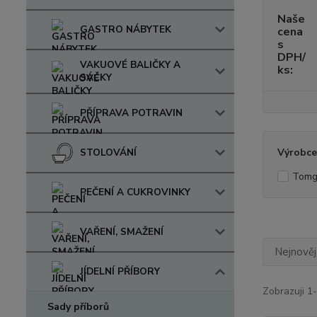
Naše
GASTRO NÁBYTEK
cena
s
DPH/
VAKUOVÉ BALIČKY A
ks:
SÁČKY
PŘÍPRAVA POTRAVIN
STOLOVÁNÍ
Výrobce
Tomg
PEČENÍ A CUKROVINKY
VAŘENÍ, SMAŽENÍ
Nejnověj
JÍDELNÍ PŘÍBORY
Zobrazuji 1-
Sady příborů