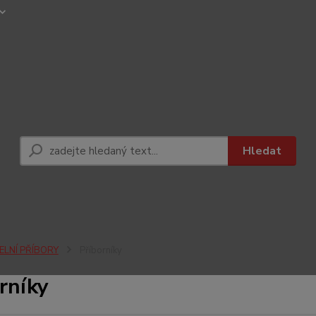
Hledat
DELNÍ PŘÍBORY
Příborníky
rníky