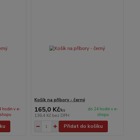
Košík na příbory - černý
165,0 Kč
 hodin v e-
do 24 hodin v e-
/
ks
shopu
shopu
136,4 Kč
bez DPH
íku
Přidat do košíku