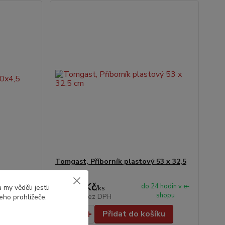
Tomgast, Příborník plastový 53 x 32,5
cm
219,0 Kč
 hodin v e-
do 24 hodin v e-
my věděli jestli
/
ks
shopu
shopu
181,0 Kč
bez DPH
eho prohlížeče.
íku
Přidat do košíku