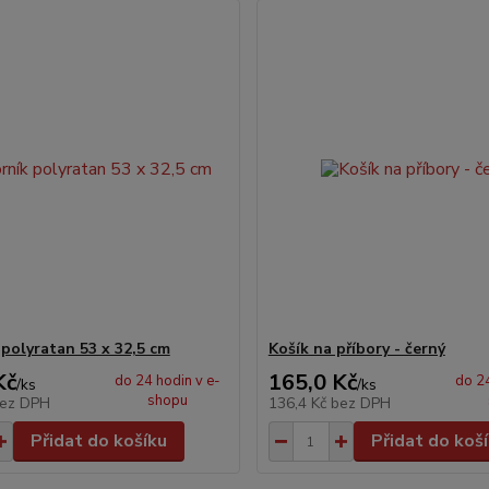
 polyratan 53 x 32,5 cm
Košík na příbory - černý
Kč
165,0 Kč
do 24 hodin v e-
do 24
/
ks
/
ks
shopu
ez DPH
136,4 Kč
bez DPH
Přidat do košíku
Přidat do koš