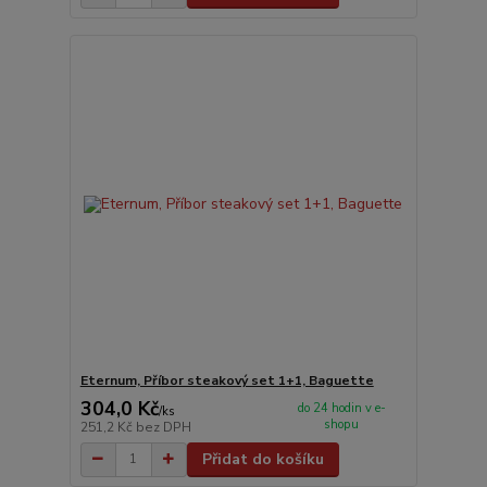
Eternum, Příbor steakový set 1+1, Baguette
304,0 Kč
do 24 hodin v e-
/
ks
shopu
251,2 Kč
bez DPH
Přidat do košíku