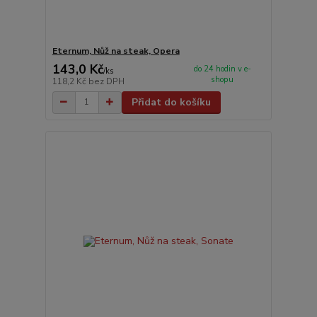
Eternum, Nůž na steak, Opera
143,0 Kč
do 24 hodin v e-
/
ks
shopu
118,2 Kč
bez DPH
Přidat do košíku