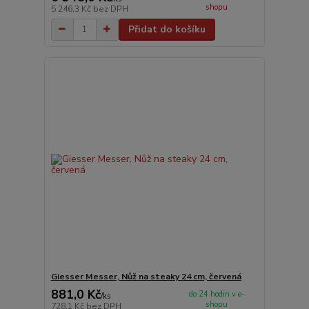
shopu
5 246,3 Kč
bez DPH
Přidat do košíku
Giesser Messer, Nůž na steaky 24 cm, červená
881,0 Kč
do 24 hodin v e-
/
ks
shopu
728,1 Kč
bez DPH