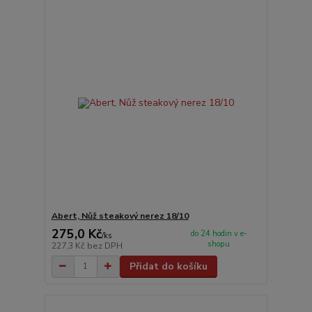
Abert, Nůž steakový nerez 18/10
275,0 Kč
do 24 hodin v e-
/
ks
shopu
227,3 Kč
bez DPH
Přidat do košíku