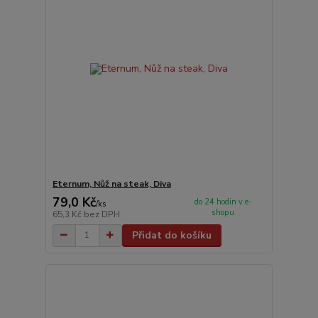
Eternum, Nůž na steak, Diva
79,0 Kč
do 24 hodin v e-
/
ks
shopu
65,3 Kč
bez DPH
Přidat do košíku