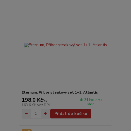
Eternum, Příbor steakový set 1+1, Atlantis
198,0 Kč
do 24 hodin v e-
/
ks
shopu
163,6 Kč
bez DPH
Přidat do košíku
Akce