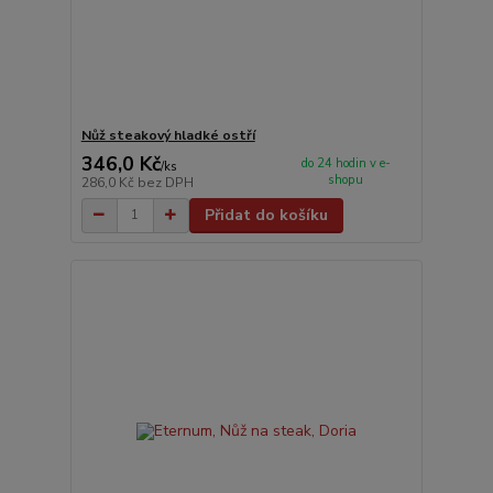
Nůž steakový hladké ostří
346,0 Kč
do 24 hodin v e-
/
ks
shopu
286,0 Kč
bez DPH
Přidat do košíku