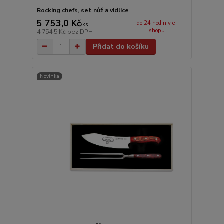
Rocking chefs, set nůž a vidlice
5 753,0 Kč
do 24 hodin v e-
/
ks
shopu
4 754,5 Kč
bez DPH
Přidat do košíku
Novinka