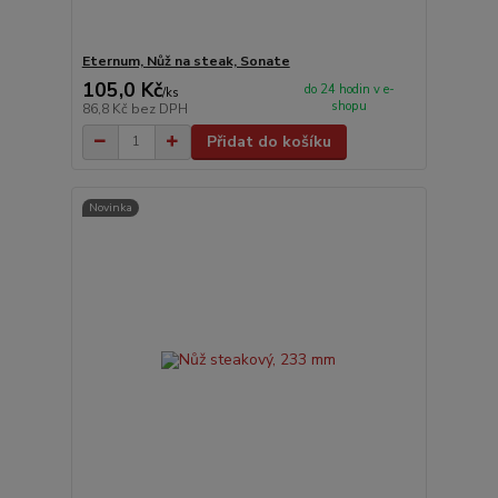
Eternum, Nůž na steak, Sonate
105,0 Kč
do 24 hodin v e-
/
ks
shopu
86,8 Kč
bez DPH
Přidat do košíku
Novinka