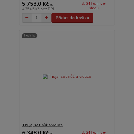
5 753,0 Kč
do 24 hodin v e-
/
ks
shopu
4 754,5 Kč
bez DPH
Přidat do košíku
Novinka
Thuja, set nůž a vidlice
6 348,0 Kč
do 24 hodin v e-
/
ks