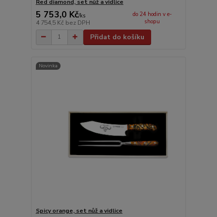
Red diamond, set nůž a vidlice
5 753,0 Kč
do 24 hodin v e-
/
ks
shopu
4 754,5 Kč
bez DPH
Přidat do košíku
Novinka
Spicy orange, set nůž a vidlice