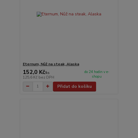
Eternum, Nůž na steak, Alaska
152,0 Kč
do 24 hodin v e-
/
ks
shopu
125,6 Kč
bez DPH
Přidat do košíku