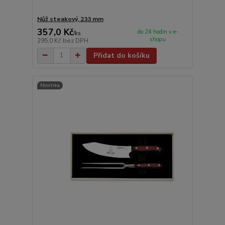
Nůž steakový, 233 mm
357,0 Kč
do 24 hodin v e-
/
ks
shopu
295,0 Kč
bez DPH
Přidat do košíku
Novinka