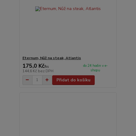
Eternum, Nůž na steak, Atlantis
175,0 Kč
do 24 hodin v e-
/
ks
shopu
144,6 Kč
bez DPH
Přidat do košíku