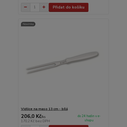
Přidat do košíku
Novinka
Vidlice na maso 13 cm - bílá
206,0 Kč
do 24 hodin v e-
/
ks
shopu
170,2 Kč
bez DPH