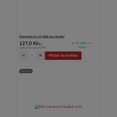
Eternum X-LO Nůž na steaky
127,0 Kč
do 24 hodin v e-
/
ks
shopu
105,0 Kč
bez DPH
Přidat do košíku
Novinka