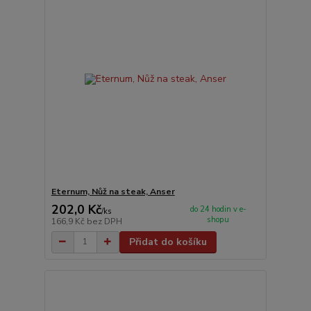
Eternum, Nůž na steak, Anser
202,0 Kč
do 24 hodin v e-
/
ks
shopu
166,9 Kč
bez DPH
Přidat do košíku