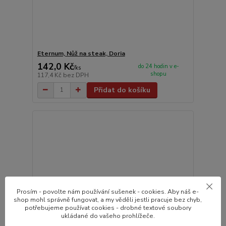
Eternum, Nůž na steak, Doria
142,0 Kč
do 24 hodin v e-
/
ks
shopu
117,4 Kč
bez DPH
Přidat do košíku
Prosím - povolte nám používání sušenek - cookies. Aby náš e-
shop mohl správně fungovat, a my věděli jestli pracuje bez chyb,
potřebujeme používat cookies - drobné textové soubory
ukládané do vašeho prohlížeče.