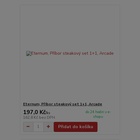
Eternum, Příbor steakový set 1+1, Arcade
197,0 Kč
do 24 hodin v e-
/
ks
shopu
162,8 Kč
bez DPH
Přidat do košíku