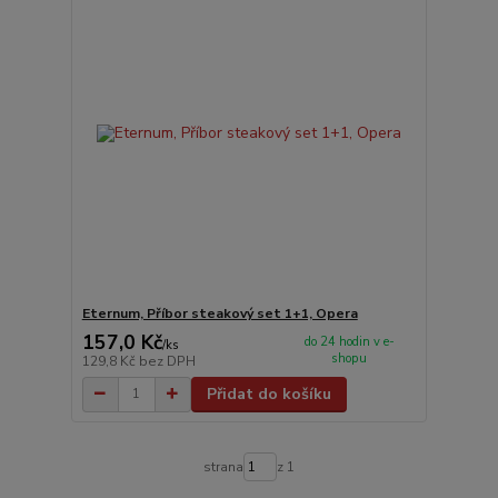
Eternum, Příbor steakový set 1+1, Opera
157,0 Kč
do 24 hodin v e-
/
ks
shopu
129,8 Kč
bez DPH
Přidat do košíku
strana
z 1