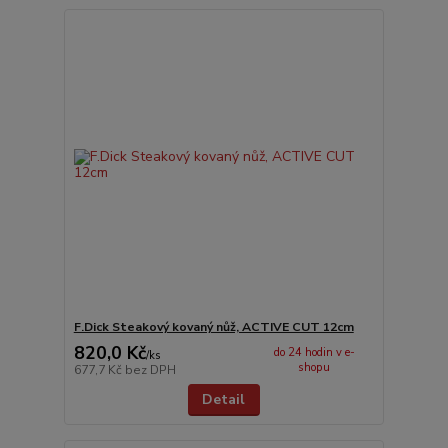
F.Dick Steakový kovaný nůž, ACTIVE CUT 12cm
820,0 Kč
do 24 hodin v e-
/
ks
shopu
677,7 Kč
bez DPH
Detail