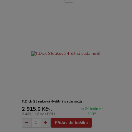
F.Dick Steaková 4-dílná sada nožů
2 915,0 Kč
do 24 hodin v e-
/
ks
shopu
2 409,1 Kč
bez DPH
Přidat do košíku