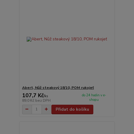
Abert, Nůž steakový 18/10, POM rukojeť
107,7 Kč
do 24 hodin v e-
/
ks
shopu
89,0 Kč
bez DPH
Přidat do košíku