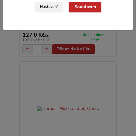
Souhlasím
Nastavení
Eternum, Vidlička na steak, Doria
127,0 Kč
do 24 hodin v e-
/
ks
shopu
105,0 Kč
bez DPH
Přidat do košíku