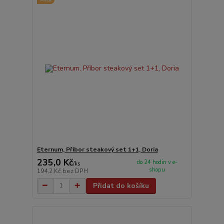
Eternum, Příbor steakový set 1+1, Doria
235,0 Kč
do 24 hodin v e-
/
ks
shopu
194,2 Kč
bez DPH
Přidat do košíku