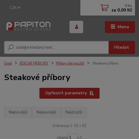
0
ks
CZK
za
0,00 Kč
Menu
Hledat
Úvod
JÍDELNÍ PŘÍBORY
Příbory dle použití
Steakové příbory
Steakové příbory
Upřesnit parametry
Nejnovější
Nejlevnější
Nejdražší
Zobrazuji 1-32 z 32
strana
z 1