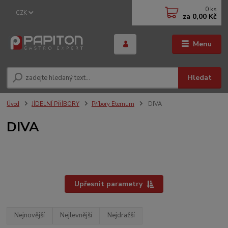
0
ks
CZK
za
0,00 Kč
Menu
Hledat
Úvod
JÍDELNÍ PŘÍBORY
Příbory Eternum
DIVA
DIVA
Upřesnit parametry
Nejnovější
Nejlevnější
Nejdražší