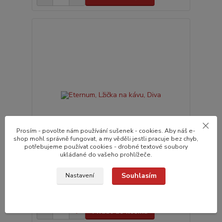
Prosím - povolte nám používání sušenek - cookies. Aby náš e-
shop mohl správně fungovat, a my věděli jestli pracuje bez chyb,
potřebujeme používat cookies - drobné textové soubory
ukládané do vašeho prohlížeče.
Souhlasím
Eternum, Lžička na kávu, Diva
Nastavení
27,0 Kč
do 24 hodin v e-
/
ks
shopu
22,3 Kč
bez DPH
Přidat do košíku