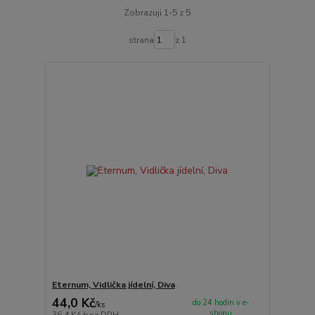
Zobrazuji 1-5 z 5
strana
z 1
Eternum, Vidlička jídelní, Diva
44,0 Kč
do 24 hodin v e-
/
ks
shopu
36,4 Kč
bez DPH