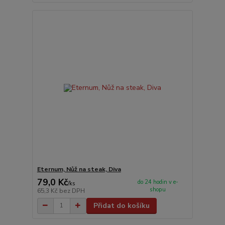
Eternum, Nůž na steak, Diva
79,0 Kč
do 24 hodin v e-
/
ks
shopu
65,3 Kč
bez DPH
Přidat do košíku