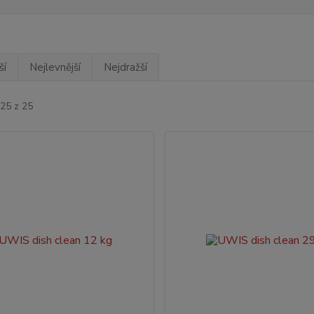
ší
Nejlevnější
Nejdražší
-25 z 25