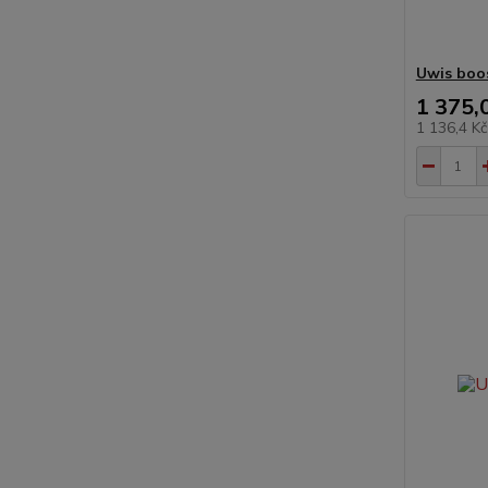
Uwis boos
1 375,
1 136,4 K