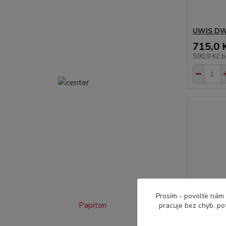
UWIS DW 
715,0 
590,9 Kč
b
Prosím - povolte nám 
Papiton
pracuje bez chyb, po