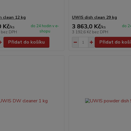
 clean 12 kg
UWIS dish clean 29 kg
0 Kč
3 863,0 Kč
do 24 hodin v e-
do 24
/
ks
/
ks
shopu
č
bez DPH
3 192,6 Kč
bez DPH
Přidat do košíku
Přidat do koš