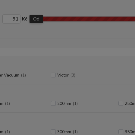
Kč
Od
er Vacuum
(1)
Victor
(3)
mm
(1)
200mm
(1)
250
mm
(1)
300mm
(1)
350