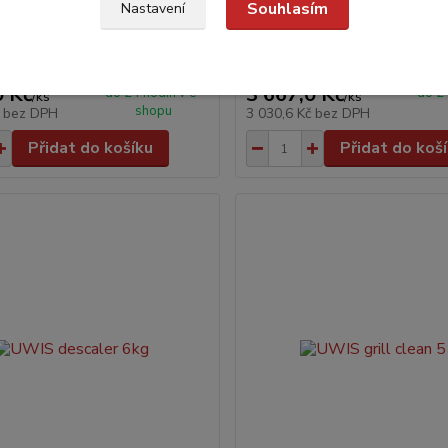
Souhlasím
Nastavení
se 10 kg
UWIS rinse 25 kg
0 Kč
3 667,0 Kč
do 24 hodin v e-
do 24
/
ks
/
ks
shopu
č
bez DPH
3 030,6 Kč
bez DPH
Přidat do košíku
Přidat do koš