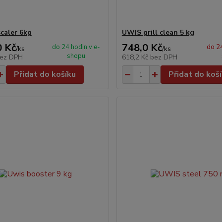
caler 6kg
UWIS grill clean 5 kg
0 Kč
748,0 Kč
do 24 hodin v e-
do 24
/
ks
/
ks
shopu
ez DPH
618,2 Kč
bez DPH
Přidat do košíku
Přidat do koš