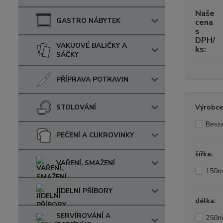
Naše
GASTRO NÁBYTEK
cena
s
DPH/
VAKUOVÉ BALIČKY A
ks:
SÁČKY
PŘÍPRAVA POTRAVIN
STOLOVÁNÍ
Výrobce
Bess
PEČENÍ A CUKROVINKY
šířka:
VAŘENÍ, SMAŽENÍ
150
JÍDELNÍ PŘÍBORY
délka:
SERVÍROVÁNÍ A
250