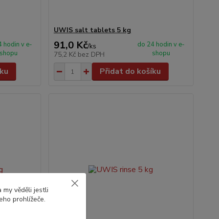
UWIS salt tablets 5 kg
91,0 Kč
 hodin v e-
do 24 hodin v e-
/
ks
shopu
shopu
75,2 Kč
bez DPH
íku
Přidat do košíku
my věděli jestli
eho prohlížeče.