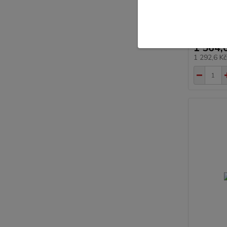
UWIS rin
1 564,
1 292,6 K