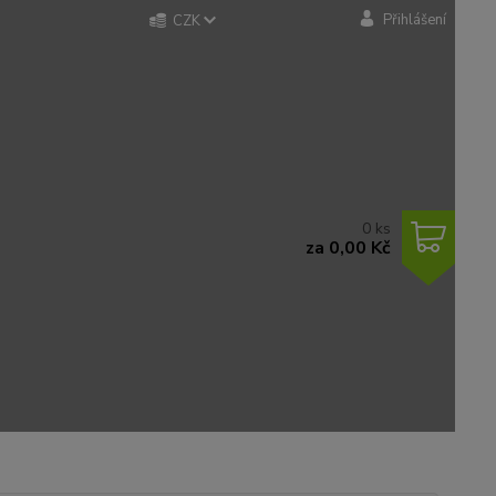
Přihlášení
CZK
0
ks
za
0,00 Kč