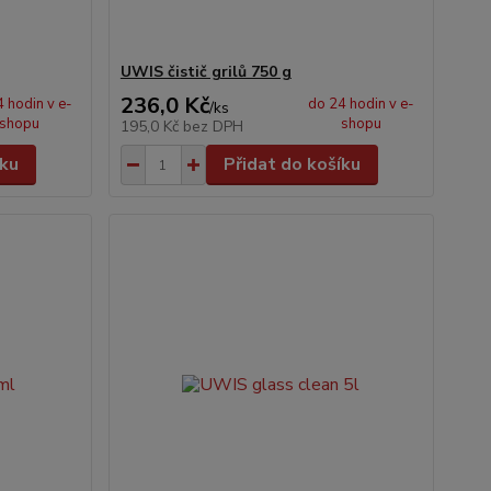
UWIS čistič grilů 750 g
236,0 Kč
 hodin v e-
do 24 hodin v e-
/
ks
shopu
shopu
195,0 Kč
bez DPH
íku
Přidat do košíku