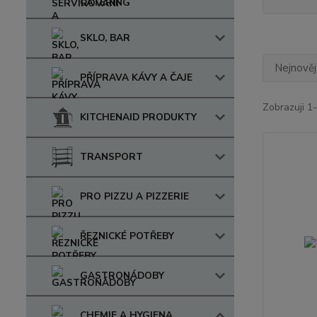
CATERING
SKLO, BAR
Nejnověj
PŘÍPRAVA KÁVY A ČAJE
Zobrazuji 1
KITCHENAID PRODUKTY
TRANSPORT
PRO PIZZU A PIZZERIE
ŘEZNICKÉ POTŘEBY
GASTRONÁDOBY
CHEMIE A HYGIENA