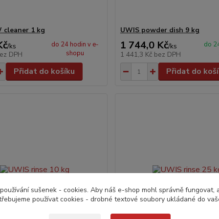
cleaner 1 kg
UWIS powder dish 9 kg
Kč
1 744,0 Kč
do 24 hodin v e-
do 24
/
ks
/
ks
shopu
ez DPH
1 441,3 Kč
bez DPH
Přidat do košíku
Přidat do koš
používání sušenek - cookies. Aby náš e-shop mohl správně fungovat, a 
třebujeme používat cookies - drobné textové soubory ukládané do vaš