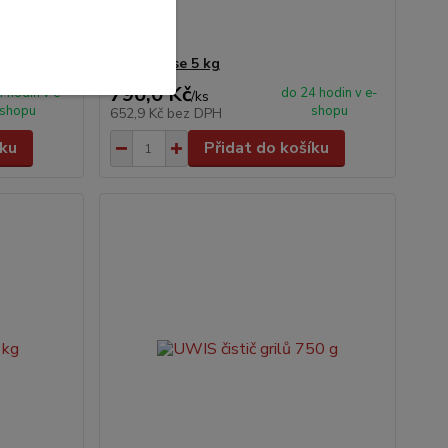
UWIS rinse 5 kg
790,0 Kč
 hodin v e-
do 24 hodin v e-
/
ks
shopu
shopu
652,9 Kč
bez DPH
íku
Přidat do košíku