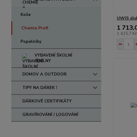
Koše
UWIS dish
1 713,
Chemie Profi
1 415,7 K
Popelníky
VYBAVENÍ ŠKOLNÍ
JÍDELNY
DOMOV A OUTDOOR
TIPY NA DÁREK !
DÁRKOVÉ CERTIFIKÁTY
GRAVÍROVÁNÍ / LOGOVÁNÍ