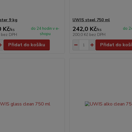
ter 9 kg
UWIS steel 750 ml
0 Kč
242,0 Kč
do 24 hodin v e-
do 24
/
ks
/
ks
shopu
č
bez DPH
200,0 Kč
bez DPH
Přidat do košíku
Přidat do koš