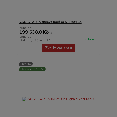
VAC-STAR l Vakuová balička S-240M SX
cena od
199 638,0 Kč
/
ks
cena od
Skladem
164 990,1 Kč
bez DPH
Zvolit variantu
Novinka
Doprava ZDARMA