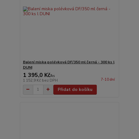
Balení miska polévková DF/350 ml černá - 300 ks l
DUNI
1 395,0 Kč
/
ks
7-10 dní
1 152,9 Kč
bez DPH
Přidat do košíku