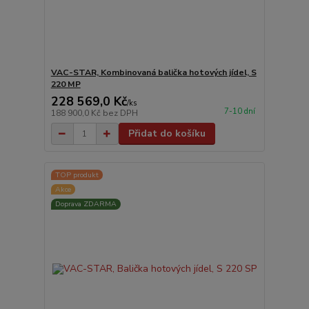
VAC-STAR, Kombinovaná balička hotových jídel, S
220 MP
228 569,0 Kč
/
ks
7-10 dní
188 900,0 Kč
bez DPH
Přidat do košíku
TOP produkt
Akce
Doprava ZDARMA