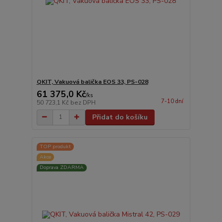
QKIT, Vakuová balička EOS 33, PS-028
61 375,0 Kč
/
ks
7-10 dní
50 723,1 Kč
bez DPH
Přidat do košíku
TOP produkt
Akce
Doprava ZDARMA