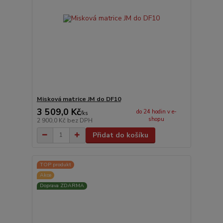
Misková matrice JM do DF10
3 509,0 Kč
do 24 hodin v e-
/
ks
shopu
2 900,0 Kč
bez DPH
Přidat do košíku
TOP produkt
Akce
Doprava ZDARMA