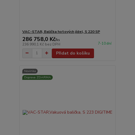
VAC-STAR, Balička hotových jídel, S 220 SP
286 758,0 Kč
/
ks
7-10 dní
236 990,1 Kč
bez DPH
Přidat do košíku
Novinka
Doprava ZDARMA