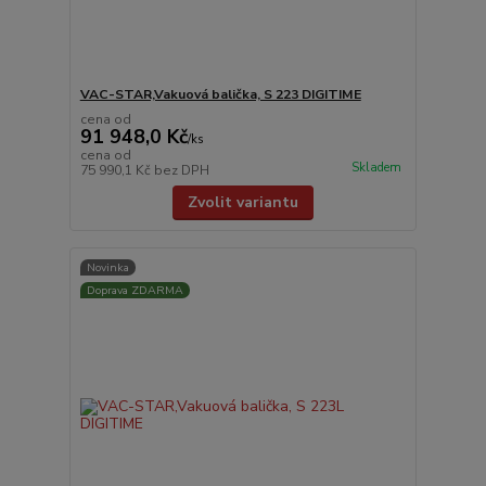
VAC-STAR,Vakuová balička, S 223 DIGITIME
cena od
91 948,0 Kč
/
ks
cena od
Skladem
75 990,1 Kč
bez DPH
Zvolit variantu
Novinka
Doprava ZDARMA