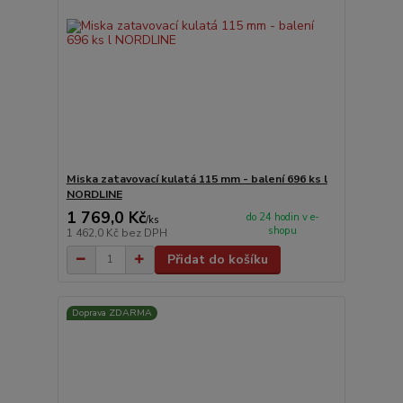
Miska zatavovací kulatá 115 mm - balení 696 ks l
NORDLINE
1 769,0 Kč
do 24 hodin v e-
/
ks
shopu
1 462,0 Kč
bez DPH
Přidat do košíku
Doprava ZDARMA