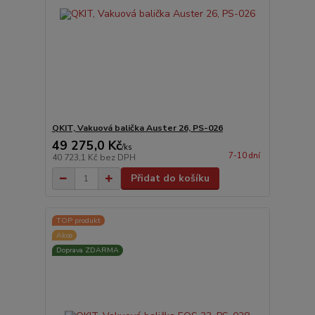
QKIT, Vakuová balička Auster 26, PS-026
49 275,0 Kč
/
ks
7-10 dní
40 723,1 Kč
bez DPH
Přidat do košíku
TOP produkt
Akce
Doprava ZDARMA