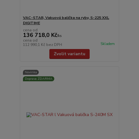
VAC-STAR, Vakuová balička na ryby, S-225 XXL
DIGITIME
cena od
136 718,0 Kč
/
ks
cena od
Skladem
112 990,1 Kč
bez DPH
Zvolit variantu
Novinka
Doprava ZDARMA