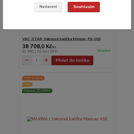
Souhlasím
Nastavení
VAC-STAR, Vakuová balička Minivac, PS-030
38 708,0 Kč
/
ks
Skladem
31 990,1 Kč
bez DPH
Přidat do košíku
TOP produkt
Akce
Doprava ZDARMA