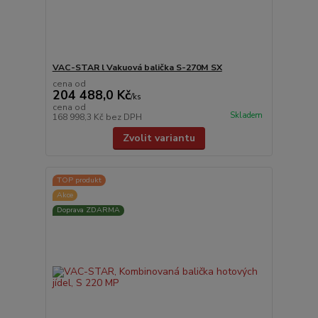
VAC-STAR l Vakuová balička S-270M SX
cena od
204 488,0 Kč
/
ks
cena od
Skladem
168 998,3 Kč
bez DPH
Zvolit variantu
TOP produkt
Akce
Doprava ZDARMA