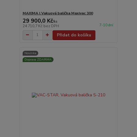
MAXIMA l Vakuová balička Maxivac 300
29 900,0 Kč
/
ks
7-10 dní
24 710,7 Kč
bez DPH
Přidat do košíku
Novinka
Doprava ZDARMA