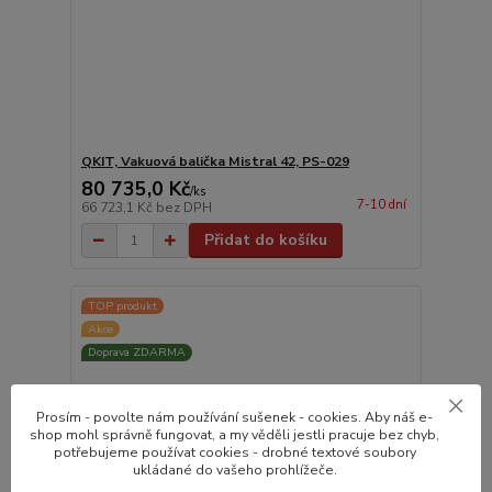
QKIT, Vakuová balička Mistral 42, PS-029
80 735,0 Kč
/
ks
7-10 dní
66 723,1 Kč
bez DPH
Přidat do košíku
TOP produkt
Akce
Doprava ZDARMA
Prosím - povolte nám používání sušenek - cookies. Aby náš e-
shop mohl správně fungovat, a my věděli jestli pracuje bez chyb,
potřebujeme používat cookies - drobné textové soubory
ukládané do vašeho prohlížeče.