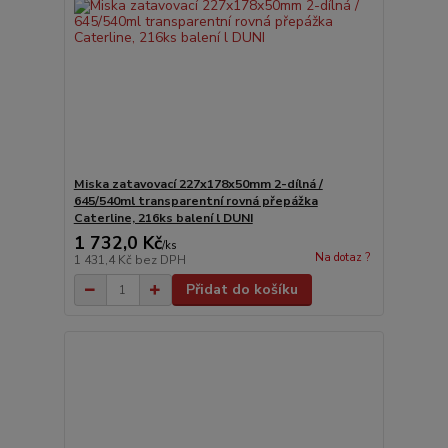
Miska zatavovací 227x178x50mm 2-dílná /
645/540ml transparentní rovná přepážka
Caterline, 216ks balení l DUNI
1 732,0 Kč
/
ks
Na dotaz ?
1 431,4 Kč
bez DPH
Přidat do košíku