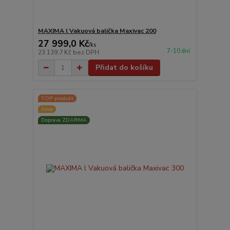
MAXIMA l Vakuová balička Maxivac 200
27 999,0 Kč
/
ks
7-10 dní
23 139,7 Kč
bez DPH
Přidat do košíku
TOP produkt
Akce
Doprava ZDARMA