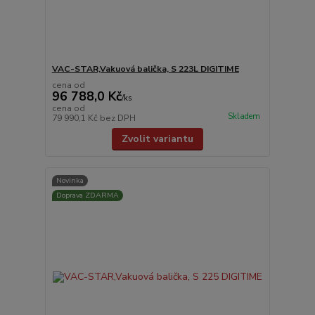
VAC-STAR,Vakuová balička, S 223L DIGITIME
cena od
96 788,0 Kč
/
ks
cena od
Skladem
79 990,1 Kč
bez DPH
Zvolit variantu
Novinka
Doprava ZDARMA