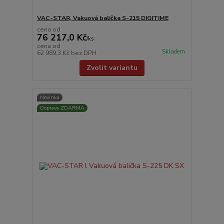
VAC-STAR, Vakuová balička S-215 DIGITIME
cena od
76 217,0 Kč
/
ks
cena od
Skladem
62 989,3 Kč
bez DPH
Zvolit variantu
Novinka
Doprava ZDARMA