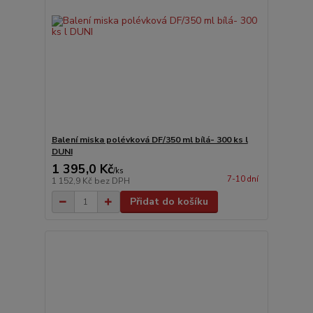
Balení miska polévková DF/350 ml bílá- 300 ks l
DUNI
1 395,0 Kč
/
ks
7-10 dní
1 152,9 Kč
bez DPH
Přidat do košíku