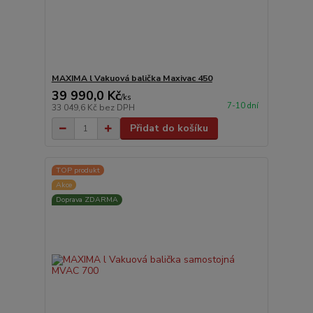
MAXIMA l Vakuová balička Maxivac 450
39 990,0 Kč
/
ks
7-10 dní
33 049,6 Kč
bez DPH
Přidat do košíku
TOP produkt
Akce
Doprava ZDARMA