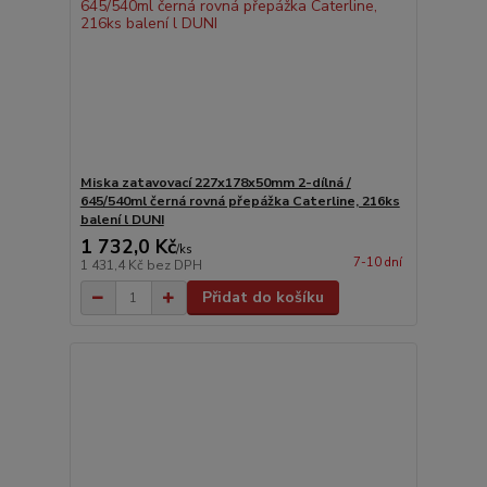
Miska zatavovací 227x178x50mm 2-dílná /
645/540ml černá rovná přepážka Caterline, 216ks
balení l DUNI
1 732,0 Kč
/
ks
7-10 dní
1 431,4 Kč
bez DPH
Přidat do košíku