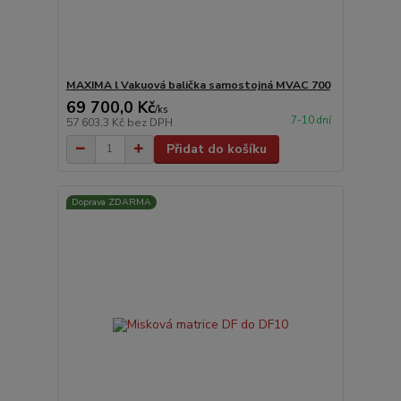
MAXIMA l Vakuová balička samostojná MVAC 700
69 700,0 Kč
/
ks
7-10 dní
57 603,3 Kč
bez DPH
Přidat do košíku
Doprava ZDARMA