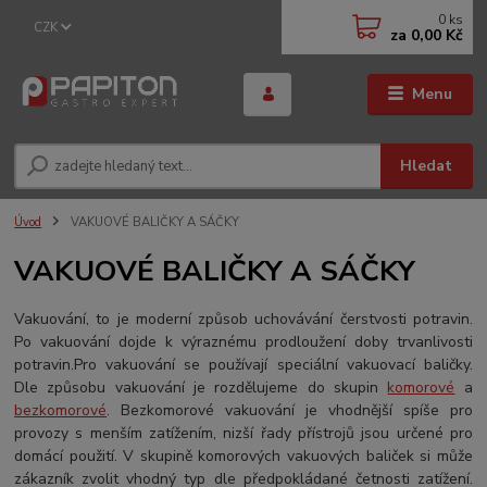
0
ks
CZK
za
0,00 Kč
Menu
Hledat
Úvod
VAKUOVÉ BALIČKY A SÁČKY
VAKUOVÉ BALIČKY A SÁČKY
Vakuování, to je moderní způsob uchovávání čerstvosti potravin.
Po vakuování dojde k výraznému prodloužení doby trvanlivosti
potravin.Pro vakuování se používají speciální vakuovací baličky.
Dle způsobu vakuování je rozdělujeme do skupin
komorové
a
bezkomorové
. Bezkomorové vakuování je vhodnější spíše pro
provozy s menším zatížením, nizší řady přístrojů jsou určené pro
domácí použití. V skupině komorových vakuových baliček si může
zákazník zvolit vhodný typ dle předpokládané četnosti zatížení.