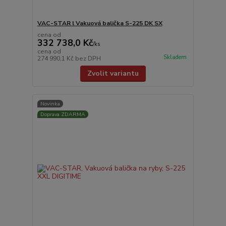
VAC-STAR l Vakuová balička S-225 DK SX
cena od
332 738,0 Kč
/
ks
cena od
Skladem
274 990,1 Kč
bez DPH
Zvolit variantu
Novinka
Doprava ZDARMA