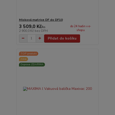
Misková matrice DF do DF10
3 509,0 Kč
do 24 hodin v e-
/
ks
shopu
2 900,0 Kč
bez DPH
Přidat do košíku
TOP produkt
Akce
Doprava ZDARMA