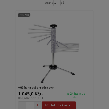
strana
z 1
Novinka
Věšák na sušení těstovin
1 045,0 Kč
do 24 hodin v e-
/
ks
shopu
863,6 Kč
bez DPH
Přidat do košíku