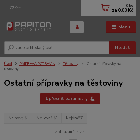
0
ks
CZK
za
0,00 Kč
Menu
Hledat
Úvod
PŘÍPRAVA POTRAVIN
Těstoviny
Ostatní přípravky na
těstoviny
Ostatní přípravky na těstoviny
Upřesnit parametry
Nejnovější
Nejlevnější
Nejdražší
Zobrazuji 1-4 z 4