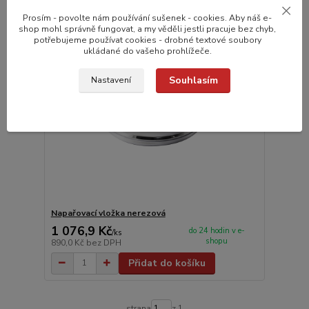
Novinka
Prosím - povolte nám používání sušenek - cookies. Aby náš e-
shop mohl správně fungovat, a my věděli jestli pracuje bez chyb,
potřebujeme používat cookies - drobné textové soubory
ukládané do vašeho prohlížeče.
Souhlasím
Nastavení
Napařovací vložka nerezová
1 076,9 Kč
do 24 hodin v e-
/
ks
shopu
890,0 Kč
bez DPH
Přidat do košíku
strana
z 1