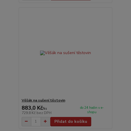
Věšák na sušení těstovin
883,0 Kč
do 24 hodin v e-
/
ks
shopu
729,8 Kč
bez DPH
Přidat do košíku