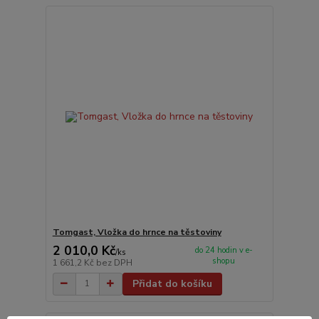
Tomgast, Vložka do hrnce na těstoviny
2 010,0 Kč
do 24 hodin v e-
/
ks
shopu
1 661,2 Kč
bez DPH
Přidat do košíku