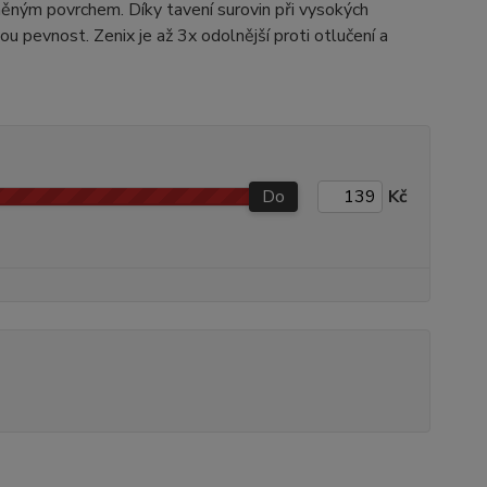
něným povrchem. Díky tavení surovin při vysokých
u pevnost. Zenix je až 3x odolnější proti otlučení a
Do
Kč