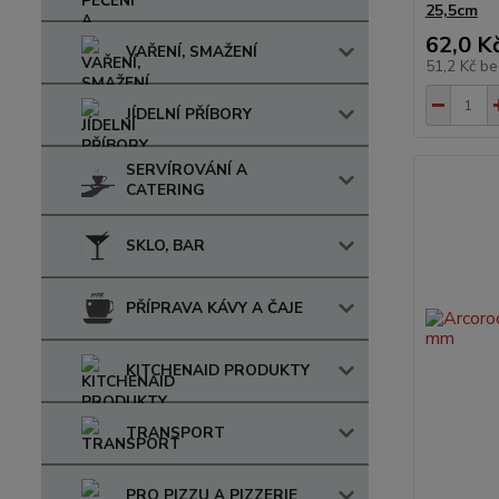
25,5cm
62,0 K
VAŘENÍ, SMAŽENÍ
51,2 Kč
be
JÍDELNÍ PŘÍBORY
SERVÍROVÁNÍ A
CATERING
SKLO, BAR
PŘÍPRAVA KÁVY A ČAJE
KITCHENAID PRODUKTY
TRANSPORT
PRO PIZZU A PIZZERIE