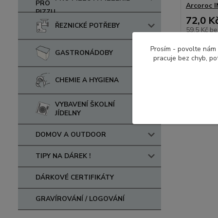
Arcoroc 
72,0 K
ŘEZNICKÉ POTŘEBY
59,5 Kč
be
Prosím - povolte nám 
GASTRONÁDOBY
pracuje bez chyb, po
CHEMIE A HYGIENA
VYBAVENÍ ŠKOLNÍ
JÍDELNY
DOMOV A OUTDOOR
TIPY NA DÁREK !
DÁRKOVÉ CERTIFIKÁTY
GRAVÍROVÁNÍ / LOGOVÁNÍ