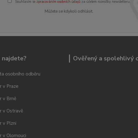
Souhlasím se
zpracováním osobních údajů
za účelem rozesílky newsletteru.
Můžete se kdykoli odhlásit.
 najdete?
Ověřený a spolehlivý
ta osobního odběru
r v Praze
r v Brně
r v Ostravě
 v Plzni
r v Olomouci