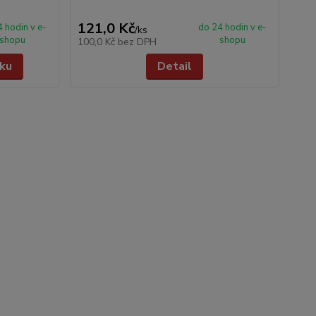
121,0 Kč
 hodin v e-
do 24 hodin v e-
/
ks
shopu
shopu
100,0 Kč
bez DPH
íku
Detail