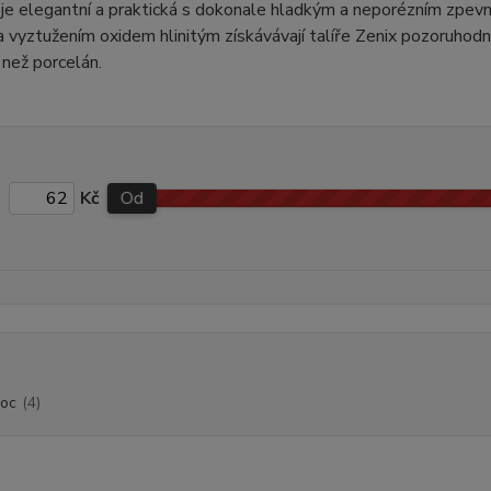
x je elegantní a praktická s dokonale hladkým a neporézním zpev
 vyztužením oxidem hlinitým získávávají talíře Zenix pozoruhodno
 než porcelán.
Kč
Od
roc
(4)