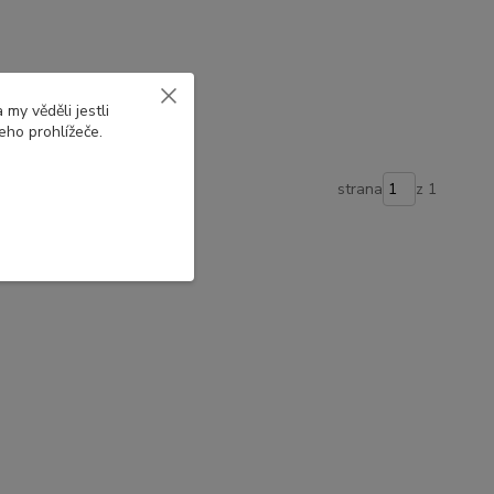
my věděli jestli
eho prohlížeče.
strana
z 1