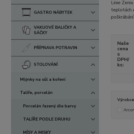
Linie Zeni
teplotách a
GASTRO NÁBYTEK
poškrábání
VAKUOVÉ BALIČKY A
SÁČKY
Naše
PŘÍPRAVA POTRAVIN
cena
s
DPH/
STOLOVÁNÍ
ks:
Mlýnky na sůl a koření
Talíře, porcelán
Výrobce
Porcelán řazený dle barvy
Arco
TALÍŘE PODLE DRUHU
MÍSY A MISKY