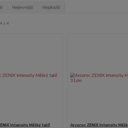
ší
Nejlevnější
Nejdražší
4 z 4
ENIX Intensity Mělký talíř
Arcoroc ZENIX Intensity Mělký