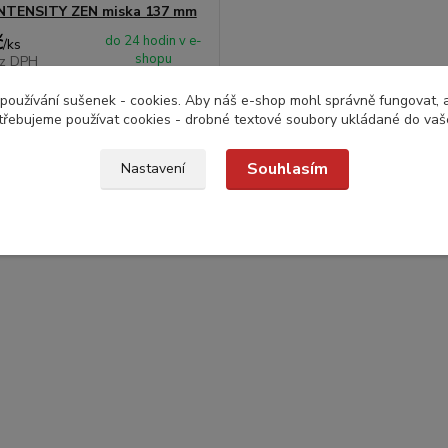
INTENSITY ZEN miska 137 mm
č
do 24 hodin v e-
/
ks
shopu
z DPH
Přidat do košíku
používání sušenek - cookies. Aby náš e-shop mohl správně fungovat, a 
třebujeme používat cookies - drobné textové soubory ukládané do vaš
Souhlasím
Nastavení