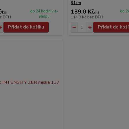
31cm
č
139,0 Kč
do 24 hodin v e-
do 24
/
ks
/
ks
shopu
z DPH
114,9 Kč
bez DPH
Přidat do košíku
Přidat do koš