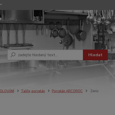
Hledat
OLOVÁNÍ
Talíře, porcelán
Porcelán ARCOROC
Zenix