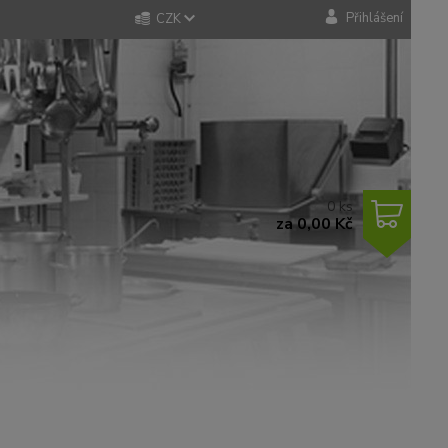
Přihlášení
CZK
0
ks
za
0,00 Kč