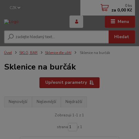
0
ks
CZK
za
0,00 Kč
Menu
Hledat
Úvod
SKLO, BAR
Sklenice dle užití
Sklenice na burčák
Sklenice na burčák
Upřesnit parametry
Nejnovější
Nejlevnější
Nejdražší
Zobrazuji 1-1 z 1
strana
z 1