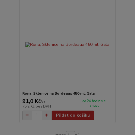
Rona, Sklenice na Bordeaux 450 ml, Gala
91,0 Kč
do 24 hodin v e-
/
ks
shopu
75,2 Kč
bez DPH
Přidat do košíku
strana
z 1