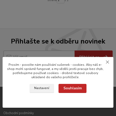
Přihlašte se k odběru novinek
Přihlásit se
Prosím - povolte nám používání sušenek - cookies. Aby náš e-
Souhlasím se
zpracováním osobních údajů
za účelem rozesílky newsletteru.
shop mohl správně fungovat, a my věděli jestli pracuje bez chyb,
potřebujeme používat cookies - drobné textové soubory
Můžete se kdykoli odhlásit.
ukládané do vašeho prohlížeče.
Souhlasím
Nastavení
Důležité odkazy
Obchodní podmínky