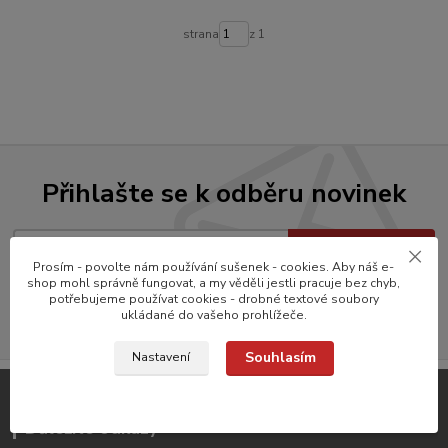
strana
z 1
Přihlašte se k odběru novinek
Přihlásit se
Prosím - povolte nám používání sušenek - cookies. Aby náš e-
shop mohl správně fungovat, a my věděli jestli pracuje bez chyb,
Souhlasím se
zpracováním osobních údajů
za účelem rozesílky newsletteru.
potřebujeme používat cookies - drobné textové soubory
ukládané do vašeho prohlížeče.
Můžete se kdykoli odhlásit.
Souhlasím
Nastavení
Důležité odkazy