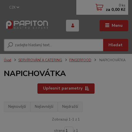
0
ks
CZK
za
0,00 Kč
Menu
Hledat
Úvod
SERVÍROVÁNÍ A CATERING
FINGERFOOD
NAPICHOVÁTKA
NAPICHOVÁTKA
Upřesnit parametry
Nejnovější
Nejlevnější
Nejdražší
Zobrazuji 1-1 z 1
strana
z 1