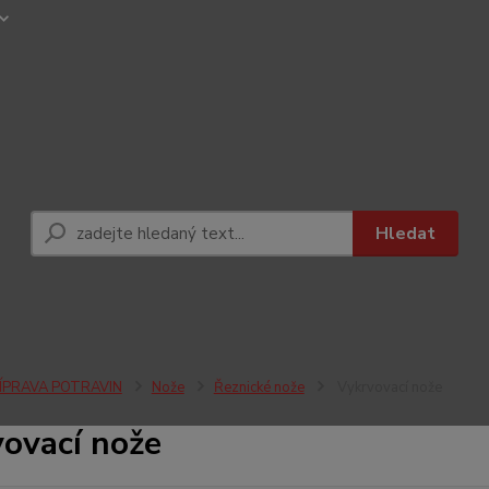
Hledat
ÍPRAVA POTRAVIN
Nože
Řeznické nože
Vykrvovací nože
ovací nože