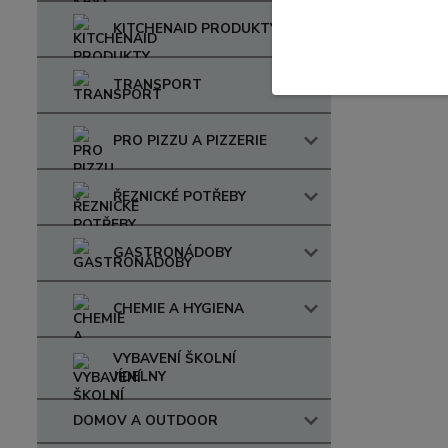
KITCHENAID PRODUKTY
TRANSPORT
PRO PIZZU A PIZZERIE
ŘEZNICKÉ POTŘEBY
GASTRONÁDOBY
CHEMIE A HYGIENA
VYBAVENÍ ŠKOLNÍ
JÍDELNY
DOMOV A OUTDOOR