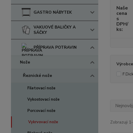
Naše
GASTRO NÁBYTEK
cena
s
DPH/
VAKUOVÉ BALIČKY A
ks:
SÁČKY
PŘÍPRAVA POTRAVIN
Nože
Výrobce
F.Dic
Řeznické nože
Filetovací nože
Vykosťovací nože
Nejnověj
Porcovací nože
Vykrvovací nože
Zobrazuji 1-