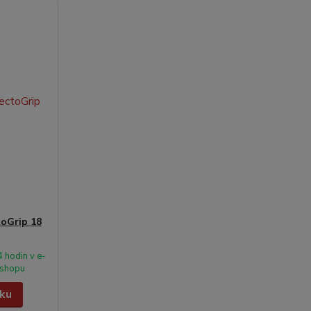
toGrip 18
 hodin v e-
shopu
íku