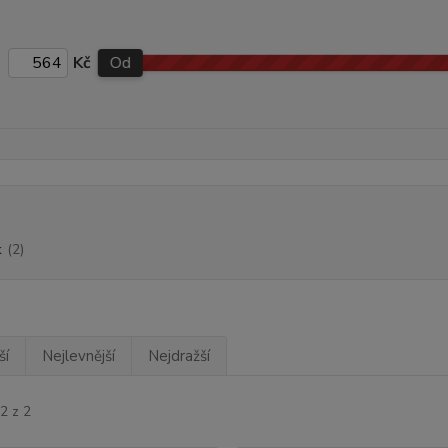
Kč
Od
k
(2)
ší
Nejlevnější
Nejdražší
2 z 2