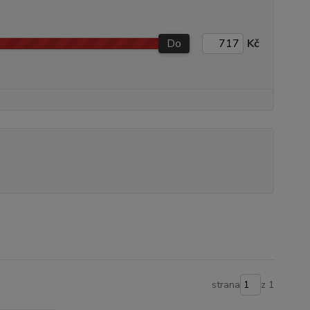
Do
Kč
strana
z 1