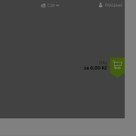
Přihlášení
CZK
0
ks
za
0,00 Kč