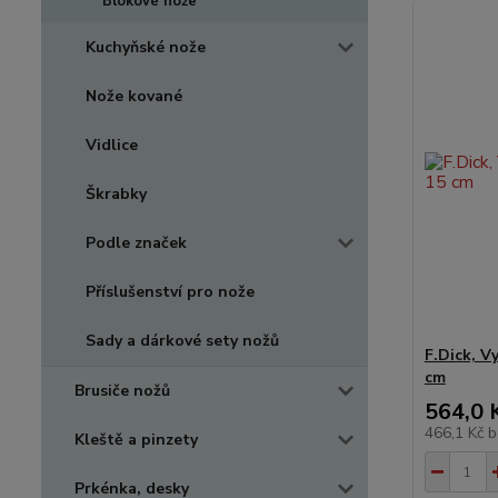
Blokové nože
Kuchyňské nože
Nože kované
Vidlice
Škrabky
Podle značek
Příslušenství pro nože
Sady a dárkové sety nožů
F.Dick, V
cm
Brusiče nožů
564,0 
466,1 Kč
b
Kleště a pinzety
Prkénka, desky