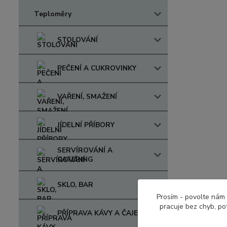
Teploměry
STOLOVÁNÍ
PEČENÍ A CUKROVINKY
VAŘENÍ, SMAŽENÍ
JÍDELNÍ PŘÍBORY
SERVÍROVÁNÍ A
CATERING
SKLO, BAR
Prosím - povolte nám 
pracuje bez chyb, po
PŘÍPRAVA KÁVY A ČAJE