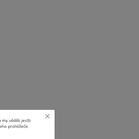
my věděli jestli
eho prohlížeče.