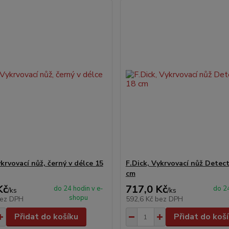
ykrvovací nůž, černý v délce 15
F.Dick, Vykrvovací nůž Detec
cm
Kč
717,0 Kč
do 24 hodin v e-
do 24
/
ks
/
ks
shopu
ez DPH
592,6 Kč
bez DPH
Přidat do košíku
Přidat do koš