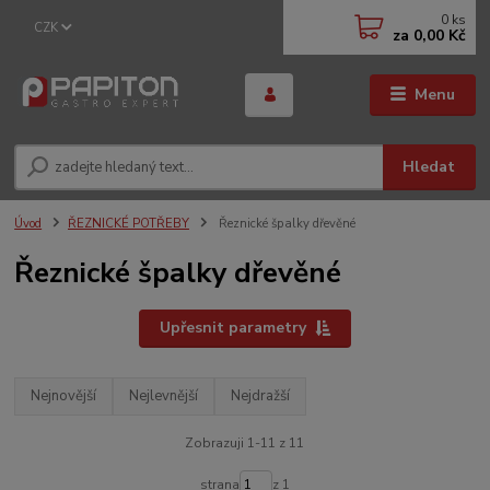
0
ks
CZK
za
0,00 Kč
Menu
Hledat
Úvod
ŘEZNICKÉ POTŘEBY
Řeznické špalky dřevěné
Řeznické špalky dřevěné
Upřesnit parametry
Nejnovější
Nejlevnější
Nejdražší
Zobrazuji 1-11 z 11
strana
z 1