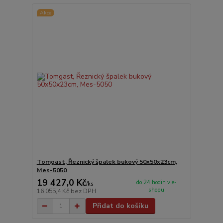
Akce
Tomgast, Řeznický špalek bukový 50x50x23cm,
Mes-5050
19 427,0 Kč
do 24 hodin v e-
/
ks
shopu
16 055,4 Kč
bez DPH
Přidat do košíku