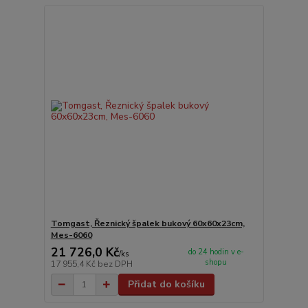
Tomgast, Řeznický špalek bukový 60x60x23cm,
Mes-6060
21 726,0 Kč
do 24 hodin v e-
/
ks
shopu
17 955,4 Kč
bez DPH
Přidat do košíku