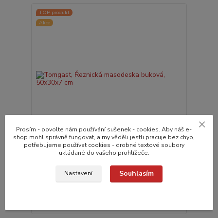
TOP produkt
Akce
Prosím - povolte nám používání sušenek - cookies. Aby náš e-
shop mohl správně fungovat, a my věděli jestli pracuje bez chyb,
potřebujeme používat cookies - drobné textové soubory
ukládané do vašeho prohlížeče.
Tomgast, Řeznická masodeska buková, 50x30x7
cm
Souhlasím
Nastavení
4 242,0 Kč
do 24 hodin v e-
/
ks
shopu
3 505,8 Kč
bez DPH
Přidat do košíku