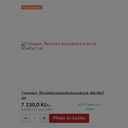
TOP produkt
Tomgast, Řeznická masodeska buková, 60x40x7
cm
7 230,0 Kč
do 24 hodin v e-
/
ks
shopu
5 975,2 Kč
bez DPH
Přidat do košíku