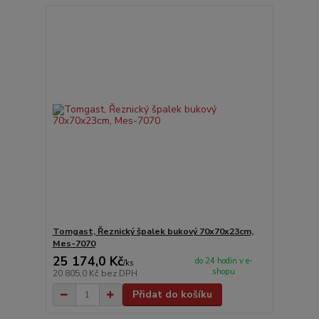
Tomgast, Řeznický špalek bukový 70x70x23cm,
Mes-7070
25 174,0 Kč
do 24 hodin v e-
/
ks
shopu
20 805,0 Kč
bez DPH
Přidat do košíku