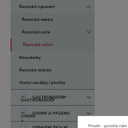
Řeznické vybavení
Řeznické sekery
Řeznické nože
Řeznické náčiní
Masodesky
Řeznické mlýnky
Stolní narážky / plničky
GASTRONÁDOBY
CHEMIE A HYGIENA
Prosím - povolte nám 
VYBAVENÍ ŠKOLNÍ