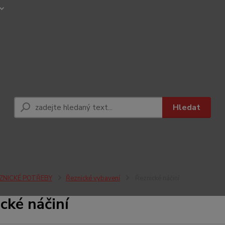
Hledat
ZNICKÉ POTŘEBY
Řeznické vybavení
Řeznické náčiní
cké náčiní