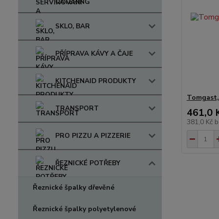
CATERING
SKLO, BAR
PŘÍPRAVA KÁVY A ČAJE
KITCHENAID PRODUKTY
Tomgast, 
TRANSPORT
461,0 
381,0 Kč
b
PRO PIZZU A PIZZERIE
ŘEZNICKÉ POTŘEBY
Řeznické špalky dřevěné
Řeznické špalky polyetylenové