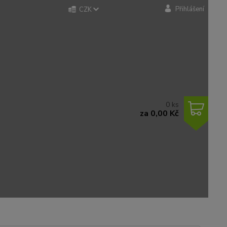
Přihlášení
CZK
0
ks
za
0,00 Kč