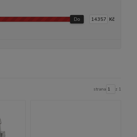
Do
Kč
strana
z 1