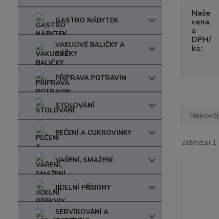
Naše
GASTRO NÁBYTEK
cena
s
DPH/
VAKUOVÉ BALIČKY A
ks:
SÁČKY
PŘÍPRAVA POTRAVIN
STOLOVÁNÍ
Nejnověj
PEČENÍ A CUKROVINKY
Zobrazuji 1-
VAŘENÍ, SMAŽENÍ
JÍDELNÍ PŘÍBORY
SERVÍROVÁNÍ A