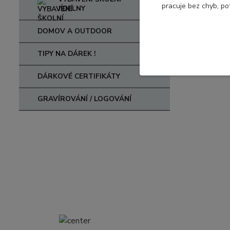
pracuje bez chyb, po
JÍDELNY
DOMOV A OUTDOOR
TIPY NA DÁREK !
DÁRKOVÉ CERTIFIKÁTY
GRAVÍROVÁNÍ / LOGOVÁNÍ