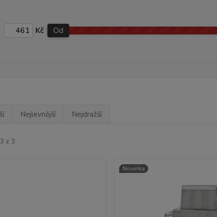
Kč
Od
ší
Nejlevnější
Nejdražší
3 z 3
Novinka