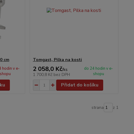
30 cm
Tomgast, Pilka na kosti
2 058,0 Kč
 hodin v e-
do 24 hodin v e-
/
ks
shopu
shopu
1 700,8 Kč
bez DPH
íku
Přidat do košíku
strana
z 1