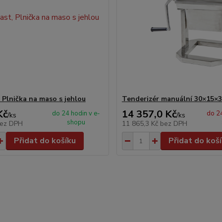
Plnička na maso s jehlou
Tenderizér manuální 30×15×
Kč
14 357,0 Kč
do 24 hodin v e-
do 24
/
ks
/
ks
shopu
ez DPH
11 865,3 Kč
bez DPH
Přidat do košíku
Přidat do koš