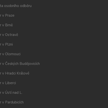
ta osobního odběru
r v Praze
r v Brně
r v Ostravě
 v Plzni
r v Olomouci
r v Českých Budějovicích
r v Hradci Králové
 v Liberci
 v Ústí nad L.
 v Pardubicích