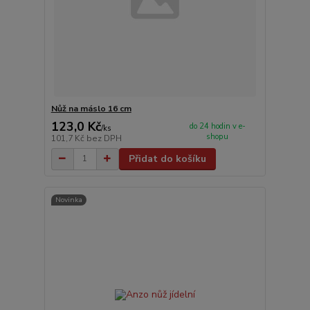
Nůž na máslo 16 cm
123,0 Kč
do 24 hodin v e-
/
ks
shopu
101,7 Kč
bez DPH
Přidat do košíku
Novinka