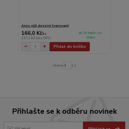
Anzo nůž dezerní tvarovaný
166,0 Kč
do 24 hodin v e-
/
ks
shopu
137,2 Kč
bez DPH
Přidat do košíku
strana
z 1
Přihlašte se k odběru novinek
Přihlásit se