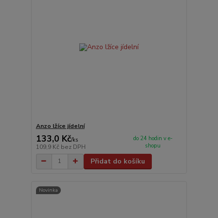
Anzo lžíce jídelní
133,0 Kč
do 24 hodin v e-
/
ks
shopu
109,9 Kč
bez DPH
Přidat do košíku
Novinka