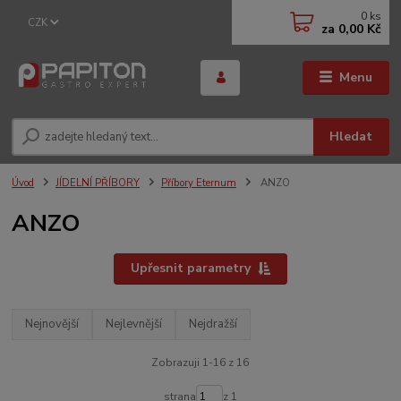
0
ks
CZK
za
0,00 Kč
Menu
Hledat
Úvod
JÍDELNÍ PŘÍBORY
Příbory Eternum
ANZO
ANZO
Upřesnit parametry
Nejnovější
Nejlevnější
Nejdražší
Zobrazuji 1-16 z 16
strana
z 1