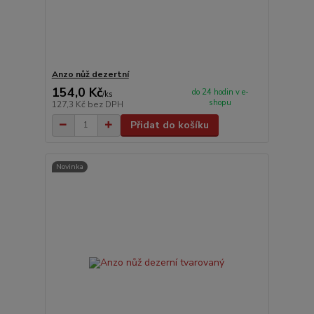
Anzo nůž dezertní
154,0 Kč
do 24 hodin v e-
/
ks
shopu
127,3 Kč
bez DPH
Přidat do košíku
Novinka