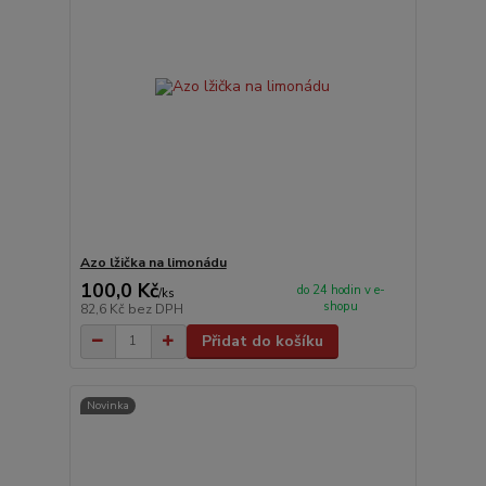
Azo lžička na limonádu
100,0 Kč
do 24 hodin v e-
/
ks
shopu
82,6 Kč
bez DPH
Přidat do košíku
Novinka