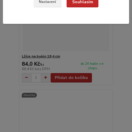
Souhlasím
Nastavení
Lžíce na bujón 18,4 cm
84,0 Kč
do 24 hodin v e-
/
ks
shopu
69,4 Kč
bez DPH
Přidat do košíku
Novinka