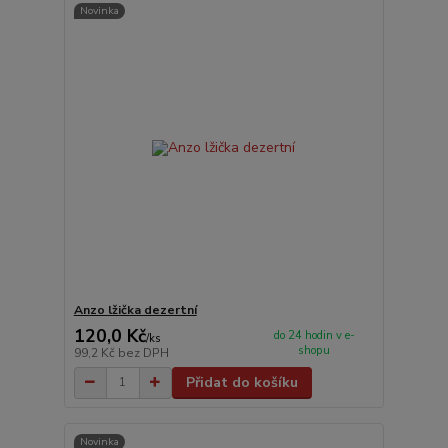
Novinka
Anzo lžička dezertní
120,0 Kč
do 24 hodin v e-
/
ks
shopu
99,2 Kč
bez DPH
Přidat do košíku
Novinka