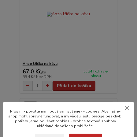
Anzo lžička na kávu
67,0 Kč
do 24 hodin v e-
/
ks
shopu
55,4 Kč
bez DPH
Přidat do košíku
Novinka
Prosím - povolte nám používání sušenek - cookies. Aby náš e-
shop mohl správně fungovat, a my věděli jestli pracuje bez chyb,
potřebujeme používat cookies - drobné textové soubory
ukládané do vašeho prohlížeče.