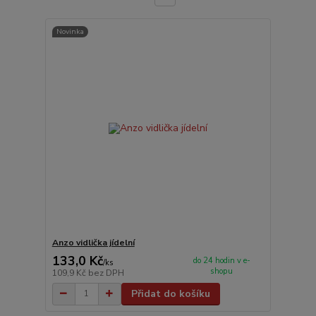
Novinka
Anzo vidlička jídelní
133,0 Kč
do 24 hodin v e-
/
ks
shopu
109,9 Kč
bez DPH
Přidat do košíku