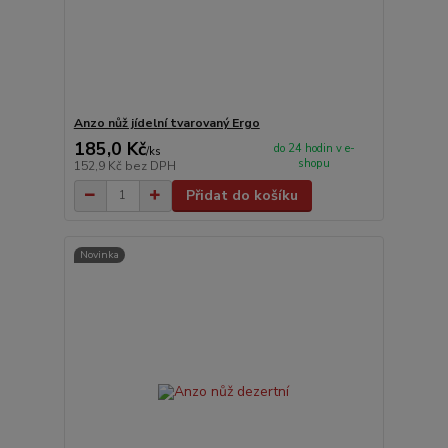
Anzo nůž jídelní tvarovaný Ergo
185,0 Kč
do 24 hodin v e-
/
ks
shopu
152,9 Kč
bez DPH
Přidat do košíku
Novinka