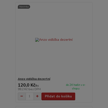
Novinka
Anzo vidlička dezertní
120,0 Kč
do 24 hodin v e-
/
ks
shopu
99,2 Kč
bez DPH
Přidat do košíku