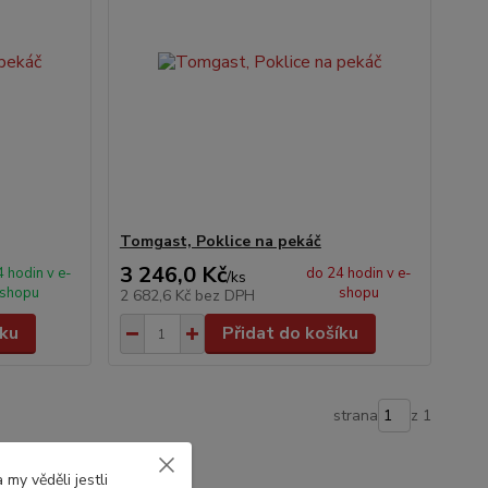
Tomgast, Poklice na pekáč
3 246,0 Kč
 hodin v e-
do 24 hodin v e-
/
ks
shopu
shopu
2 682,6 Kč
bez DPH
íku
Přidat do košíku
strana
z 1
my věděli jestli