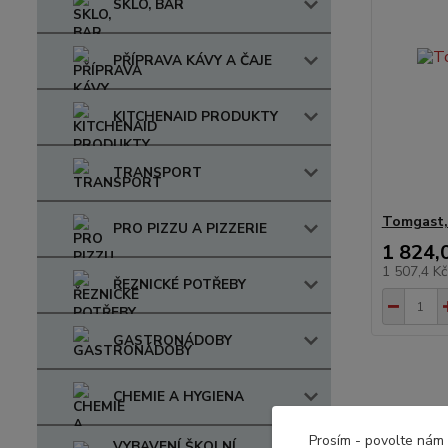
SKLO, BAR
PŘÍPRAVA KÁVY A ČAJE
KITCHENAID PRODUKTY
TRANSPORT
Tomgast,
PRO PIZZU A PIZZERIE
1 824,
1 507,4 K
ŘEZNICKÉ POTŘEBY
GASTRONÁDOBY
CHEMIE A HYGIENA
Prosím - povolte nám 
VYBAVENÍ ŠKOLNÍ