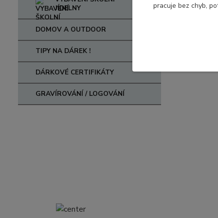
pracuje bez chyb, po
JÍDELNY
DOMOV A OUTDOOR
TIPY NA DÁREK !
DÁRKOVÉ CERTIFIKÁTY
GRAVÍROVÁNÍ / LOGOVÁNÍ