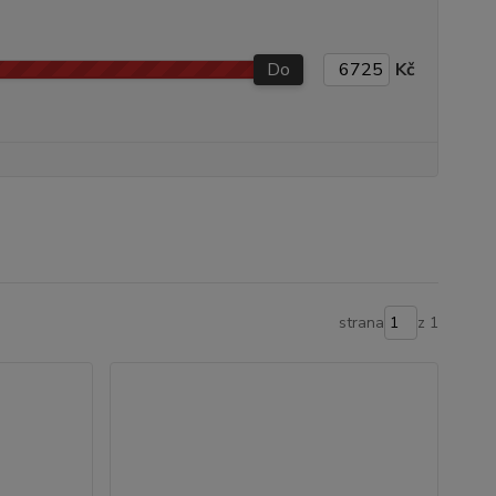
Do
Kč
strana
z 1