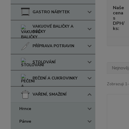
Naše
GASTRO NÁBYTEK
cena
s
DPH/
VAKUOVÉ BALIČKY A
ks:
SÁČKY
PŘÍPRAVA POTRAVIN
STOLOVÁNÍ
Nejnověj
PEČENÍ A CUKROVINKY
Zobrazuji 1-
VAŘENÍ, SMAŽENÍ
Hrnce
Pánve