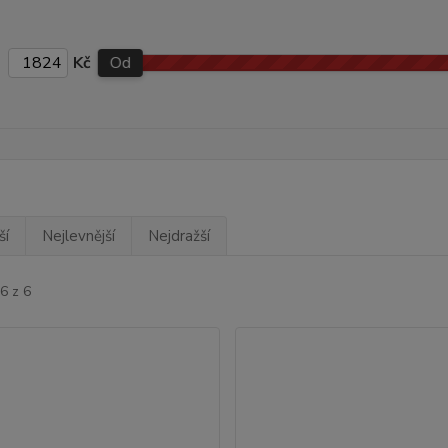
Kč
Od
ší
Nejlevnější
Nejdražší
6 z 6