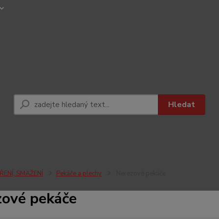
Hledat
ŘENÍ, SMAŽENÍ
Pekáče a plechy
Nerezové pekáče
zové pekáče