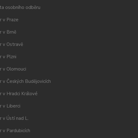
ta osobního odběru
r v Praze
r v Brně
r v Ostravě
 v Plzni
r v Olomouci
r v Českých Budějovicích
r v Hradci Králové
 v Liberci
 v Ústí nad L.
 v Pardubicích