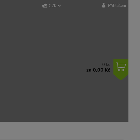
Přihlášení
CZK
0
ks
za
0,00 Kč