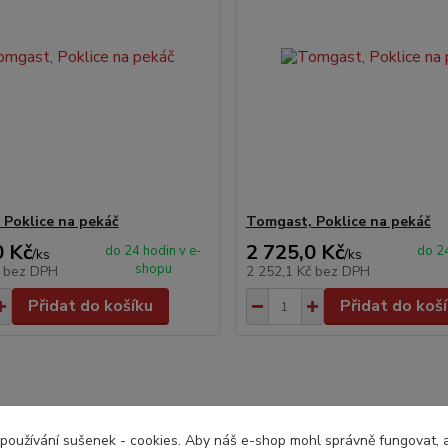
 Poklice na pekáč
Tomgast, Poklice na pekáč
0 Kč
2 725,0 Kč
do 24 hodin v e-
do 24
/
ks
/
ks
shopu
č
bez DPH
2 252,1 Kč
bez DPH
Přidat do košíku
Přidat do koš
používání sušenek - cookies. Aby náš e-shop mohl správně fungovat, a 