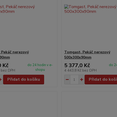
 Pekáč nerezový
Tomgast, Pekáč nerezový
x90mm
500x300x90mm
0 Kč
5 377,0 Kč
do 24 hodin v e-
do 24
shopu
č
bez DPH
4 443,8 Kč
bez DPH
Přidat do košíku
Přidat do koš