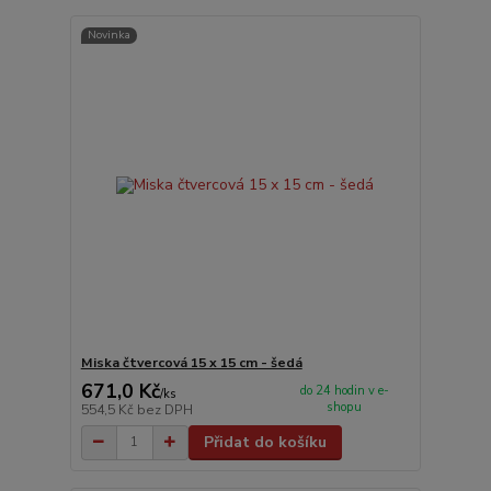
Novinka
Miska čtvercová 15 x 15 cm - šedá
671,0 Kč
do 24 hodin v e-
/
ks
shopu
554,5 Kč
bez DPH
Přidat do košíku