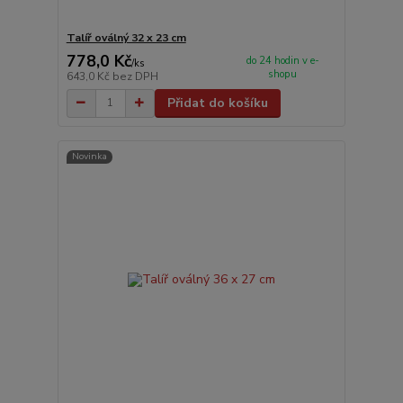
Talíř oválný 32 x 23 cm
778,0 Kč
do 24 hodin v e-
/
ks
shopu
643,0 Kč
bez DPH
Přidat do košíku
Novinka