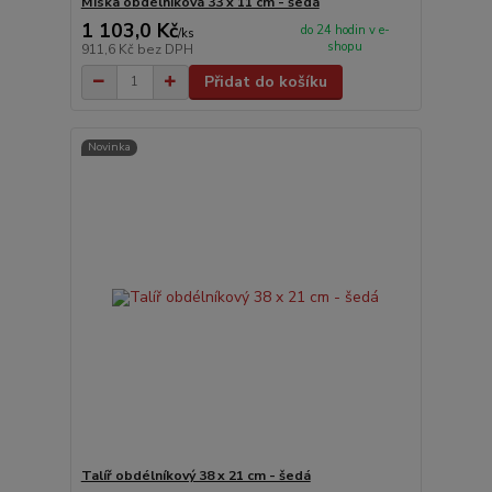
Miska obdélníková 33 x 11 cm - šedá
1 103,0 Kč
do 24 hodin v e-
/
ks
shopu
911,6 Kč
bez DPH
Přidat do košíku
Novinka
Talíř obdélníkový 38 x 21 cm - šedá