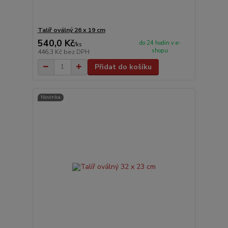
Talíř oválný 26 x 19 cm
540,0 Kč
do 24 hodin v e-
/
ks
shopu
446,3 Kč
bez DPH
Přidat do košíku
Novinka