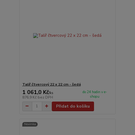
Talíř čtvercový 22 x 22 cm - šedá
1 061,0 Kč
do 24 hodin v e-
/
ks
shopu
876,9 Kč
bez DPH
Přidat do košíku
Novinka