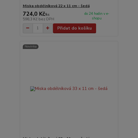
Miska obdélníková 22 x 11 cm - šedá
724,0 Kč
do 24 hodin v e-
/
ks
shopu
598,3 Kč
bez DPH
Přidat do košíku
Novinka