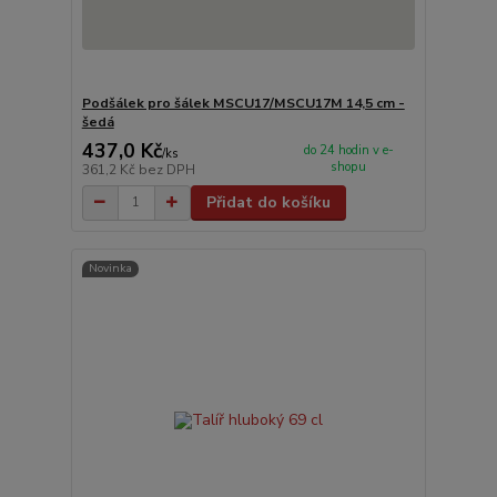
Podšálek pro šálek MSCU17/MSCU17M 14,5 cm -
šedá
437,0 Kč
do 24 hodin v e-
/
ks
shopu
361,2 Kč
bez DPH
Přidat do košíku
Novinka