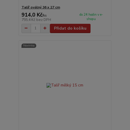
Talíř oválný 36 x 27 cm
914,0 Kč
do 24 hodin v e-
/
ks
shopu
755,4 Kč
bez DPH
Přidat do košíku
Novinka