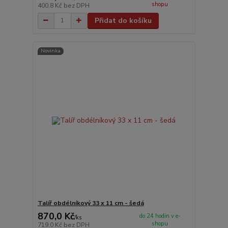
shopu
400,8 Kč
bez DPH
Přidat do košíku
Novinka
Talíř obdélníkový 33 x 11 cm - šedá
870,0 Kč
do 24 hodin v e-
/
ks
shopu
719,0 Kč
bez DPH