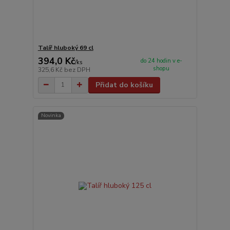
Talíř hluboký 69 cl
394,0 Kč
do 24 hodin v e-
/
ks
shopu
325,6 Kč
bez DPH
Přidat do košíku
Novinka