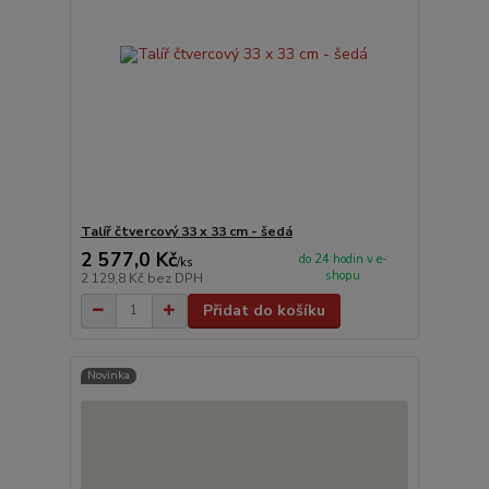
Talíř čtvercový 33 x 33 cm - šedá
2 577,0 Kč
do 24 hodin v e-
/
ks
shopu
2 129,8 Kč
bez DPH
Přidat do košíku
Novinka