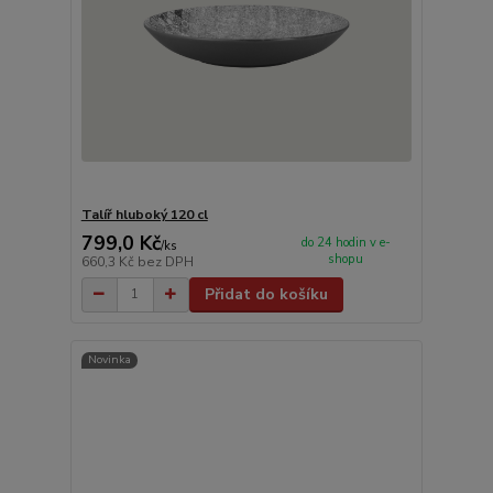
Talíř hluboký 120 cl
799,0 Kč
do 24 hodin v e-
/
ks
shopu
660,3 Kč
bez DPH
Přidat do košíku
Novinka