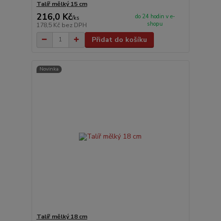
Talíř mělký 15 cm
216,0 Kč
do 24 hodin v e-
/
ks
shopu
178,5 Kč
bez DPH
Přidat do košíku
Novinka
Talíř mělký 18 cm