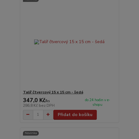
Talíř čtvercový 15 x 15 cm - šedá
347,0 Kč
do 24 hodin v e-
/
ks
shopu
286,8 Kč
bez DPH
Přidat do košíku
Novinka