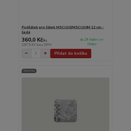
Podšálek pro šálek MSCU10/MSCU10M 12 cm -
šedá
360,0 Kč
do 24 hodin v e-
/
ks
shopu
297,5 Kč
bez DPH
Přidat do košíku
Novinka