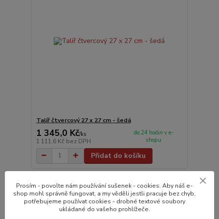
Talíř čtvercový 27 x 27 cm - šedá
1 345,0 Kč
do 24 hodin v e-
/
ks
shopu
1 111,6 Kč
bez DPH
Přidat do košíku
Novinka
Prosím - povolte nám používání sušenek - cookies. Aby náš e-
shop mohl správně fungovat, a my věděli jestli pracuje bez chyb,
potřebujeme používat cookies - drobné textové soubory
ukládané do vašeho prohlížeče.