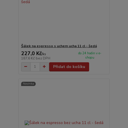
Šálek na espresso s uchem ucha 11 cl - šedá
227,0 Kč
do 24 hodin v e-
/
ks
shopu
187,6 Kč
bez DPH
Přidat do košíku
Novinka