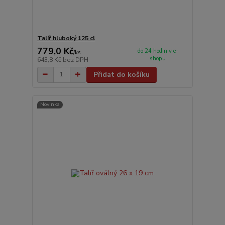
Talíř hluboký 125 cl
779,0 Kč
do 24 hodin v e-
/
ks
shopu
643,8 Kč
bez DPH
Přidat do košíku
Novinka