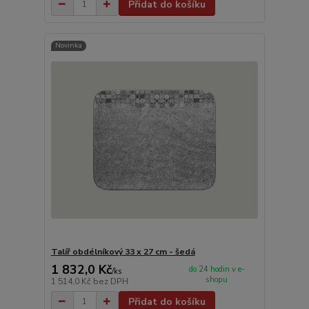
Přidat do košíku
Novinka
Talíř obdélníkový 33 x 27 cm - šedá
1 832,0 Kč
do 24 hodin v e-
/
ks
shopu
1 514,0 Kč
bez DPH
Přidat do košíku