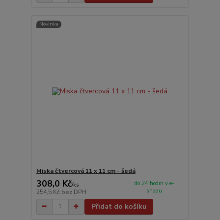
Novinka
Miska čtvercová 11 x 11 cm - šedá
308,0 Kč
do 24 hodin v e-
/
ks
shopu
254,5 Kč
bez DPH
Přidat do košíku