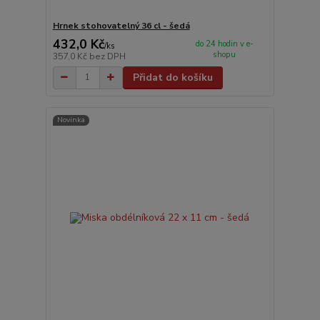
Hrnek stohovatelný 36 cl - šedá
432,0 Kč
do 24 hodin v e-
/
ks
shopu
357,0 Kč
bez DPH
Přidat do košíku
Novinka