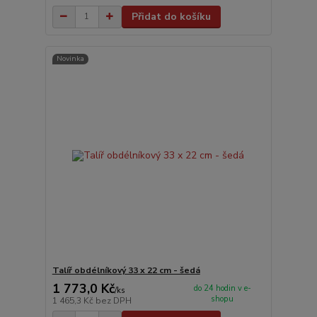
Přidat do košíku
Novinka
Talíř obdélníkový 33 x 22 cm - šedá
1 773,0 Kč
do 24 hodin v e-
/
ks
shopu
1 465,3 Kč
bez DPH