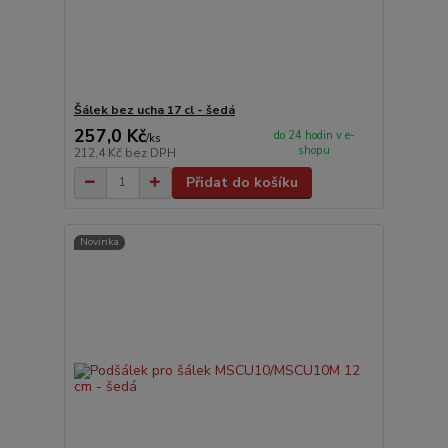
Šálek bez ucha 17 cl - šedá
257,0 Kč
do 24 hodin v e-
/
ks
shopu
212,4 Kč
bez DPH
Přidat do košíku
Novinka