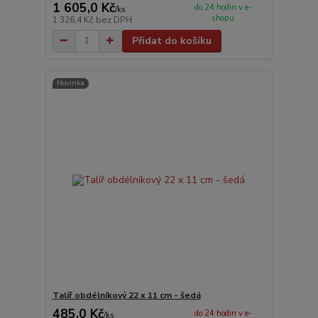
1 605,0 Kč
do 24 hodin v e-
/
ks
shopu
1 326,4 Kč
bez DPH
Přidat do košíku
Novinka
Talíř obdélníkový 22 x 11 cm - šedá
485,0 Kč
do 24 hodin v e-
/
ks