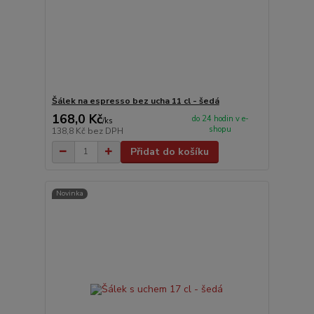
Šálek na espresso bez ucha 11 cl - šedá
168,0 Kč
do 24 hodin v e-
/
ks
shopu
138,8 Kč
bez DPH
Přidat do košíku
Novinka