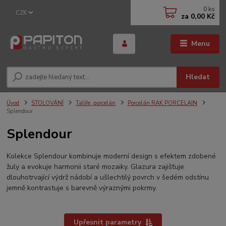
0
ks
CZK
za
0,00 Kč
Menu
Hledat
Úvod
STOLOVÁNÍ
Talíře, porcelán
Porcelán RAK PORCELAIN
Splendour
Splendour
Kolekce Splendour kombinuje moderní design s efektem zdobené
žuly a evokuje harmonii staré mozaiky. Glazura zajišťuje
dlouhotrvající výdrž nádobí a ušlechtilý povrch v šedém odstínu
jemně kontrastuje s barevně výraznými pokrmy.
Upřesnit parametry