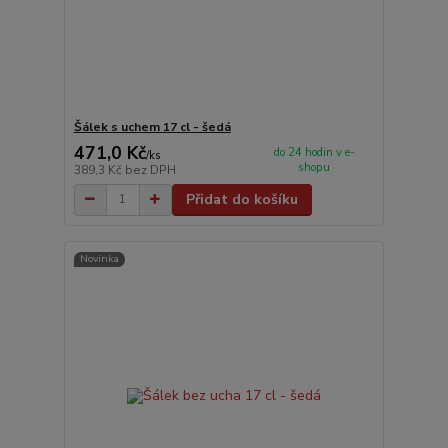
Šálek s uchem 17 cl - šedá
471,0 Kč
do 24 hodin v e-
/
ks
shopu
389,3 Kč
bez DPH
Přidat do košíku
Novinka