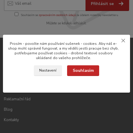
Přihlásit se
Souhlasím se
zpracováním osobních údajů
za účelem rozesílky newsletteru.
Můžete se kdykoli odhlásit.
Prosím - povolte nám používání sušenek - cookies. Aby náš e-
shop mohl správně fungovat, a my věděli jestli pracuje bez chyb,
potřebujeme používat cookies - drobné textové soubory
Důležité odkazy
ukládané do vašeho prohlížeče.
Obchodní podmínky
Souhlasím
Nastavení
Doprava a platba CZ
Doprava a platba SK
Reklamační řád
Blog
Kontakty