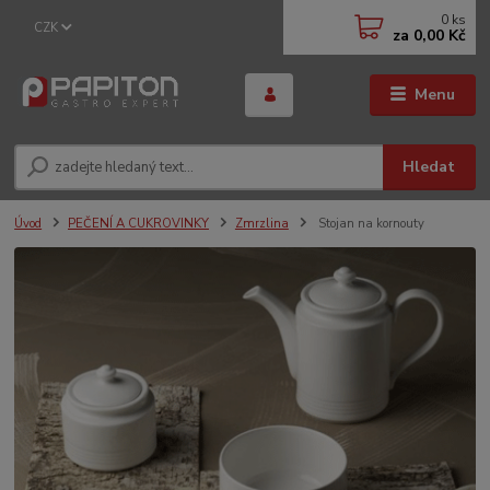
0
ks
CZK
za
0,00 Kč
Menu
Hledat
Úvod
PEČENÍ A CUKROVINKY
Zmrzlina
Stojan na kornouty