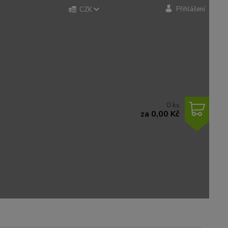
Přihlášení
CZK
0
ks
za
0,00 Kč