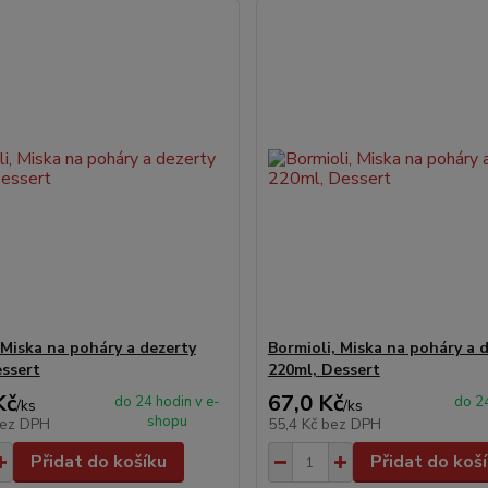
 Miska na poháry a dezerty
Bormioli, Miska na poháry a 
ssert
220ml, Dessert
Kč
67,0 Kč
do 24 hodin v e-
do 24
/
ks
/
ks
shopu
ez DPH
55,4 Kč
bez DPH
Přidat do košíku
Přidat do koš