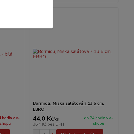
Akce
Bormioli, Miska salátová ? 13,5 cm,
EBRO
44,0 Kč
 hodin v e-
do 24 hodin v e-
/
ks
shopu
shopu
36,4 Kč
bez DPH