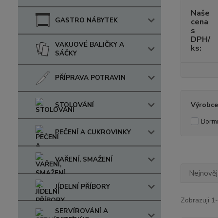
Naše
GASTRO NÁBYTEK
cena
s
DPH/
VAKUOVÉ BALIČKY A
ks:
SÁČKY
PŘÍPRAVA POTRAVIN
STOLOVÁNÍ
Výrobce
Bormi
PEČENÍ A CUKROVINKY
VAŘENÍ, SMAŽENÍ
Nejnověj
JÍDELNÍ PŘÍBORY
Zobrazuji 1
SERVÍROVÁNÍ A