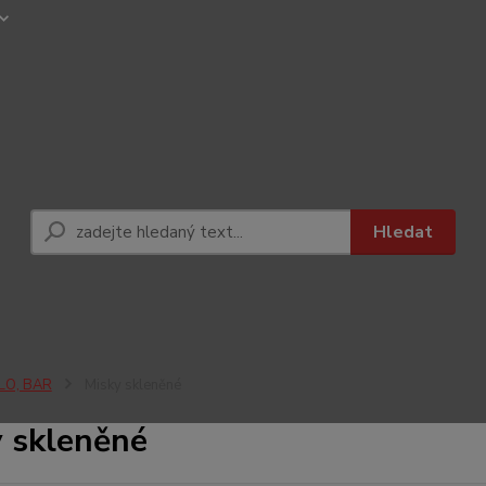
Hledat
LO, BAR
Misky skleněné
 skleněné