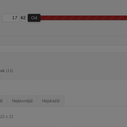
Kč
Od
oli
(11)
ší
Nejlevnější
Nejdražší
-22 z 22