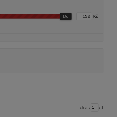
Do
Kč
strana
z 1