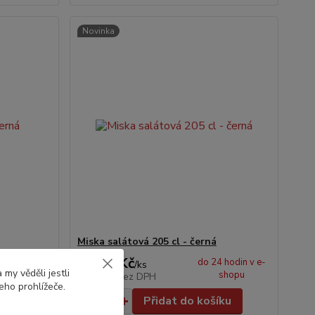
Novinka
Miska salátová 205 cl - černá
198,0 Kč
 hodin v e-
do 24 hodin v e-
/
ks
my věděli jestli
shopu
shopu
163,6 Kč
bez DPH
eho prohlížeče.
íku
Přidat do košíku