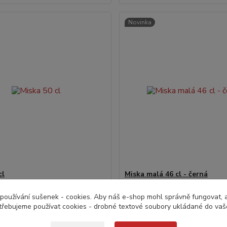
Novinka
cl
Miska malá 46 cl - černá
č
123,0 Kč
do 24 hodin v e-
do 24
/
ks
/
ks
používání sušenek - cookies. Aby náš e-shop mohl správně fungovat, a 
shopu
z DPH
101,7 Kč
bez DPH
třebujeme používat cookies - drobné textové soubory ukládané do vaš
Přidat do košíku
Přidat do koš