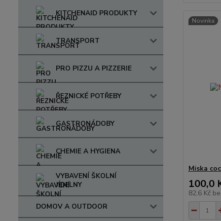
KITCHENAID PRODUKTY
Novinka
TRANSPORT
PRO PIZZU A PIZZERIE
ŘEZNICKÉ POTŘEBY
GASTRONÁDOBY
CHEMIE A HYGIENA
Miska co
VYBAVENÍ ŠKOLNÍ
100,0 
JÍDELNY
82,6 Kč
be
DOMOV A OUTDOOR