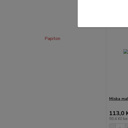
Novinka
Papiton
Miska malá
113,0 
93,4 Kč
be