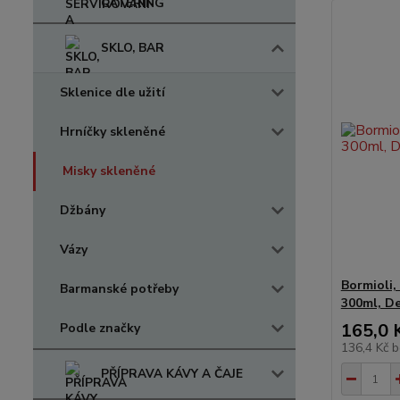
CATERING
SKLO, BAR
Sklenice dle užití
Hrníčky skleněné
Misky skleněné
Džbány
Vázy
Bormioli,
Barmanské potřeby
300ml, De
165,0 
Podle značky
136,4 Kč
b
PŘÍPRAVA KÁVY A ČAJE