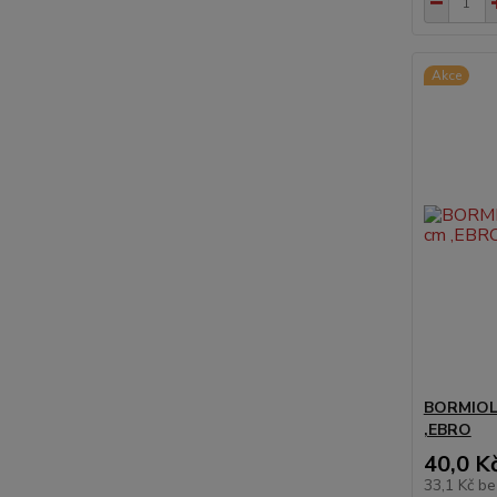
Akce
BORMIOLI
,EBRO
40,0 K
33,1 Kč
be