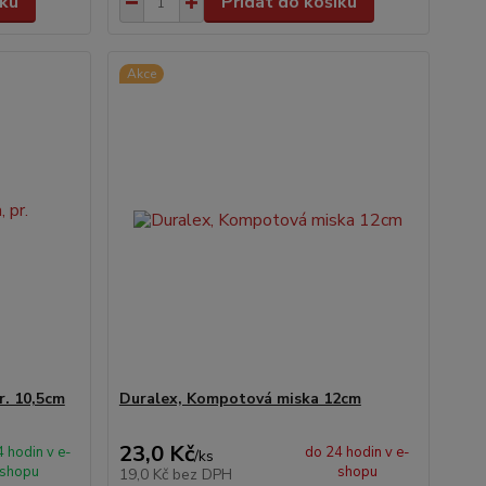
íku
Přidat do košíku
Akce
r. 10,5cm
Duralex, Kompotová miska 12cm
23,0 Kč
 hodin v e-
do 24 hodin v e-
/
ks
shopu
shopu
19,0 Kč
bez DPH