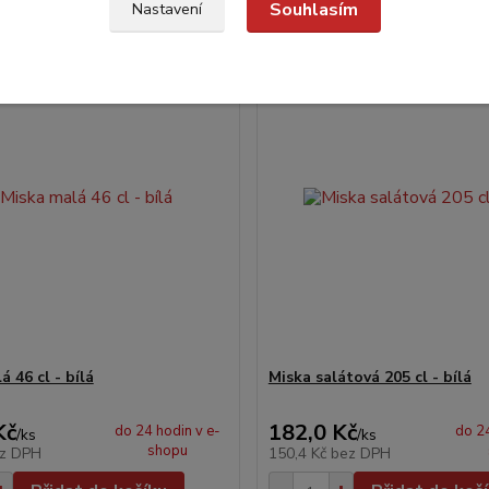
Souhlasím
Nastavení
Novinka
 46 cl - bílá
Miska salátová 205 cl - bílá
Kč
182,0 Kč
do 24 hodin v e-
do 24
/
ks
/
ks
shopu
z DPH
150,4 Kč
bez DPH