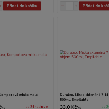
Přidat do košíku
Přidat do koš
 Kompotová miska malá
Duralex, Miska skleněná ? 14
500ml, Empilable
č
33,0 Kč
do 24 hodin v e-
do 24
/
ks
/
ks