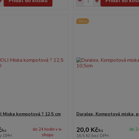
Přidat do košíku
Přidat do koš
Akce
 Miska kompotová ? 12,5 cm
Duralex, Kompotová miska, p
č
20,0 Kč
do 24 hodin v e-
do 24
/
ks
/
ks
shopu
z DPH
16,5 Kč
bez DPH