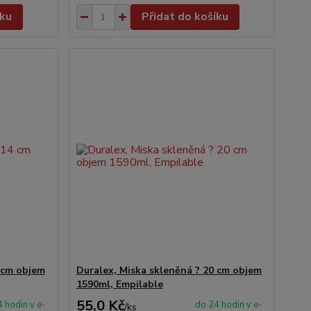
íku
Přidat do košíku
 cm objem
Duralex, Miska skleněná ? 20 cm objem
1590ml, Empilable
55,0 Kč
 hodin v e-
do 24 hodin v e-
/
ks