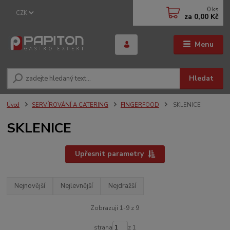
0
ks
CZK
za
0,00 Kč
Menu
Hledat
Úvod
SERVÍROVÁNÍ A CATERING
FINGERFOOD
SKLENICE
SKLENICE
Upřesnit parametry
Nejnovější
Nejlevnější
Nejdražší
Zobrazuji 1-9 z 9
strana
z 1