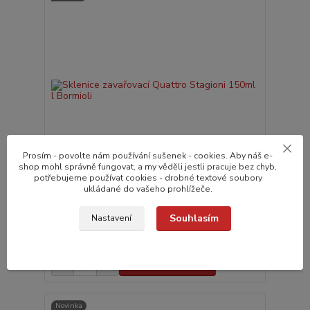
Prosím - povolte nám používání sušenek - cookies. Aby náš e-
shop mohl správně fungovat, a my věděli jestli pracuje bez chyb,
potřebujeme používat cookies - drobné textové soubory
ukládané do vašeho prohlížeče.
Sklenice zavařovací Quattro Stagioni 150ml l
Bormioli
Souhlasím
Nastavení
40,0 Kč
do 24 hodin v e-
shopu
33,1 Kč
bez DPH
Přidat do košíku
Novinka