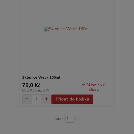
Sklenice Weck 160ml
79,0 Kč
do 24 hodin v e-
shopu
65,3 Kč
bez DPH
Přidat do košíku
strana
z 1