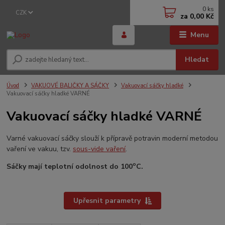
0
ks
CZK
za
0,00 Kč
Menu
Hledat
Úvod
VAKUOVÉ BALIČKY A SÁČKY
Vakuovací sáčky hladké
Vakuovací sáčky hladké VARNÉ
Vakuovací sáčky hladké VARNÉ
Varné vakuovací sáčky slouží k přípravě potravin moderní metodou
vaření ve vakuu, tzv.
sous-vide vaření
.
o
Sáčky mají teplotní odolnost do 100
C.
Upřesnit parametry