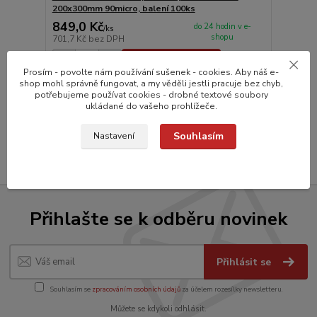
200x300mm 90micro, balení 100ks
849,0 Kč
do 24 hodin v e-
/
ks
shopu
701,7 Kč
bez DPH
Přidat do košíku
Prosím - povolte nám používání sušenek - cookies. Aby náš e-
shop mohl správně fungovat, a my věděli jestli pracuje bez chyb,
potřebujeme používat cookies - drobné textové soubory
ukládané do vašeho prohlížeče.
strana
z 1
Souhlasím
Nastavení
Přihlašte se k odběru novinek
Přihlásit se
Souhlasím se
zpracováním osobních údajů
za účelem rozesílky newsletteru.
Můžete se kdykoli odhlásit.