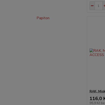
Papiton
RAK, Mis
116,0 
95,9 Kč
be