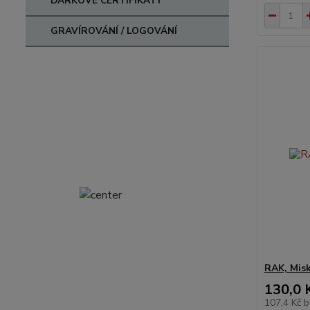
DÁRKOVÉ CERTIFIKÁTY
GRAVÍROVÁNÍ / LOGOVÁNÍ
RAK, Mis
130,0 
107,4 Kč
b