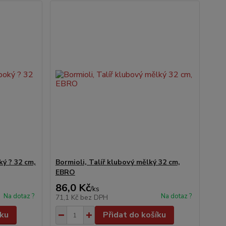
ký ? 32 cm,
Bormioli, Talíř klubový mělký 32 cm,
EBRO
86,0 Kč
/
ks
Na dotaz ?
Na dotaz ?
71,1 Kč
bez DPH
íku
Přidat do košíku