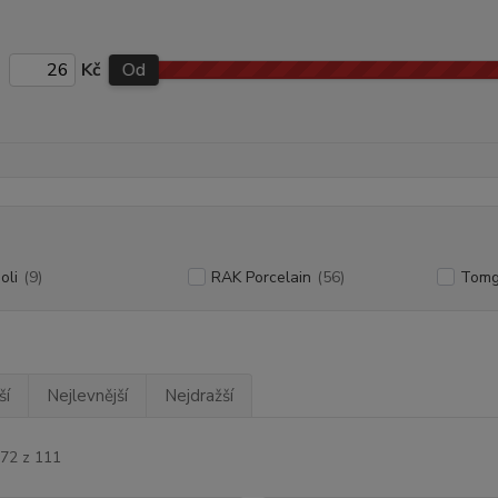
Kč
Od
oli
(9)
RAK Porcelain
(56)
Tomg
ší
Nejlevnější
Nejdražší
-72 z 111