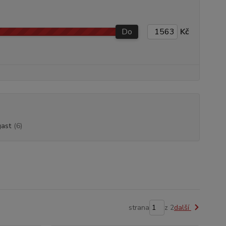
Do
Kč
ast
(6)
strana
z 2
další