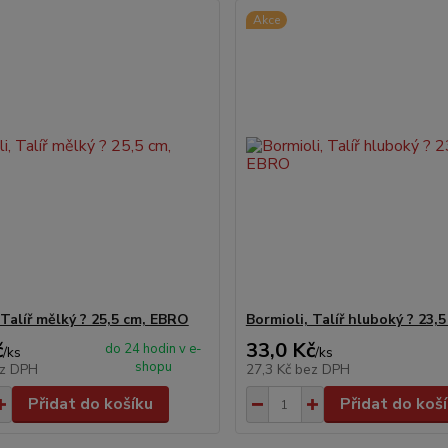
Akce
 Talíř mělký ? 25,5 cm, EBRO
Bormioli, Talíř hluboký ? 23,
č
33,0 Kč
do 24 hodin v e-
/
ks
/
ks
shopu
z DPH
27,3 Kč
bez DPH
Přidat do košíku
Přidat do koš