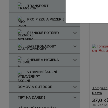
TRANSPORT
Novinka
PRO PIZZU A PIZZERIE
ŘEZNICKÉ POTŘEBY
GASTRONÁDOBY
CHEMIE A HYGIENA
VYBAVENÍ ŠKOLNÍ
JÍDELNY
DOMOV A OUTDOOR
Tomgast,
Resto
TIPY NA DÁREK !
37,0 K
30,6 Kč
be