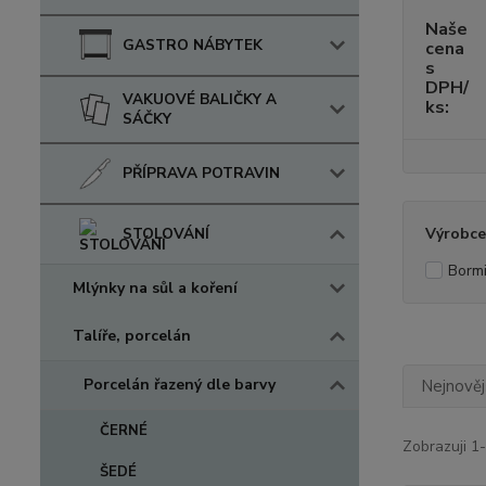
Naše
GASTRO NÁBYTEK
cena
s
DPH/
VAKUOVÉ BALIČKY A
ks:
SÁČKY
PŘÍPRAVA POTRAVIN
STOLOVÁNÍ
Výrobce
Bormi
Mlýnky na sůl a koření
Talíře, porcelán
Porcelán řazený dle barvy
Nejnověj
ČERNÉ
Zobrazuji 1
ŠEDÉ