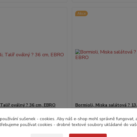
Akce
 Talíř oválný ? 36 cm, EBRO
Bormioli, Miska salátová ? 13
EBRO
používání sušenek - cookies. Aby náš e-shop mohl správně fungovat, a 
č
44,0 Kč
do 24
/
ks
/
ks
třebujeme používat cookies - drobné textové soubory ukládané do vaš
Na dotaz ?
z DPH
36,4 Kč
bez DPH