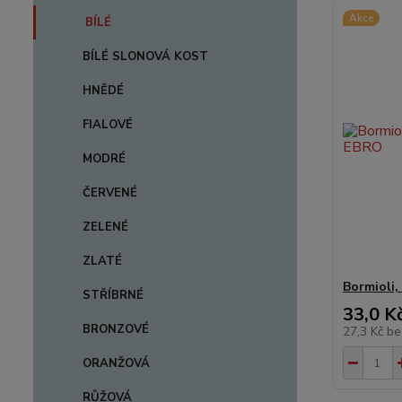
Akce
BÍLÉ
BÍLÉ SLONOVÁ KOST
HNĚDÉ
FIALOVÉ
MODRÉ
ČERVENÉ
ZELENÉ
ZLATÉ
Bormioli,
STŘÍBRNÉ
33,0 K
BRONZOVÉ
27,3 Kč
be
ORANŽOVÁ
RŮŽOVÁ