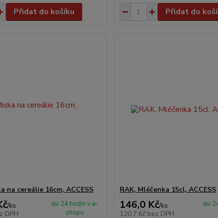
Přidat do košíku
Přidat do koš
ka na cereálie 16cm, ACCESS
RAK, Mléčenka 15cl, ACCESS
Kč
146,0 Kč
do 24 hodin v e-
do 24
/
ks
/
ks
shopu
z DPH
120,7 Kč
bez DPH