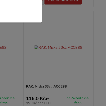
íku
Přidat do košíku
RAK, Miska 33cl, ACCESS
116,0 Kč
 hodin v e-
do 24 hodin v e-
/
ks
shopu
shopu
95,9 Kč
bez DPH