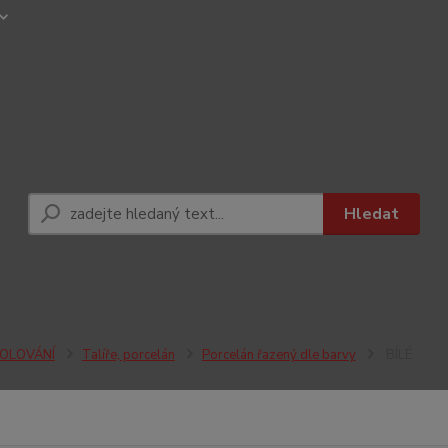
Hledat
OLOVÁNÍ
Talíře, porcelán
Porcelán řazený dle barvy
BÍLÉ