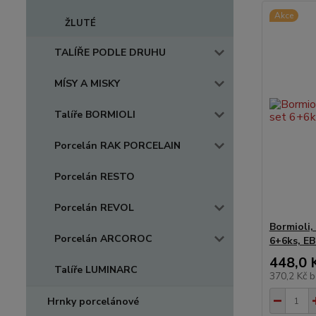
Akce
ŽLUTÉ
TALÍŘE PODLE DRUHU
MÍSY A MISKY
Talíře BORMIOLI
Porcelán RAK PORCELAIN
Porcelán RESTO
Porcelán REVOL
Bormioli,
Porcelán ARCOROC
6+6ks, E
448,0 
Talíře LUMINARC
370,2 Kč
b
Hrnky porcelánové