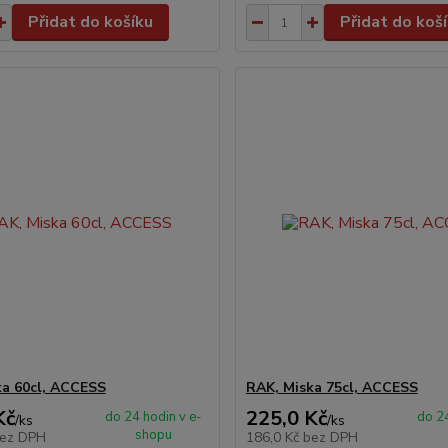
Přidat do košíku
Přidat do koš
ka 60cl, ACCESS
RAK, Miska 75cl, ACCESS
Kč
225,0 Kč
do 24 hodin v e-
do 24
/
ks
/
ks
shopu
ez DPH
186,0 Kč
bez DPH