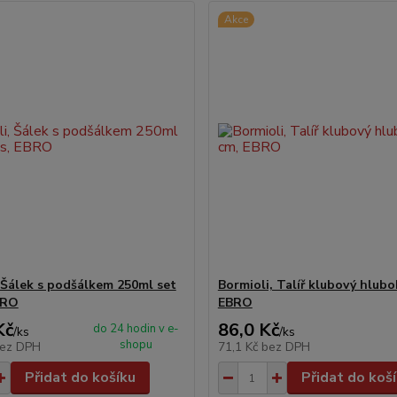
Akce
 Šálek s podšálkem 250ml set
Bormioli, Talíř klubový hlubo
BRO
EBRO
Kč
86,0 Kč
do 24 hodin v e-
/
ks
/
ks
shopu
ez DPH
71,1 Kč
bez DPH
Přidat do košíku
Přidat do koš