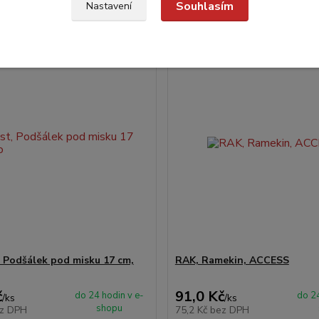
Přidat do košíku
Přidat do koš
Souhlasím
Nastavení
 Podšálek pod misku 17 cm,
RAK, Ramekin, ACCESS
č
91,0 Kč
do 24 hodin v e-
do 24
/
ks
/
ks
shopu
z DPH
75,2 Kč
bez DPH