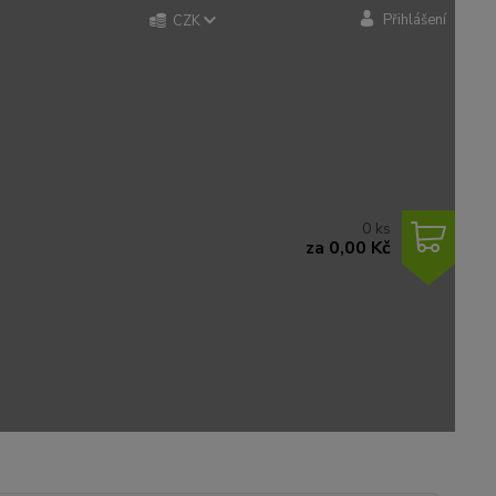
Přihlášení
CZK
0
ks
za
0,00 Kč