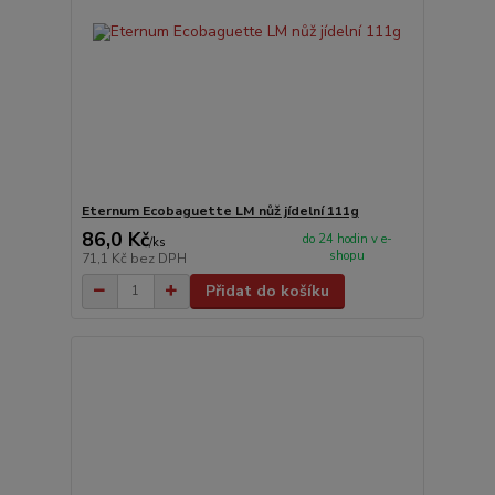
Eternum Ecobaguette LM nůž jídelní 111g
86,0 Kč
do 24 hodin v e-
/
ks
shopu
71,1 Kč
bez DPH
Přidat do košíku