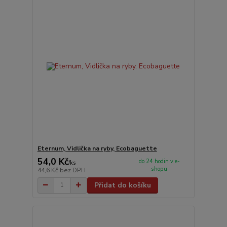
Eternum, Vidlička na ryby, Ecobaguette
54,0 Kč
do 24 hodin v e-
/
ks
shopu
44,6 Kč
bez DPH
Přidat do košíku