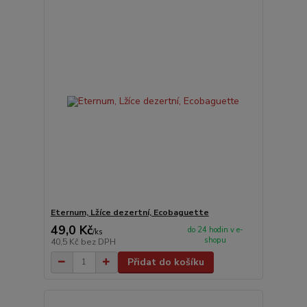
Eternum, Lžíce dezertní, Ecobaguette
49,0 Kč
do 24 hodin v e-
/
ks
shopu
40,5 Kč
bez DPH
Přidat do košíku