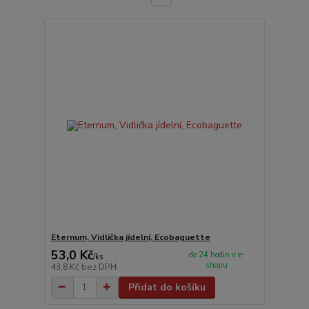
Eternum, Vidlička jídelní, Ecobaguette
53,0 Kč
do 24 hodin v e-
/
ks
shopu
43,8 Kč
bez DPH
Přidat do košíku