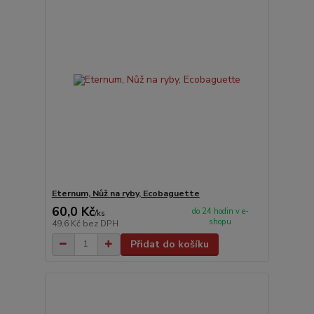
Eternum, Nůž na ryby, Ecobaguette
60,0 Kč
do 24 hodin v e-
/
ks
shopu
49,6 Kč
bez DPH
Přidat do košíku