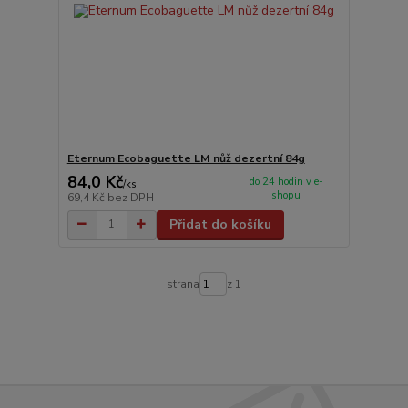
Eternum Ecobaguette LM nůž dezertní 84g
84,0 Kč
do 24 hodin v e-
/
ks
shopu
69,4 Kč
bez DPH
Přidat do košíku
strana
z 1