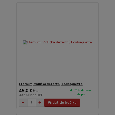
Eternum, Vidlička dezertní, Ecobaguette
49,0 Kč
do 24 hodin v e-
/
ks
shopu
40,5 Kč
bez DPH
Přidat do košíku