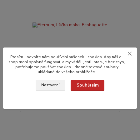
Prosím - povolte nám používání sušenek - cookies. Aby náš e-
shop mohl správně fungovat, a my věděli jestli pracuje bez chyb,
potřebujeme používat cookies - drobné textové soubory
ukládané do vašeho prohlížeče.
Eternum, Lžička moka, Ecobaguette
28,0 Kč
do 24 hodin v e-
/
ks
Souhlasím
Nastavení
shopu
23,1 Kč
bez DPH
Přidat do košíku