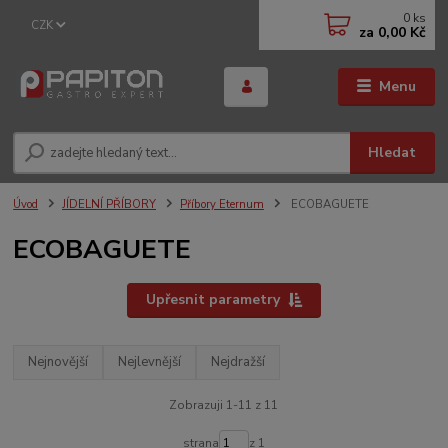
0
ks
CZK
za
0,00 Kč
Menu
Hledat
Úvod
JÍDELNÍ PŘÍBORY
Příbory Eternum
ECOBAGUETE
ECOBAGUETE
Upřesnit parametry
Nejnovější
Nejlevnější
Nejdražší
Zobrazuji 1-11 z 11
strana
z 1