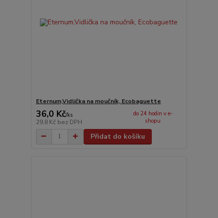
Eternum,Vidlička na moučník, Ecobaguette
36,0 Kč
do 24 hodin v e-
/
ks
shopu
29,8 Kč
bez DPH
Přidat do košíku