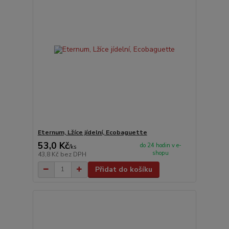
Eternum, Lžíce jídelní, Ecobaguette
53,0 Kč
do 24 hodin v e-
/
ks
shopu
43,8 Kč
bez DPH
Přidat do košíku