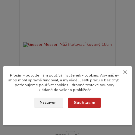
Prosím - povolte nám používání sušenek - cookies. Aby náš e-
shop mohl správně fungovat, a my věděli jestli pracuje bez chyb,
potřebujeme používat cookies - drobné textové soubory
ukládané do vašeho prohlížeče.
Giesser Messer, Nůž filetovací kovaný 18cm
1 560,0 Kč
do 24 hodin v e-
/
ks
Souhlasím
Nastavení
shopu
1 289,3 Kč
bez DPH
Přidat do košíku
strana
z 1