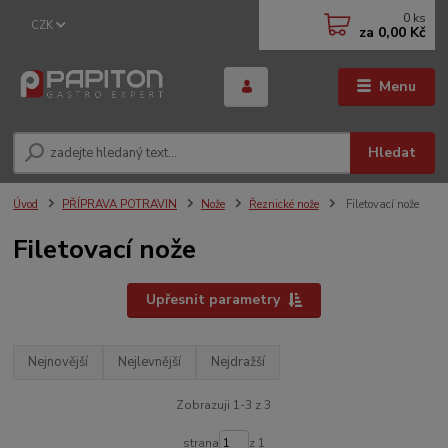
0
ks
CZK
za
0,00 Kč
Menu
Hledat
Úvod
PŘÍPRAVA POTRAVIN
Nože
Řeznické nože
Filetovací nože
Filetovací nože
Upřesnit parametry
Nejnovější
Nejlevnější
Nejdražší
Zobrazuji 1-3 z 3
strana
z 1