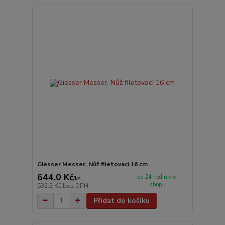
Giesser Messer, Nůž filetovací 16 cm
644,0 Kč
do 24 hodin v e-
/
ks
shopu
532,2 Kč
bez DPH
Přidat do košíku