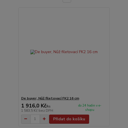
De buyer, Nůž filetovací FK2 16 cm
1 916,0 Kč
do 24 hodin v e-
/
ks
shopu
1 583,5 Kč
bez DPH
Přidat do košíku