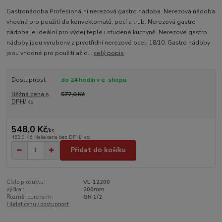
Gastronádoba Profesionální nerezová gastro nádoba. Nerezová nádoba
vhodná pro použití do konvektomatů, pecí a trub. Nerezová gastro
nádoba je ideální pro výdej teplé i studené kuchyně. Nerezové gastro
nádoby jsou vyrobeny z prvotřídní nerezové oceli 18/10. Gastro nádoby
jsou vhodné pro použití až d...
celý popis
Dostupnost
do 24 hodin v e-shopu
Běžná cena s
577,0 Kč
DPH/ ks
548,0 Kč
/
ks
452,9 Kč
Naše cena bez DPH/ ks:
Přidat do košíku
Číslo produktu:
VL-12200
výška::
200mm
Rozměr euronorm:
GN 1/2
Hlídat cenu / dostupnost