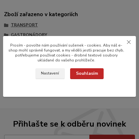
Zboží zařazeno v kategoriích
TRANSPORT
GASTRONÁDOBY
Gastronádoby
Prosím - povolte nám používání sušenek - cookies. Aby náš e-
shop mohl správně fungovat, a my věděli jestli pracuje bez chyb,
Gastronádoby nerezové
potřebujeme používat cookies - drobné textové soubory
ukládané do vašeho prohlížeče.
Gastronádoby Standard
Souhlasím
Nastavení
Gastronádoby standard
Plné
Přihlašte se k odběru novinek