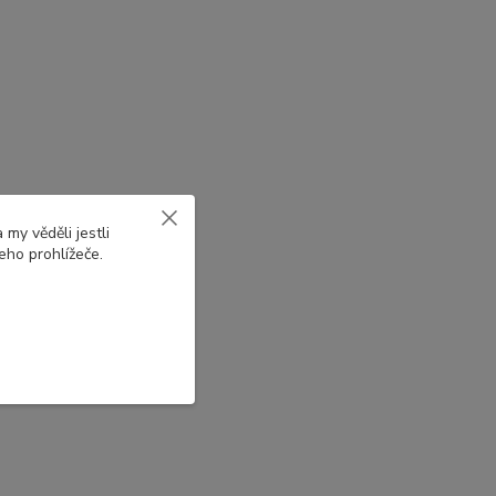
my věděli jestli
eho prohlížeče.