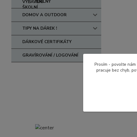
JÍDELNY
DOMOV A OUTDOOR
TIPY NA DÁREK !
DÁRKOVÉ CERTIFIKÁTY
GRAVÍROVÁNÍ / LOGOVÁNÍ
Prosím - povolte nám 
pracuje bez chyb, po