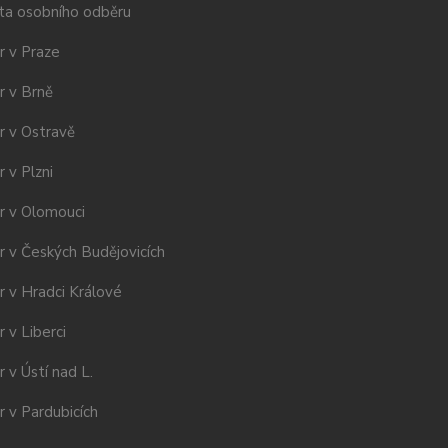
ta osobního odběru
r v Praze
r v Brně
r v Ostravě
 v Plzni
r v Olomouci
r v Českých Budějovicích
r v Hradci Králové
 v Liberci
 v Ústí nad L.
 v Pardubicích