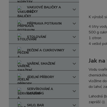
VAKUOVÉ BALIČKY A
SÁČKY
K výrobě si
PŘÍPRAVA POTRAVIN
4 litry vod
500 g cukr
STOLOVÁNÍ
1 citron
4 velké po
PEČENÍ A CUKROVINKY
Jak na
VAŘENÍ, SMAŽENÍ
Vodu svaří
chemického
JÍDELNÍ PŘÍBORY
vložíme do
do lahví, 
SERVÍROVÁNÍ A
CATERING
Lahodná (bí
zapráší:-)).
SKLO, BAR