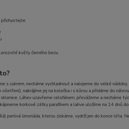
 přichystejte:
y
u
lorozvité květy černého bezu
 to?
me s cukrem, necháme vychladnout a nalejeme do velké nádoby, 
 ošetření), nakrájíme jej na kolečka i s kůrou a přidáme do nál
 sklenice. Láhev uzavřeme celofánem, převážeme a necháme týde
zakápneme korkové zátky parafínem a lahve uložíme na 14 dnů do
lá) perlivá limonáda, kterou získáme, vydrží jen do konce léta. Ne 