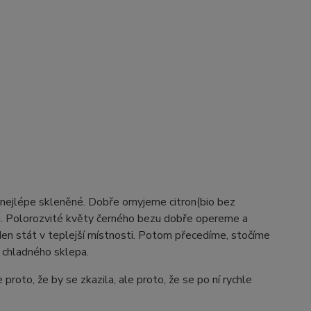
nejlépe skleněné. Dobře omyjeme citron(bio bez
evu. Polorozvité květy černého bezu dobře opereme a
n stát v teplejší místnosti. Potom přecedíme, stočíme
 chladného sklepa.
proto, že by se zkazila, ale proto, že se po ní rychle