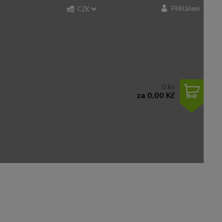
Přihlášení
CZK
0
ks
za
0,00 Kč