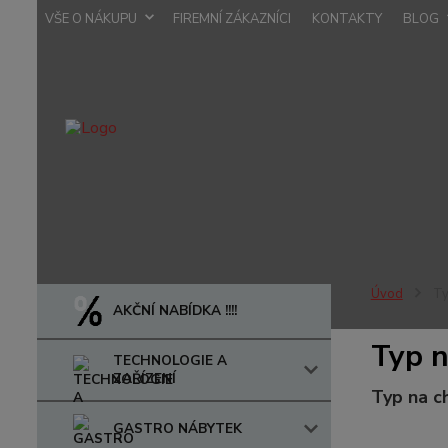
VŠE O NÁKUPU
FIREMNÍ ZÁKAZNÍCI
KONTAKTY
BLOG
Úvod
Ty
AKČNÍ NABÍDKA !!!!
Typ n
TECHNOLOGIE A
ZAŘÍZENÍ
Typ na c
GASTRO NÁBYTEK