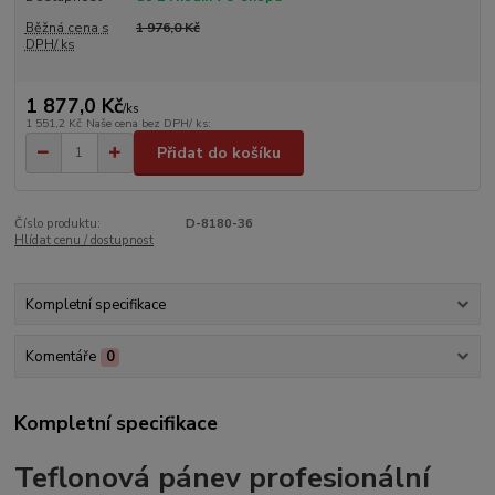
Běžná cena s
1 976,0 Kč
DPH/ ks
1 877,0 Kč
/
ks
1 551,2 Kč
Naše cena bez DPH/ ks:
Přidat do košíku
Číslo produktu:
D-8180-36
Hlídat cenu / dostupnost
Kompletní specifikace
Komentáře
0
Kompletní specifikace
Teflonová pánev profesionální