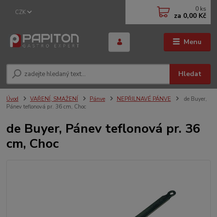
0
ks
CZK
za
0,00 Kč
Menu
Hledat
Úvod
VAŘENÍ, SMAŽENÍ
Pánve
NEPŘILNAVÉ PÁNVE
de Buyer,
Pánev teflonová pr. 36 cm, Choc
de Buyer, Pánev teflonová pr. 36
cm, Choc