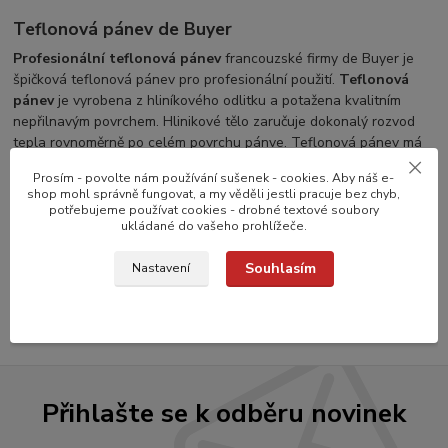
Teflonová pánev de Buyer
Profesionální teflonová pánev
francouzské firmy de Buyer je
špičková teflonová pánev pro profesionální použití.
Teflonová
pánev
je vyrobena z hliníkového odlitku a potažena kvalitním
nepřilnavým povrchem. Hlinikové tělo zaručuje dokonalý rozvod
tepla rovnoměrně po celém povrchu pánve. Teflonová pánev má
pevně přinýtovanou rukojeť.
Prosím - povolte nám používání sušenek - cookies. Aby náš e-
shop mohl správně fungovat, a my věděli jestli pracuje bez chyb,
potřebujeme používat cookies - drobné textové soubory
ukládané do vašeho prohlížeče.
Zboží zařazeno v kategoriích
Souhlasím
Nastavení
NEPŘILNAVÉ PÁNVE
Přihlašte se k odběru novinek