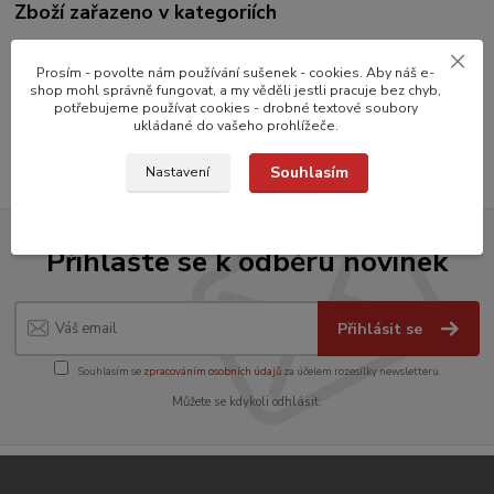
Zboží zařazeno v kategoriích
Pánve
Prosím - povolte nám používání sušenek - cookies. Aby náš e-
OCELOVÉ PÁNVE
shop mohl správně fungovat, a my věděli jestli pracuje bez chyb,
potřebujeme používat cookies - drobné textové soubory
MODRÁ OCEL
ukládané do vašeho prohlížeče.
Souhlasím
Nastavení
Přihlašte se k odběru novinek
Přihlásit se
Souhlasím se
zpracováním osobních údajů
za účelem rozesílky newsletteru.
Můžete se kdykoli odhlásit.