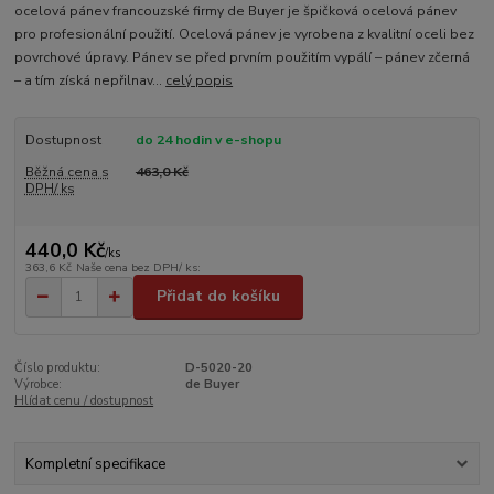
ocelová pánev francouzské firmy de Buyer je špičková ocelová pánev
pro profesionální použití. Ocelová pánev je vyrobena z kvalitní oceli bez
povrchové úpravy. Pánev se před prvním použitím vypálí – pánev zčerná
– a tím získá nepřilnav...
celý popis
Dostupnost
do 24 hodin v e-shopu
Běžná cena s
463,0 Kč
DPH/ ks
440,0 Kč
/
ks
363,6 Kč
Naše cena bez DPH/ ks:
Přidat do košíku
Číslo produktu:
D-5020-20
Výrobce:
de Buyer
Hlídat cenu / dostupnost
Kompletní specifikace