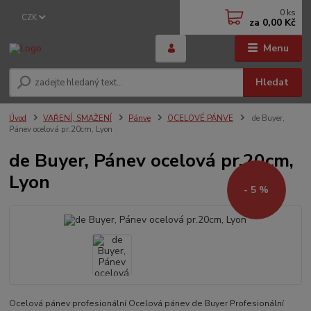
0
ks
CZK
za
0,00 Kč
Menu
Hledat
Úvod
VAŘENÍ, SMAŽENÍ
Pánve
OCELOVÉ PÁNVE
de Buyer,
Pánev ocelová pr.20cm, Lyon
de Buyer, Pánev ocelová pr.20cm,
Lyon
- 5 %
Ocelová pánev profesionální Ocelová pánev de Buyer Profesionální