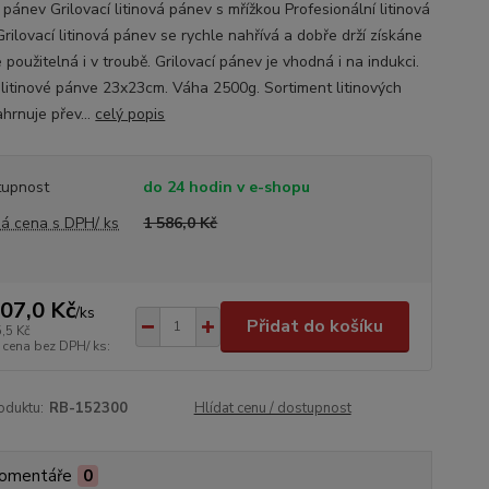
 pánev Grilovací litinová pánev s mřížkou Profesionální litinová
Grilovací litinová pánev se rychle nahřívá a dobře drží získáne
e použitelná i v troubě. Grilovací pánev je vhodná i na indukci.
litinové pánve 23x23cm. Váha 2500g. Sortiment litinových
ahrnuje přev...
celý popis
tupnost
do 24 hodin v e-shopu
á cena s DPH/ ks
1 586,0 Kč
507,0 Kč
/
ks
Přidat do košíku
,5 Kč
 cena bez DPH/ ks:
oduktu:
RB-152300
Hlídat cenu / dostupnost
omentáře
0