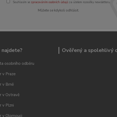
Souhlasím se
zpracováním osobních údajů
za účelem rozesílky newsletteru.
Můžete se kdykoli odhlásit.
 najdete?
Ověřený a spolehlivý
ta osobního odběru
r v Praze
r v Brně
r v Ostravě
 v Plzni
r v Olomouci