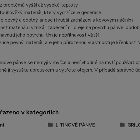
z problémů vyšší až vysoké teploty
 dlouhověký materiál, který vydrží celé generace
je pevný a odolný, snese i hrubší zacházení s kovovým náčiním
ost materiálu vzniká "zapečením" oleje na povrchu pánve, podobn
avnutí jeho povrchu, tím je nepřilnavost větší.
velice pevný materiál, ale jeho přirozenou vlastností je křehkost
inové pánve se nemyjí v myčce a není vhodné na mytí používat 
dně ji vysušte ubrouskem a vytřete olejem. V případě správné úd
řazeno v kategoriích
ní
LITINOVÉ PÁNVE
GRIL