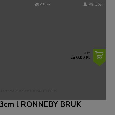
Přihlášení
CZK
0
ks
za
0,00 Kč
nová hranatá 23x23cm l RONNEBY BRUK
3x23cm l RONNEBY BRUK