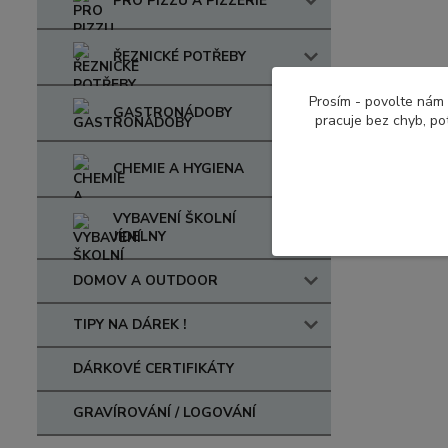
PRO PIZZU A PIZZERIE
ŘEZNICKÉ POTŘEBY
Prosím - povolte nám 
GASTRONÁDOBY
pracuje bez chyb, po
CHEMIE A HYGIENA
VYBAVENÍ ŠKOLNÍ
JÍDELNY
DOMOV A OUTDOOR
TIPY NA DÁREK !
DÁRKOVÉ CERTIFIKÁTY
GRAVÍROVÁNÍ / LOGOVÁNÍ