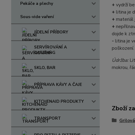
Pekáče a plechy
+
vydrží be
+
litina je
Sous-vide vaření
+
materiál 
+
nepřilnav
JÍDELNÍ PŘÍBORY
dojde k ztm
-
litina je 
SERVÍROVÁNÍ A
poškození.
CATERING
Údržba:
Lit
mokrou, řá
SKLO, BAR
PŘÍPRAVA KÁVY A ČAJE
KITCHENAID PRODUKTY
Zboží za
TRANSPORT
Grilová