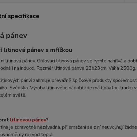
ní specifikace
vá pánev
í litinová pánev s mřížkou
ní litinová pánev. Grilovací litinová pánev se rychle nahřívá a dobř
hodná i na indukci. Rozměr litinové pánve 23x23cm. Váha 2500g.
litinových pánví zahrnuje převážně špičkové produkty společnost
ního Švédska. Výroba litinového nádobí zde má bohatou tradici v
celém světě.
ybrat
litinovou pánev
?
litina je zdravotně nezávadná, při smažení se z ní neuvolňují žádn
rovnoměrný rozvod tepla