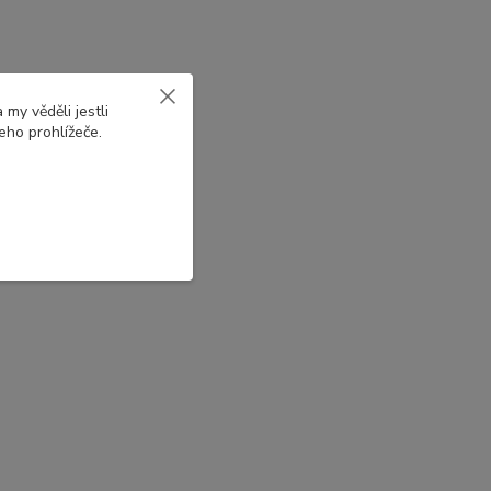
my věděli jestli
eho prohlížeče.