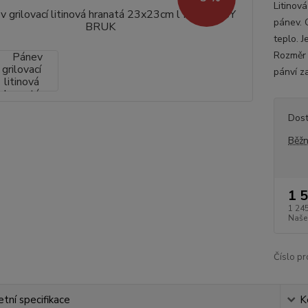
Litinová
pánev. 
teplo. J
Rozměr 
pánví z
Dos
Běžn
1 
1 245
Naše
Číslo pr
tní specifikace
K