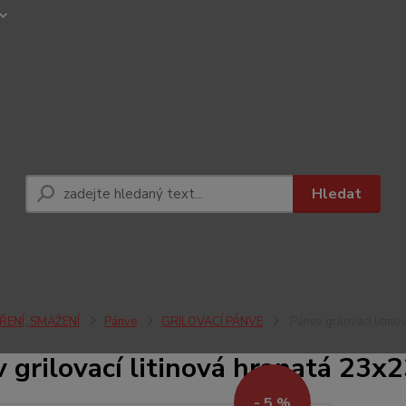
Hledat
ŘENÍ, SMAŽENÍ
Pánve
GRILOVACÍ PÁNVE
Pánev grilovací liti
 grilovací litinová hranatá 2
- 5 %