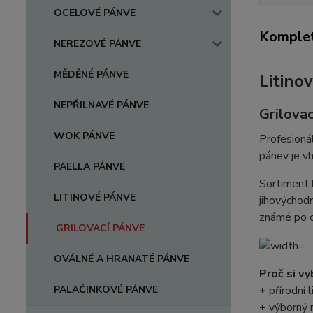
OCELOVÉ PÁNVE
Komplet
NEREZOVÉ PÁNVE
MĚDĚNÉ PÁNVE
Litino
NEPŘILNAVÉ PÁNVE
Grilovac
WOK PÁNVE
Profesionál
pánev je v
PAELLA PÁNVE
Sortiment 
LITINOVÉ PÁNVE
jihovýchod
známé po 
GRILOVACÍ PÁNVE
OVÁLNÉ A HRANATÉ PÁNVE
Proč si v
PALAČINKOVÉ PÁNVE
+
přírodní 
+
výborný 