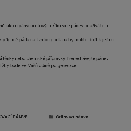
ě jako u pánví ocelových. Čím více pánev používáte a
. V případě pádu na tvrdou podlahu by mohlo dojít k jejímu
drátěnky nebo chemické přípravky. Nenechávejte pánev
ržby bude ve Vaší rodině po generace.
OVACÍ PÁNVE
Grilovací pánve