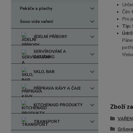
Určen
Pekáče a plechy
Čím t
Pro j
Sous-vide vaření
Tip:
Údrž
JÍDELNÍ PŘÍBORY
Pánev
potře
SERVÍROVÁNÍ A
třeba
CATERING
SKLO, BAR
PŘÍPRAVA KÁVY A ČAJE
KITCHENAID PRODUKTY
Zboží za
VAŘENÍ
TRANSPORT
Grilova