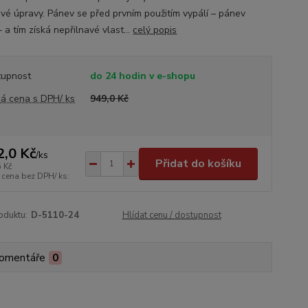
vé úpravy. Pánev se před prvním použitím vypálí – pánev
 a tím získá nepřilnavé vlast...
celý popis
tupnost
do 24 hodin v e-shopu
á cena s DPH/ ks
949,0 Kč
2,0 Kč
/
ks
Přidat do košíku
5 Kč
 cena bez DPH/ ks:
oduktu:
D-5110-24
Hlídat cenu / dostupnost
omentáře
0