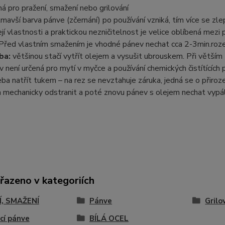
á pro pražení, smažení nebo grilování
mavší barva pánve (zčernání) po používání vzniká, tím více se zle
ejí vlastnosti a praktickou nezničitelnost je velice oblíbená mezi 
Před vlastním smažením je vhodné pánev nechat cca 2-3min.roz
ba:
většinou stačí vytřít olejem a vysušit ubrouskem. Při větším 
 není určená pro mytí v myčce a používání chemických čistítícíc
ba natřít tukem – na rez se nevztahuje záruka, jedná se o přiroze
 mechanicky odstranit a poté znovu pánev s olejem nechat vypál
řazeno v kategoriích
, SMAŽENÍ
Pánve
Grilo
cí pánve
BÍLÁ OCEL