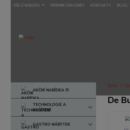
VŠE O NÁKUPU
FIREMNÍ ZÁKAZNÍCI
KONTAKTY
BLOG
Úvod
VA
AKČNÍ NABÍDKA !!!!
De Bu
TECHNOLOGIE A
ZAŘÍZENÍ
GASTRO NÁBYTEK