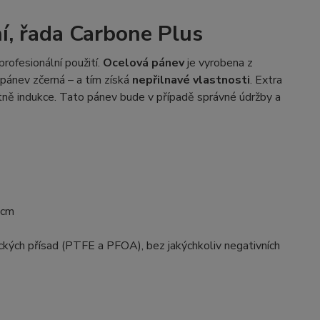
í, řada Carbone Plus
rofesionální použití.
Ocelová pánev
je vyrobena z
 pánev zčerná – a tím získá
nepřilnavé vlastnosti
. Extra
četně indukce. Tato pánev bude v případě správné údržby a
8cm
ckých přísad (PTFE a PFOA), bez jakýchkoliv negativních