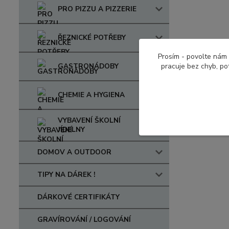
PRO PIZZU A PIZZERIE
ŘEZNICKÉ POTŘEBY
Prosím - povolte nám 
pracuje bez chyb, po
GASTRONÁDOBY
CHEMIE A HYGIENA
VYBAVENÍ ŠKOLNÍ
JÍDELNY
DOMOV A OUTDOOR
TIPY NA DÁREK !
DÁRKOVÉ CERTIFIKÁTY
GRAVÍROVÁNÍ / LOGOVÁNÍ