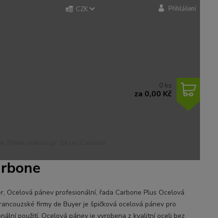
Přihlášení
CZK
0
ks
za
0,00 Kč
r, Pánev ocelová pr. 24 cm, Carbone
arbone
r, Ocelová pánev profesionální, řada Carbone Plus Ocelová
rancouzské firmy de Buyer je špičková ocelová pánev pro
onální použití. Ocelová pánev je vyrobena z kvalitní oceli bez