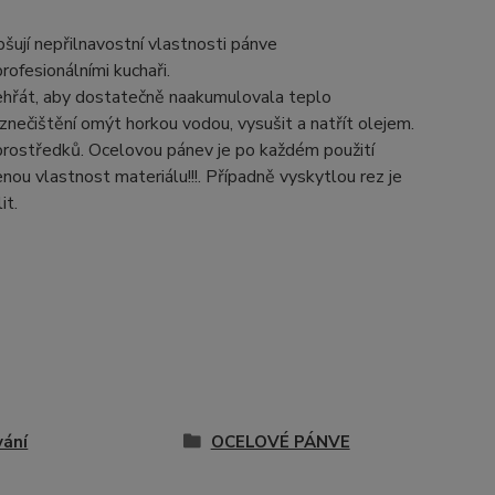
pšují nepřilnavostní vlastnosti pánve
profesionálními kuchaři.
ehřát, aby dostatečně naakumulovala teplo
znečištění omýt horkou vodou, vysušit a natřít olejem.
h prostředků. Ocelovou pánev je po každém použití
nou vlastnost materiálu!!!. Případně vyskytlou rez je
it.
vání
OCELOVÉ PÁNVE