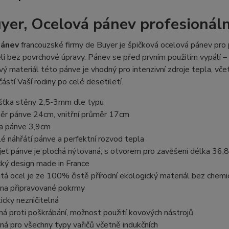
yer, Ocelová pánev profesionáln
pánev
francouzské firmy de Buyer je špičková ocelová pánev pro p
eli bez povrchové úpravy. Pánev se před prvním použitím vypálí –
vý materiál této pánve je vhodný pro intenzivní zdroje tepla, v
částí Vaší rodiny po celé desetiletí.
šťka stěny 2,5-3mm dle typu
ěr pánve 24cm, vnitřní průměr 17cm
a pánve 3,9cm
é náhřátí pánve a perfektní rozvod tepla
eť pánve je plochá nýtovaná, s otvorem pro zavěšení délka 36,
ký design made in France
tá ocel je ze 100% čistě přírodní ekologický materiál bez chemi
 na připravované pokrmy
icky nezničitelná
á proti poškrábání, možnost použití kovových nástrojů
á pro všechny typy vařičů včetně indukčních