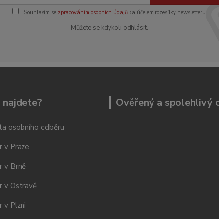
Souhlasím se
zpracováním osobních údajů
za účelem rozesílky newsletteru.
Můžete se kdykoli odhlásit.
 najdete?
Ověřený a spolehlivý
ta osobního odběru
r v Praze
r v Brně
r v Ostravě
 v Plzni