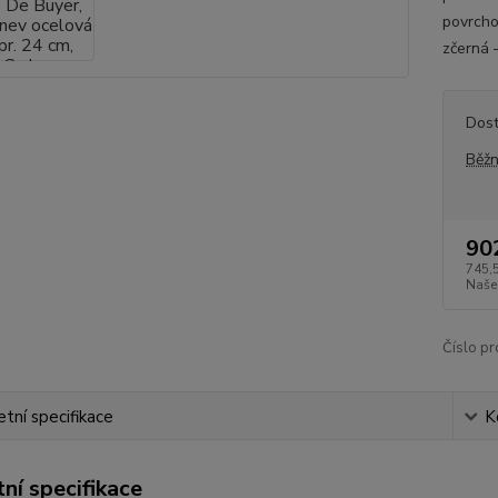
povrcho
zčerná –
Dos
Běžn
90
745,
Naše
Číslo pr
tní specifikace
K
ní specifikace