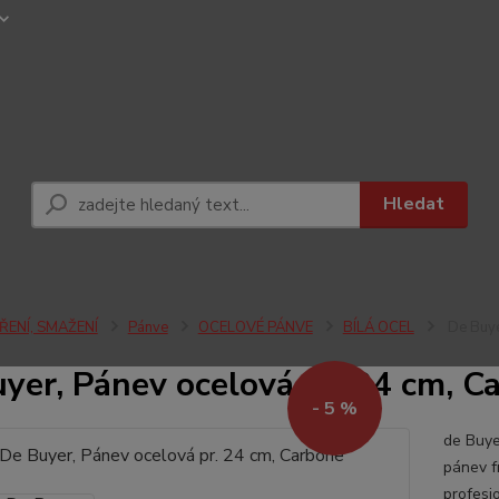
Hledat
ŘENÍ, SMAŽENÍ
Pánve
OCELOVÉ PÁNVE
BÍLÁ OCEL
De Buye
yer, Pánev ocelová pr. 24 cm, C
- 5 %
de Buye
pánev f
profesi