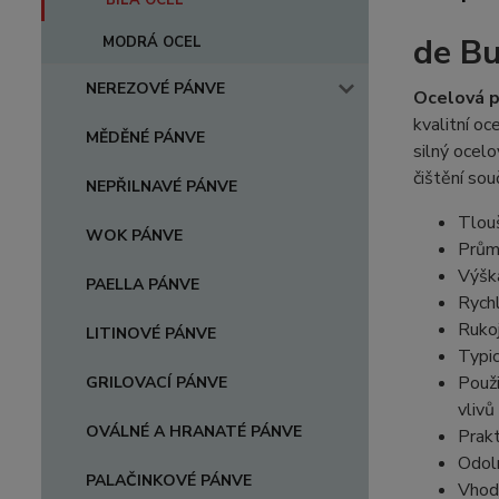
BÍLÁ OCEL
de Bu
MODRÁ OCEL
NEREZOVÉ PÁNVE
Ocelová 
kvalitní oc
MĚDĚNÉ PÁNVE
silný ocelo
čištění sou
NEPŘILNAVÉ PÁNVE
Tlou
WOK PÁNVE
Prům
Výšk
PAELLA PÁNVE
Rychl
Rukoj
LITINOVÉ PÁNVE
Typic
Použi
GRILOVACÍ PÁNVE
vlivů
OVÁLNÉ A HRANATÉ PÁNVE
Prakt
Odoln
PALAČINKOVÉ PÁNVE
Vhodn