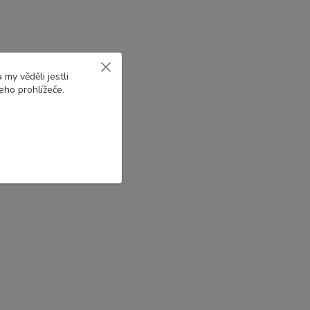
my věděli jestli
eho prohlížeče.