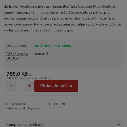
de Buyer, Ocelová pánev profesionální, řada Carbone Plus Ocelová
pánev francouzské firmy de Buyer je špičková ocelová pánev pro
profesionální použití. Ocelová pánev je vyrobena z kvalitní oceli bez
povrchové úpravy. Pánev se před prvním použitím vypálí – pánev zčerná
– a tím získá nepřilnavé vlastn...
celý popis
Dostupnost
do 24 hodin v e-shopu
Běžná cena s
826,0 Kč
DPH/ ks
785,0 Kč
/
ks
648,8 Kč
Naše cena bez DPH/ ks:
Přidat do košíku
Číslo produktu:
D-5110-20
Hlídat cenu / dostupnost
Kompletní specifikace