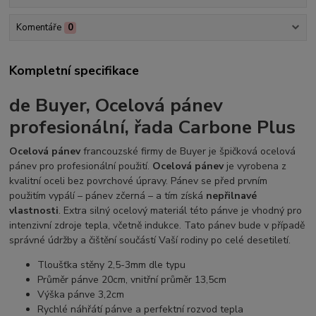
Komentáře
0
Kompletní specifikace
de Buyer, Ocelová pánev
profesionální, řada Carbone Plus
Ocelová pánev
francouzské firmy de Buyer je špičková ocelová
pánev pro profesionální použití.
Ocelová pánev
je vyrobena z
kvalitní oceli bez povrchové úpravy. Pánev se před prvním
použitím vypálí – pánev zčerná – a tím získá
nepřilnavé
vlastnosti
. Extra silný ocelový materiál této pánve je vhodný pro
intenzivní zdroje tepla, včetně indukce. Tato pánev bude v případě
správné údržby a čištění součástí Vaší rodiny po celé desetiletí.
Tloušťka stěny 2,5-3mm dle typu
Průměr pánve 20cm, vnitřní průměr 13,5cm
Výška pánve 3,2cm
Rychlé náhřátí pánve a perfektní rozvod tepla