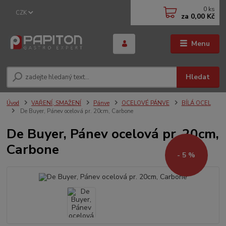
0
ks
CZK
za
0,00 Kč
Menu
Hledat
Úvod
VAŘENÍ, SMAŽENÍ
Pánve
OCELOVÉ PÁNVE
BÍLÁ OCEL
De Buyer, Pánev ocelová pr. 20cm, Carbone
De Buyer, Pánev ocelová pr. 20cm,
Carbone
- 5 %