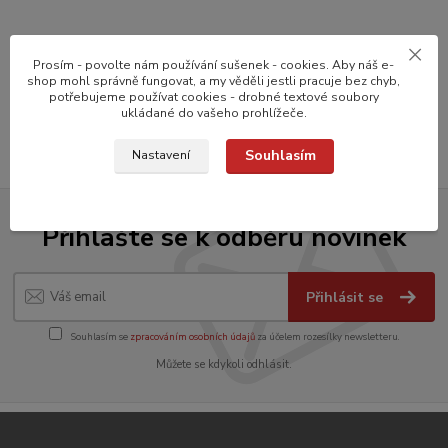
Zboží zařazeno v kategoriích
Prosím - povolte nám používání sušenek - cookies. Aby náš e-
SERVÍROVÁNÍ
shop mohl správně fungovat, a my věděli jestli pracuje bez chyb,
potřebujeme používat cookies - drobné textové soubory
Varné termosy, ohřívače nápojů
ukládané do vašeho prohlížeče.
Souhlasím
Nastavení
Přihlašte se k odběru novinek
Přihlásit se
Souhlasím se
zpracováním osobních údajů
za účelem rozesílky newsletteru.
Můžete se kdykoli odhlásit.