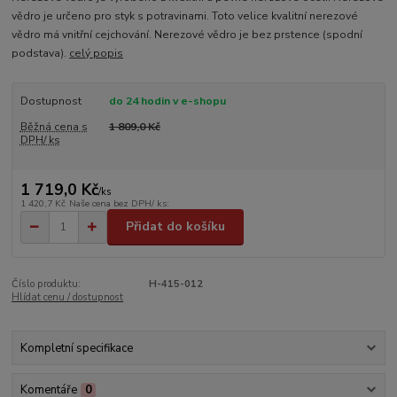
vědro je určeno pro styk s potravinami. Toto velice kvalitní nerezové
vědro má vnitřní cejchování. Nerezové vědro je bez prstence (spodní
podstava).
celý popis
Dostupnost
do 24 hodin v e-shopu
Běžná cena s
1 809,0 Kč
DPH/ ks
1 719,0 Kč
/
ks
1 420,7 Kč
Naše cena bez DPH/ ks:
Přidat do košíku
Číslo produktu:
H-415-012
Hlídat cenu / dostupnost
Kompletní specifikace
Komentáře
0