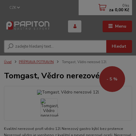
0
ks
CZK
za
0,00 Kč
Menu
Hledat
Úvod
PŘÍPRAVA POTRAVIN
Tomgast, Vědro nerezové 12l
Tomgast, Vědro nerezové 12l
- 5 %
Kvalitní nerezové profi vědro 12l Nerezový gastro kýbl bez prstence
Nerezové vědro je vyrobeno z kvalitní a pevné nerezové oceli. Nerezové