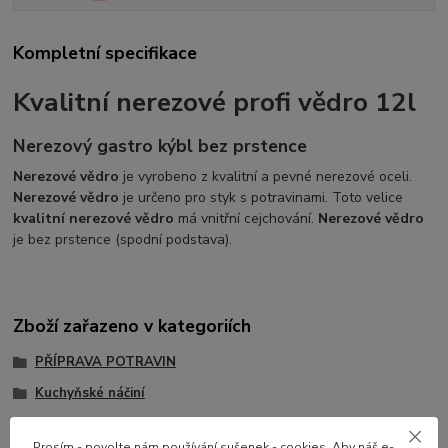
Kompletní specifikace
Kvalitní nerezové profi vědro 12l
Nerezový gastro kýbl bez prstence
Nerezové vědro
je vyrobeno z kvalitní a pevné nerezové oceli.
Nerezové vědro
je určeno pro styk s potravinami. Toto velice
kvalitní nerezové vědro
má vnitřní cejchování.
Nerezové vědro
je bez prstence (spodní podstava).
Zboží zařazeno v kategoriích
PŘÍPRAVA POTRAVIN
Kuchyňské náčiní
Nádoby, vědra, odměrky
Prosím - povolte nám používání sušenek - cookies. Aby náš e-