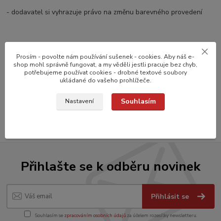
- dodavatel si vyhrazuje právo na změnu barevného provedení
Zboží zařazeno v kategoriích
Prosím - povolte nám používání sušenek - cookies. Aby náš e-
shop mohl správně fungovat, a my věděli jestli pracuje bez chyb,
PŘÍPRAVA POTRAVIN
potřebujeme používat cookies - drobné textové soubory
ukládané do vašeho prohlížeče.
Zelenina
Souhlasím
Nastavení
Kuchyňské náčiní
Přihlašte se k odběru novinek
Přihlásit se
Souhlasím se
zpracováním osobních údajů
za účelem rozesílky newsletteru.