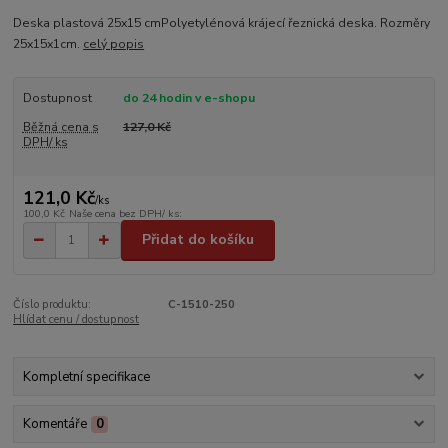
Deska plastová 25x15 cmPolyetylénová krájecí řeznická deska. Rozměry
25x15x1cm.
celý popis
Dostupnost
do 24 hodin v e-shopu
Běžná cena s
127,0 Kč
DPH/ ks
121,0 Kč
/
ks
100,0 Kč
Naše cena bez DPH/ ks:
Přidat do košíku
Číslo produktu:
C-1510-250
Hlídat cenu / dostupnost
Kompletní specifikace
Komentáře
0