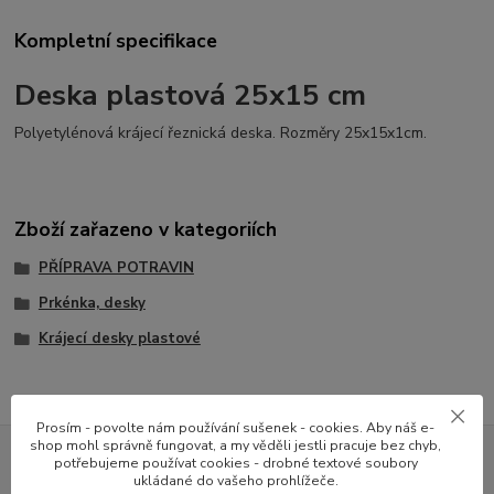
Kompletní specifikace
Deska plastová 25x15 cm
Polyetylénová krájecí řeznická deska. Rozměry 25x15x1cm.
Zboží zařazeno v kategoriích
PŘÍPRAVA POTRAVIN
Prkénka, desky
Krájecí desky plastové
Prosím - povolte nám používání sušenek - cookies. Aby náš e-
shop mohl správně fungovat, a my věděli jestli pracuje bez chyb,
potřebujeme používat cookies - drobné textové soubory
Přihlašte se k odběru novinek
ukládané do vašeho prohlížeče.