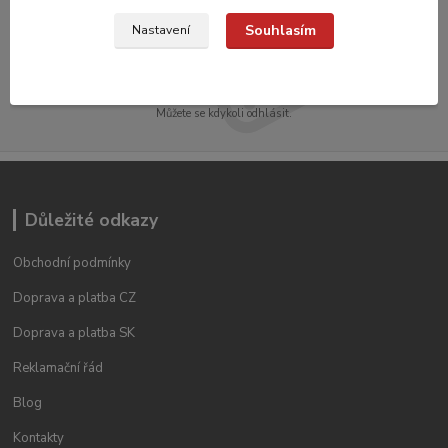
Souhlasím
Nastavení
Přihlásit se
Souhlasím se
zpracováním osobních údajů
za účelem rozesílky newsletteru.
Můžete se kdykoli odhlásit.
Důležité odkazy
Obchodní podmínky
Doprava a platba CZ
Doprava a platba SK
Reklamační řád
Blog
Kontakty