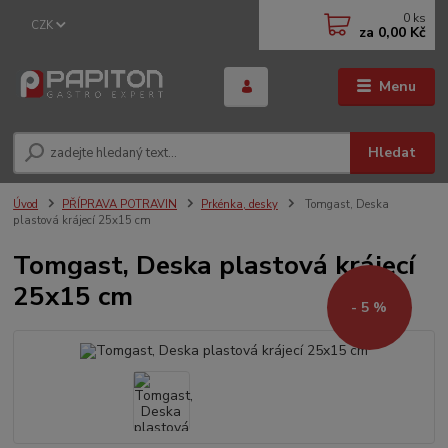
0
ks
CZK
za
0,00 Kč
Menu
Hledat
Úvod
PŘÍPRAVA POTRAVIN
Prkénka, desky
Tomgast, Deska
plastová krájecí 25x15 cm
Tomgast, Deska plastová krájecí
25x15 cm
- 5 %