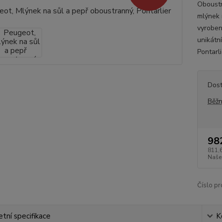
Oboustr
mlýnek 
vyroben
unikátn
Pontarl
Dos
Běžn
98
811,
Naše
Číslo pr
tní specifikace
K