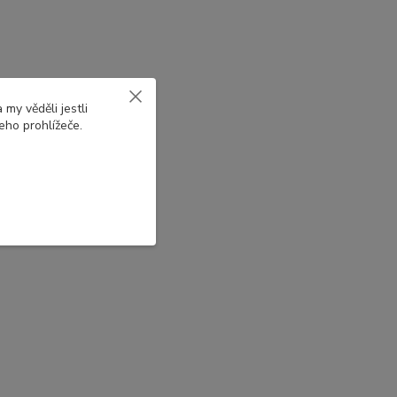
my věděli jestli
eho prohlížeče.