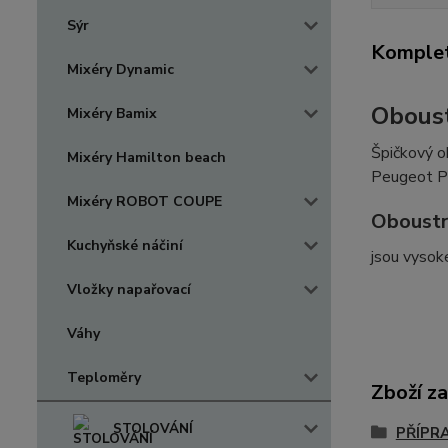
Sýr
Komplet
Mixéry Dynamic
Oboust
Mixéry Bamix
Špičkový o
Mixéry Hamilton beach
Peugeot Po
Mixéry ROBOT COUPE
Oboustr
Kuchyňské náčiní
jsou vysok
Vložky napařovací
Váhy
Teploměry
Zboží za
STOLOVÁNÍ
PŘÍPR