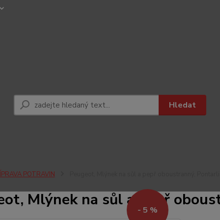
Hledat
ÍPRAVA POTRAVIN
Peugeot, Mlýnek na sůl a pepř oboustranný, Pontarli
ot, Mlýnek na sůl a pepř oboust
- 5 %