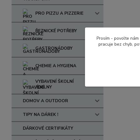
PRO PIZZU A PIZZERIE
ŘEZNICKÉ POTŘEBY
Prosím - povolte nám 
pracuje bez chyb, po
GASTRONÁDOBY
CHEMIE A HYGIENA
VYBAVENÍ ŠKOLNÍ
JÍDELNY
DOMOV A OUTDOOR
TIPY NA DÁREK !
DÁRKOVÉ CERTIFIKÁTY