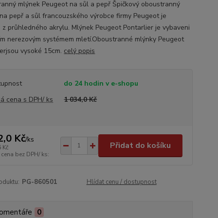
anný mlýnek Peugeot na sůl a pepř Špičkový oboustranný
na pepř a sůl francouzského výrobce firmy Peugeot je
 z průhledného akrylu. Mlýnek Peugeot Pontarlier je vybaveni
ím nerezovým systémem mletí.Oboustranné mlýnky Peugeot
ierjsou vysoké 15cm.
celý popis
tupnost
do 24 hodin v e-shopu
á cena s DPH/ ks
1 034,0 Kč
2,0 Kč
/
ks
Přidat do košíku
6 Kč
 cena bez DPH/ ks:
oduktu:
PG-860501
Hlídat cenu / dostupnost
omentáře
0