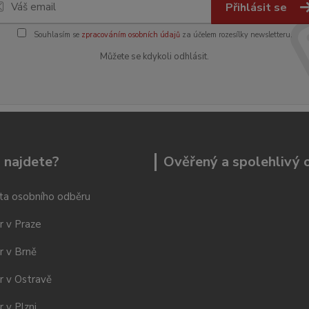
Přihlásit se
Souhlasím se
zpracováním osobních údajů
za účelem rozesílky newsletteru.
Můžete se kdykoli odhlásit.
 najdete?
Ověřený a spolehlivý
ta osobního odběru
r v Praze
r v Brně
r v Ostravě
 v Plzni