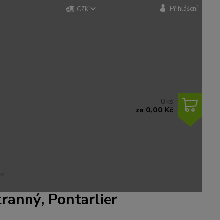
Přihlášení
CZK
0
ks
za
0,00 Kč
er
ranný, Pontarlier