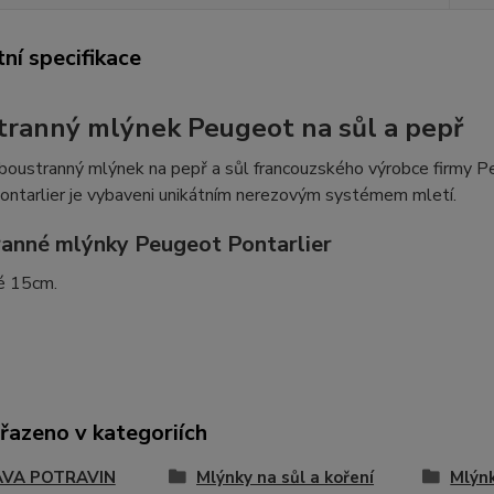
ní specifikace
ranný mlýnek Peugeot na sůl a pepř
boustranný mlýnek na pepř a sůl francouzského výrobce firmy P
ntarlier je vybaveni unikátním nerezovým systémem mletí.
anné mlýnky Peugeot Pontarlier
é 15cm.
řazeno v kategoriích
AVA POTRAVIN
Mlýnky na sůl a koření
Mlýn