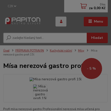
0
ks
CZK
za
0,00 Kč
Menu
Hledat
Úvod
PŘÍPRAVA POTRAVIN
Kuchyňské náčiní
Mísy
Mísa
nerezová gastro profi 15l
Mísa nerezová gastro profi 15l
- 5 %
Profi mísa nerezová gastro Profesionální nerezová mísa určená pro