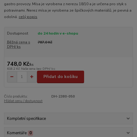
gastro provozy. Mísa je vyrobena z nerezu 18/10 a je určena pro styk s
potravinami. Nerez mísa je vyrobena ze špičkových materiálů, je pevná a
odolná.
celý popis
Dostupnost
do 24 hodin v e-shopu
Běžná cena s
787,0 Kč
DPH/ ks
748,0 Kč
/
ks
618,2 Kč
Naše cena bez DPH/ ks:
Přidat do košíku
Číslo produktu:
DH-2380-050
Hlídat cenu / dostupnost
Kompletní specifikace
Komentáře
0