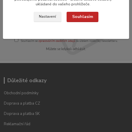
ukládané do vašeho prohlížeče.
Přihlašte se k odběru novinek
Souhlasím
Nastavení
Přihlásit se
Souhlasím se
zpracováním osobních údajů
za účelem rozesílky newsletteru.
Můžete se kdykoli odhlásit.
Důležité odkazy
Obchodní podmínky
Doprava a platba CZ
Doprava a platba SK
Reklamační řád