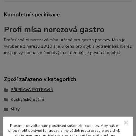
Kompletní specifikace
Profi mísa nerezová gastro
Profesionální nerezová mísa určená pro gastro provozy. Mísa je
vyrobena z nerezu 18/10 a je určena pro styk s potravinami. Nerez
mísa je vyrobena ze špičkových materiálů, je pevná a odolná.
Zboží zařazeno v kategoriích
PŘÍPRAVA POTRAVIN
Kuchyňské náčiní
Mísy
Prosím - povolte nám používání sušenek - cookies. Aby náš e-
shop mohl správně fungovat, a my věděli jestli pracuje bez chyb,
potřebujeme používat cookies - drobné textové soubory